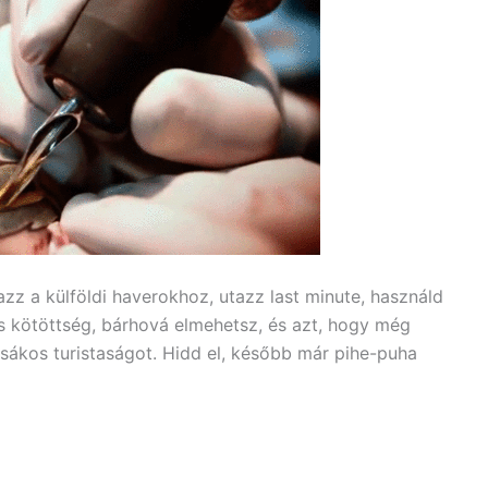
azz a külföldi haverokhoz, utazz last minute, használd
cs kötöttség, bárhová elmehetsz, és azt, hogy még
sákos turistaságot. Hidd el, később már pihe-puha