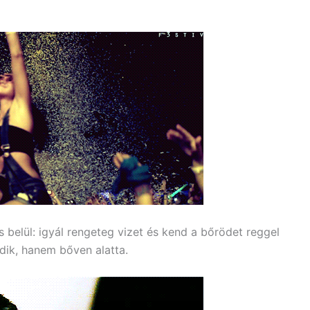
 és belül: igyál rengeteg vizet és kend a bőrödet reggel
ődik, hanem bőven alatta.