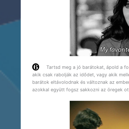
Tartsd meg a jó barátokat, ápold a f
akik csak rabolják az idődet, vagy akik mell
barátok eltávolodnak és változnak az embe
azokkal együtt fogsz sakkozni az öregek ot