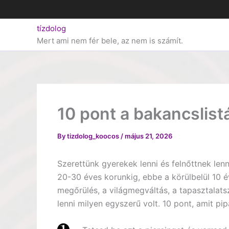
Skip
to
tízdolog
content
Mert ami nem fér bele, az nem is számít.
10 pont a bakancslist
By
tizdolog_koocos
/
május 21, 2026
Szerettünk gyerekek lenni és felnőttnek lenn
20-30 éves korunkig, ebbe a körülbelül 10 é
megőrülés, a világmegváltás, a tapasztalat
lenni milyen egyszerű volt. 10 pont, amit pip