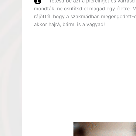
Tetesd be azt a piercinget és varrasd 
mondták, ne csúfítsd el magad egy életre.
rájöttél, hogy a szakmádban megengedett-e,
akkor hajrá, bármi is a vágyad!