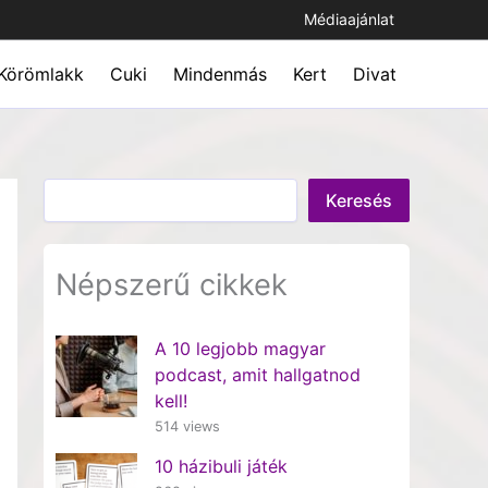
Médiaajánlat
Körömlakk
Cuki
Mindenmás
Kert
Divat
Keresés
Keresés
Népszerű cikkek
A 10 legjobb magyar
podcast, amit hallgatnod
kell!
514 views
10 házibuli játék