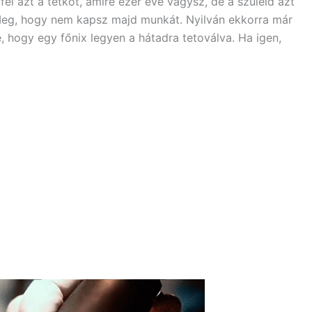
fel azt a tetkót, amire ezer éve vágysz, de a szüleid azt
 Meg, hogy nem kapsz majd munkát. Nyilván ekkorra már
 hogy egy főnix legyen a hátadra tetoválva. Ha igen,