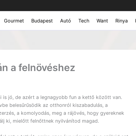
Gourmet
Budapest
Autó
Tech
Want
Rinya
án a felnövéshez
i is jó, de azért a legnagyobb fun a kettő között van.
vbe belesűrűsödik az otthonról kiszabadulás, a
szerzés, a komolyodás, meg a rájövés, hogy gyereknek
álj ki, mielőtt felnőttnek nyilvánítod magad.