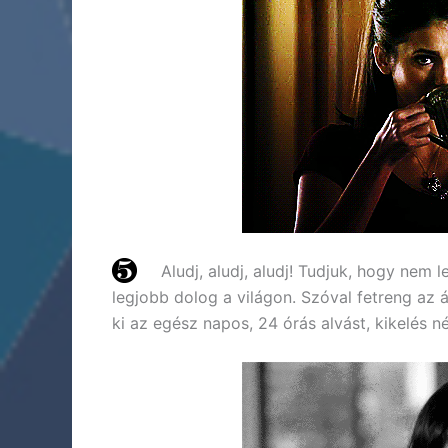
Aludj, aludj, aludj! Tudjuk, hogy nem l
legjobb dolog a világon. Szóval fetreng az
ki az egész napos, 24 órás alvást, kikelés né