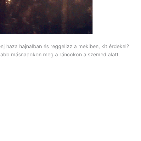
enj haza hajnalban és reggelizz a mekiben, kit érdekel?
zabb másnapokon meg a ráncokon a szemed alatt.