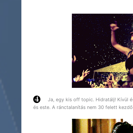
Ja, egy kis off topic. Hidratálj! Kívül
és este. A ránctalanítás nem 30 felett kezd