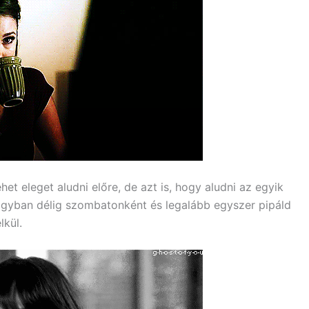
ehet eleget aludni előre, de azt is, hogy aludni az egyik
 ágyban délig szombatonként és legalább egyszer pipáld
lkül.