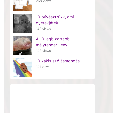
268 views
10 bűvésztrükk, ami
gyerekjáték
146 views
A 10 legbizarrabb
mélytengeri lény
142 views
10 kakis szólásmondás
141 views