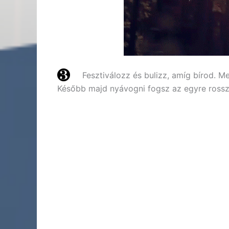
Fesztiválozz és bulizz, amíg bírod. M
Később majd nyávogni fogsz az egyre ross