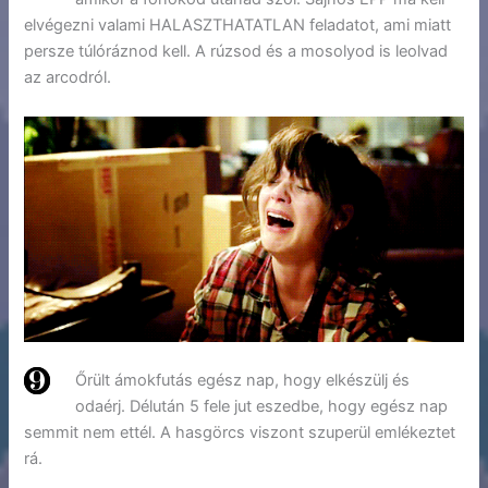
elvégezni valami HALASZTHATATLAN feladatot, ami miatt
persze túlóráznod kell. A rúzsod és a mosolyod is leolvad
az arcodról.
Őrült ámokfutás egész nap, hogy elkészülj és
odaérj. Délután 5 fele jut eszedbe, hogy egész nap
semmit nem ettél. A hasgörcs viszont szuperül emlékeztet
rá.