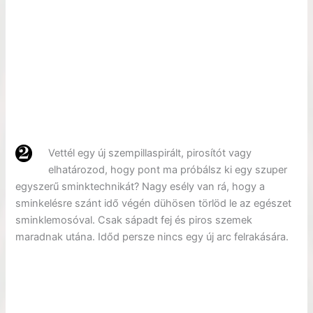
Vettél egy új szempillaspirált, pirosítót vagy
elhatározod, hogy pont ma próbálsz ki egy szuper
egyszerű sminktechnikát? Nagy esély van rá, hogy a
sminkelésre szánt idő végén dühösen törlöd le az egészet
sminklemosóval. Csak sápadt fej és piros szemek
maradnak utána. Időd persze nincs egy új arc felrakására.