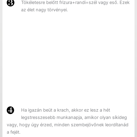
Tökéletesre belőtt frizura+randi=szél vagy eső. Ezek
az élet nagy törvényei.
Ha igazán beüt a krach, akkor ez lesz a hét
legstresszesebb munkanapja, amikor olyan síkideg
vagy, hogy úgy érzed, minden szembejövőnek leordítanád
a fejét.