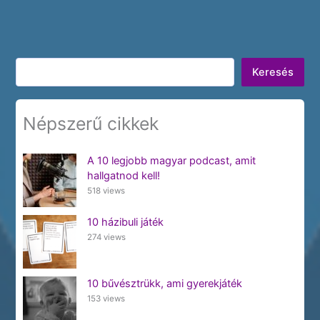
Keresés
Keresés
Népszerű cikkek
A 10 legjobb magyar podcast, amit
hallgatnod kell!
518 views
10 házibuli játék
274 views
10 bűvésztrükk, ami gyerekjáték
153 views