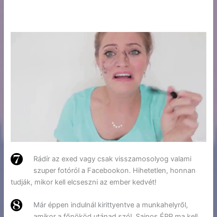
Rádír az exed vagy csak visszamosolyog valami
szuper fotóról a Facebookon. Hihetetlen, honnan
tudják, mikor kell elcseszni az ember kedvét!
Már éppen indulnál kirittyentve a munkahelyről,
amikor a főnököd utánad szól. Sajnos ÉPP ma kell