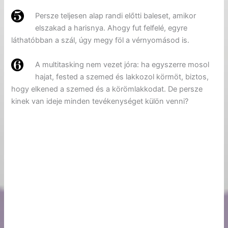
Persze teljesen alap randi előtti baleset, amikor
elszakad a harisnya. Ahogy fut felfelé, egyre
láthatóbban a szál, úgy megy föl a vérnyomásod is.
A multitasking nem vezet jóra: ha egyszerre mosol
hajat, fested a szemed és lakkozol körmöt, biztos,
hogy elkened a szemed és a körömlakkodat. De persze
kinek van ideje minden tevékenységet külön venni?