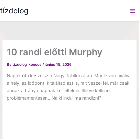
Skip
tízdolog
to
content
10 randi előtti Murphy
By
tizdolog_koocos
/
június 15, 2026
Napok óta készülsz a Nagy Találkozásra. Már le van fixálva
a hely, az időpont, kitaláltad azt is, mit veszel fel, már csak
annak a fránya napnak kell eltelnie. Illetve kellene,
problémamentesen…Na ki indul ma randizni?