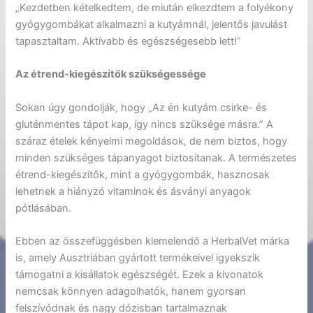
„Kezdetben kételkedtem, de miután elkezdtem a folyékony
gyógygombákat alkalmazni a kutyámnál, jelentős javulást
tapasztaltam. Aktívabb és egészségesebb lett!”
Az étrend-kiegészítők szükségessége
Sokan úgy gondolják, hogy „Az én kutyám csirke- és
gluténmentes tápot kap, így nincs szüksége másra.” A
száraz ételek kényelmi megoldások, de nem biztos, hogy
minden szükséges tápanyagot biztosítanak. A természetes
étrend-kiegészítők, mint a gyógygombák, hasznosak
lehetnek a hiányzó vitaminok és ásványi anyagok
pótlásában.
Ebben az összefüggésben kiemelendő a HerbalVet márka
is, amely Ausztriában gyártott termékeivel igyekszik
támogatni a kisállatok egészségét. Ezek a kivonatok
nemcsak könnyen adagolhatók, hanem gyorsan
felszívódnak és nagy dózisban tartalmaznak