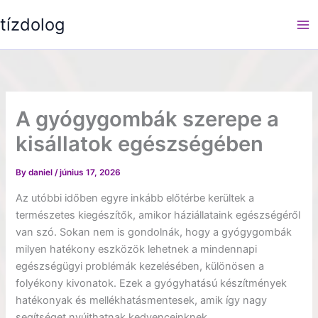
Skip
tízdolog
to
content
A gyógygombák szerepe a
kisállatok egészségében
By
daniel
/
június 17, 2026
Az utóbbi időben egyre inkább előtérbe kerültek a
természetes kiegészítők, amikor háziállataink egészségéről
van szó. Sokan nem is gondolnák, hogy a gyógygombák
milyen hatékony eszközök lehetnek a mindennapi
egészségügyi problémák kezelésében, különösen a
folyékony kivonatok. Ezek a gyógyhatású készítmények
hatékonyak és mellékhatásmentesek, amik így nagy
segítséget nyújthatnak kedvenceinknek.