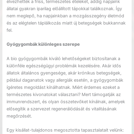
élvezhették a friss, természetes ételeket, addig napjaink
állatai gyakran iparilag előállított tápokkal találkoznak. Így
nem meglepő, ha napjainkban a mozgásszegény életmód
és az elégtelen táplálkozás miatt új betegségek bukkannak
fel.
Gyógygombák különleges szerepe
A bio gyógygombák kiváló lehetőségeket biztosítanak a
különféle egészségügyi problémák kezelésére. Akár idős
állatok általános gyengesége, akár krónikus betegségek,
például daganatok vagy allergiák esetén, a gyógygombák
ígéretes megoldást kínálhatnak. Miért érdemes ezeket a
természetes kivonatokat választani? Mert támogatják az
immunrendszert, és olyan összetevőket kínálnak, amelyek
elősegítik a szervezet regenerálódását és vitalitásának
megőrzését.
Egy kisállat-tulajdonos megosztotta tapasztalatait velünk: