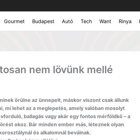
Gourmet
Budapest
Autó
Tech
Want
Rinya
ztosan nem lövünk mellé
minek örülne az ünnepelt, máskor viszont csak állunk
álni, mi lehet az a meglepetés, amely valóban mosolyt
évforduló, ballagás vagy akár egy fontos mérföldkő – a
jtörést okoz. Bár minden ember más, léteznek olyan
korosztálynál és alkalomnál beválnak.