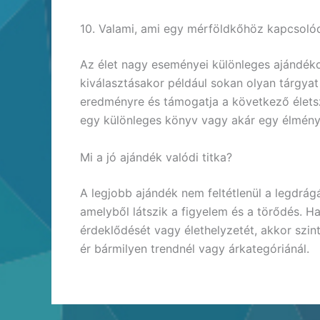
10. Valami, ami egy mérföldkőhöz kapcsoló
Az élet nagy eseményei különleges ajándék
kiválasztásakor például sokan olyan tárgyat
eredményre és támogatja a következő életsza
egy különleges könyv vagy akár egy élmény
Mi a jó ajándék valódi titka?
A legjobb ajándék nem feltétlenül a legdrá
amelyből látszik a figyelem és a törődés. H
érdeklődését vagy élethelyzetét, akkor szin
ér bármilyen trendnél vagy árkategóriánál.