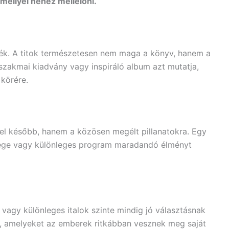
amellyel nehéz mellélőni.
ék. A titok természetesen nem maga a könyv, hanem a
, szakmai kiadvány vagy inspiráló album azt mutatja,
 körére.
l később, hanem a közösen megélt pillanatokra. Egy
vége vagy különleges program maradandó élményt
agy különleges italok szinte mindig jó választásnak
k, amelyeket az emberek ritkábban vesznek meg saját