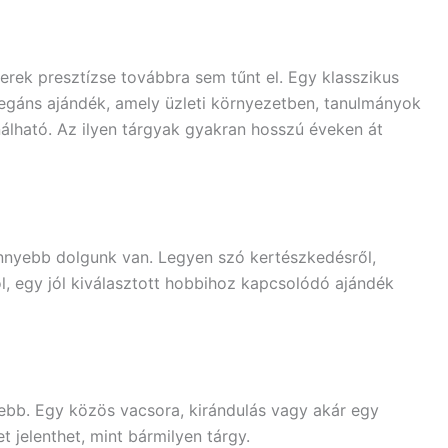
szerek presztízse továbbra sem tűnt el. Egy klasszikus
legáns ajándék, amely üzleti környezetben, tanulmányok
lható. Az ilyen tárgyak gyakran hosszú éveken át
nnyebb dolgunk van. Legyen szó kertészkedésről,
ól, egy jól kiválasztott hobbihoz kapcsolódó ajándék
ebb. Egy közös vacsora, kirándulás vagy akár egy
 jelenthet, mint bármilyen tárgy.