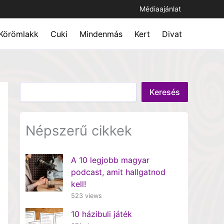
Médiaajánlat
Körömlakk
Cuki
Mindenmás
Kert
Divat
Keresés
Keresés
Népszerű cikkek
A 10 legjobb magyar
podcast, amit hallgatnod
kell!
523 views
10 házibuli játék