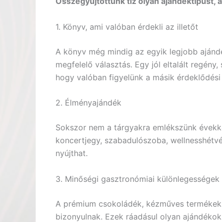
Összegyűjtöttünk tíz olyan ajándéktípust, 
1. Könyv, ami valóban érdekli az illetőt
A könyv még mindig az egyik legjobb ajánd
megfelelő választás. Egy jól eltalált regény
hogy valóban figyelünk a másik érdeklődési
2. Élményajándék
Sokszor nem a tárgyakra emlékszünk évekke
koncertjegy, szabadulószoba, wellnesshét
nyújthat.
3. Minőségi gasztronómiai különlegességek
A prémium csokoládék, kézműves termékek v
bizonyulnak. Ezek ráadásul olyan ajándéko