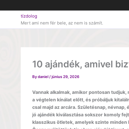
Skip
to
tízdolog
content
Mert ami nem fér bele, az nem is számít.
10 ajándék, amivel bi
By
daniel
/
június 29, 2026
Vannak alkalmak, amikor pontosan tudjuk, 
a végtelen kínálat előtt, és próbáljuk kital
csal majd az arcára. Születésnap, névnap, 
jó ajándék kiválasztása sokszor komoly fe
klasszikus ötletek, amelyek szinte minden 