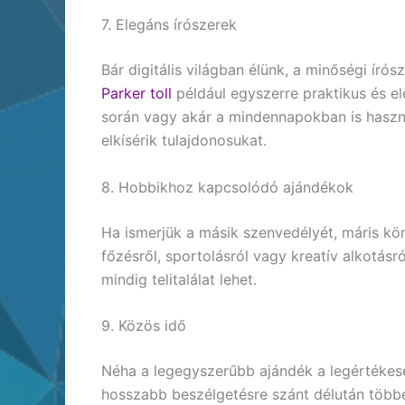
7. Elegáns írószerek
Bár digitális világban élünk, a minőségi író
Parker toll
például egyszerre praktikus és e
során vagy akár a mindennapokban is haszná
elkísérik tulajdonosukat.
8. Hobbikhoz kapcsolódó ajándékok
Ha ismerjük a másik szenvedélyét, máris kö
főzésről, sportolásról vagy kreatív alkotásr
mindig telitalálat lehet.
9. Közös idő
Néha a legegyszerűbb ajándék a legértékes
hosszabb beszélgetésre szánt délután többet