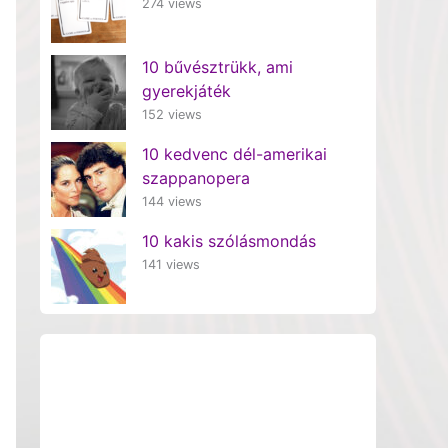
274 views
10 bűvésztrükk, ami
gyerekjáték
152 views
10 kedvenc dél-amerikai
szappanopera
144 views
10 kakis szólásmondás
141 views