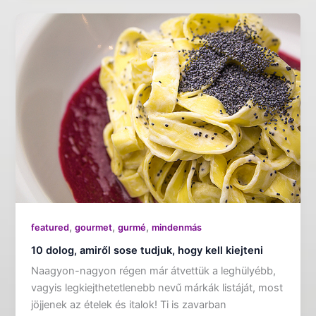
,
,
,
featured
gourmet
gurmé
mindenmás
10 dolog, amiről sose tudjuk, hogy kell kiejteni
Naagyon-nagyon régen már átvettük a leghülyébb,
vagyis legkiejthetetlenebb nevű márkák listáját, most
jöjjenek az ételek és italok! Ti is zavarban