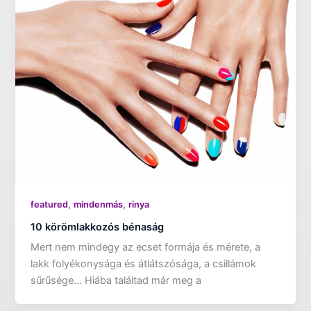
,
,
featured
mindenmás
rinya
10 körömlakkozós bénaság
Mert nem mindegy az ecset formája és mérete, a
lakk folyékonysága és átlátszósága, a csillámok
sűrűsége… Hiába találtad már meg a