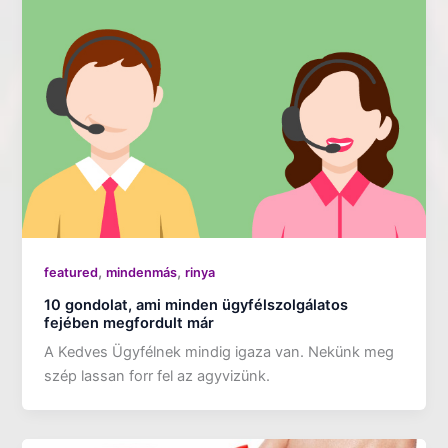
,
,
featured
mindenmás
rinya
10 gondolat, ami minden ügyfélszolgálatos
fejében megfordult már
A Kedves Ügyfélnek mindig igaza van. Nekünk meg
szép lassan forr fel az agyvizünk.