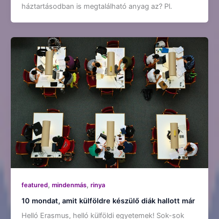
háztartásodban is megtalálható anyag az? Pl.
,
,
featured
mindenmás
rinya
10 mondat, amit külföldre készülő diák hallott már
Helló Erasmus, helló külföldi egyetemek! Sok-sok