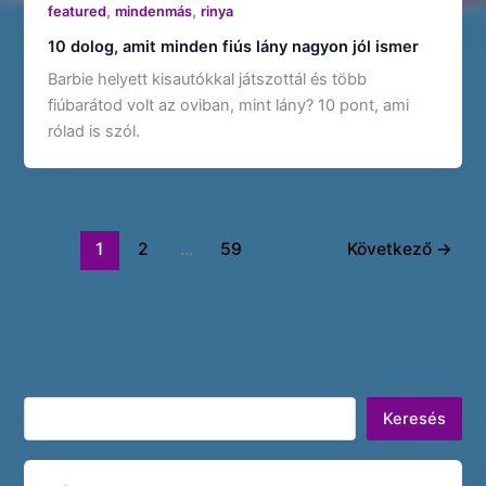
,
,
featured
mindenmás
rinya
10 dolog, amit minden fiús lány nagyon jól ismer
Barbie helyett kisautókkal játszottál és több
fiúbarátod volt az oviban, mint lány? 10 pont, ami
rólad is szól.
1
2
…
59
Következő
→
Keresés
Keresés