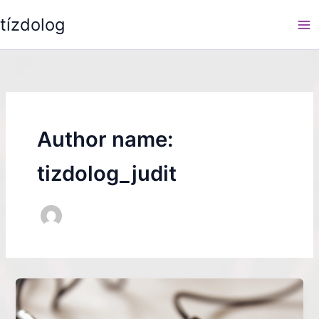
Skip
tízdolog
to
content
Author name:
tizdolog_judit