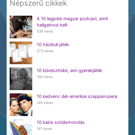
Népszerű cikkek
A 10 legjobb magyar podcast, amit
hallgatnod kell!
539 views
10 házibuli játék
273 views
10 bűvésztrükk, ami gyerekjáték
156 views
10 kedvenc dél-amerikai szappanopera
145 views
10 kakis szólásmondás
141 views