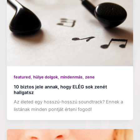
,
,
,
featured
hülye dolgok
mindenmás
zene
10 biztos jele annak, hogy ELÉG sok zenét
hallgatsz
Az életed egy hosszú-hosszú soundtrack? Ennek a
listának minden pontját érteni fogod!