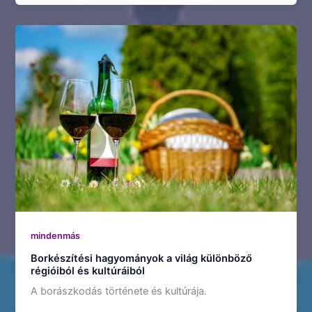
mindenmás
Borkészítési hagyományok a világ különböző
régióiból és kultúráiból
A borászkodás története és kultúrája.