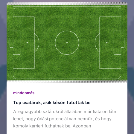
mindenmás
Top csatárok, akik későn futottak be
A legnagyobb sztárokról általában már fiatalon látni
lehet, hogy óriási potenciál van bennük, és hogy
komoly karriert futhatnak be. Azonban