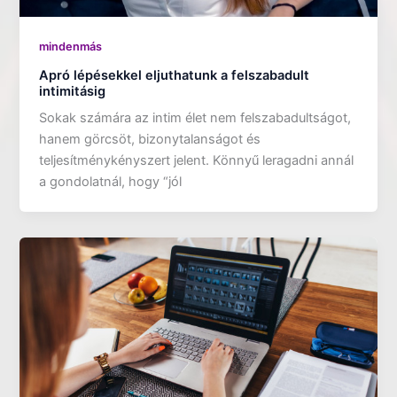
mindenmás
Apró lépésekkel eljuthatunk a felszabadult
intimitásig
Sokak számára az intim élet nem felszabadultságot,
hanem görcsöt, bizonytalanságot és
teljesítménykényszert jelent. Könnyű leragadni annál
a gondolatnál, hogy “jól