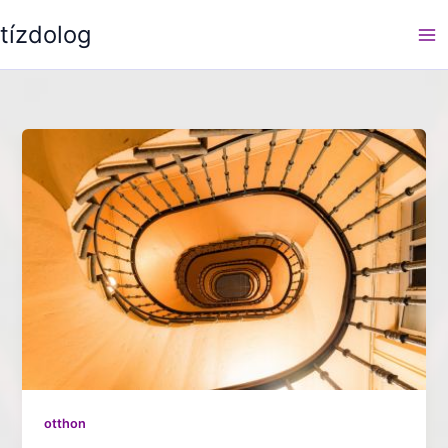
Skip
tízdolog
to
content
otthon