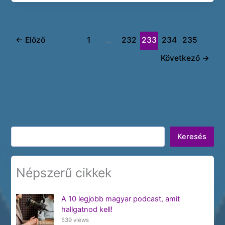
←
Előző
1
…
232
233
234
235
Következő
→
Keresés
Keresés
Népszerű cikkek
A 10 legjobb magyar podcast, amit
hallgatnod kell!
539 views