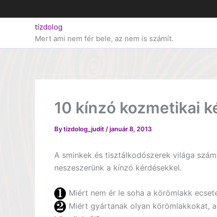
Skip
to
tízdolog
content
Mert ami nem fér bele, az nem is számít.
10 kínzó kozmetikai k
By
tizdolog_judit
/
január 8, 2013
A sminkek és tisztálkodószerek világa számt
neszeszerünk a kínzó kérdésekkel.
Miért nem ér le soha a körömlakk ecsete
Miért gyártanak olyan körömlakkokat, am