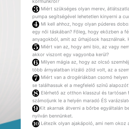
körmünkről?
Miért szükséges olyan merev, átlátszatl
pumpa segítségével lehetetlen kinyerni a c
Mi kell ahhoz, hogy olyan púderes doboz
egy női táskában? Főleg, hogy eközben a fé
anyagokból, amit az űrhajósok használnak. H
Miért van az, hogy ami bio, az vagy nem jó
akkor viszont egy vagyonba kerül?
Milyen mágia az, hogy az olcsó szemhéj
több árnyalatban irizáló zöld volt, az a sze
Miért van a drogériákban csomó helyen 
se találhassuk el a megfelelő színű alapozót
Elérhető az otthon klasszul és tartósan 
számoljunk le a helyén maradó ÉS varázslato
Kit akarnak átverni a bőrbe egyáltalán 
nyilván bennünket.
Létezik olyan ajakápoló, ami nem okoz 