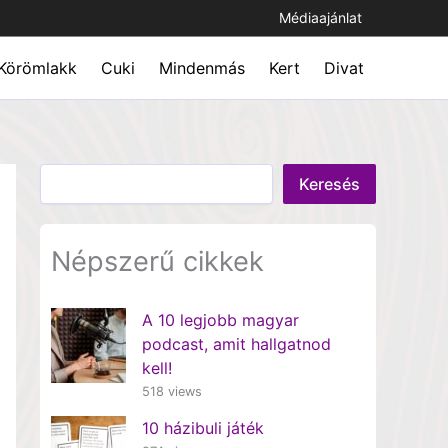
Médiaajánlat
Körömlakk
Cuki
Mindenmás
Kert
Divat
Keresés
Keresés
Népszerű cikkek
A 10 legjobb magyar
podcast, amit hallgatnod
kell!
518 views
10 házibuli játék