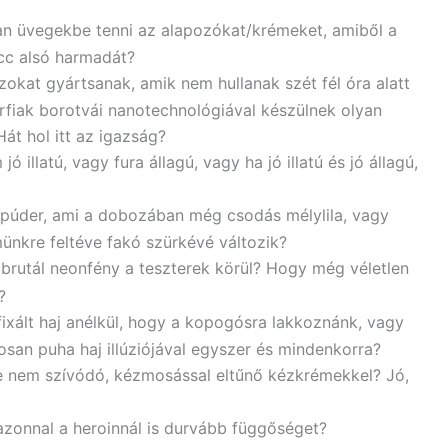
an üvegekbe tenni az alapozókat/krémeket, amiből a
ucc alsó harmadát?
okat gyártsanak, amik nem hullanak szét fél óra alatt
rfiak borotvái nanotechnológiával készülnek olyan
át hol itt az igazság?
 illatú, vagy fura állagú, vagy ha jó illatú és jó állagú,
púder, ami a dobozában még csodás mélylila, vagy
münkre feltéve fakó szürkévé változik?
brutál neonfény a teszterek körül? Hogy még véletlen
?
fixált haj anélkül, hogy a kopogósra lakkoznánk, vagy
san puha haj illúziójával egyszer és mindenkorra?
be nem szívódó, kézmosással eltűnő kézkrémekkel? Jó,
azonnal a heroinnál is durvább függőséget?