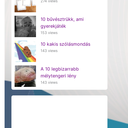
274 views
10 bűvésztrükk, ami
gyerekjáték
153 views
10 kakis szólásmondás
143 views
A 10 legbizarrabb
mélytengeri lény
143 views