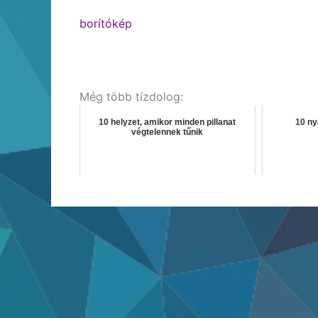
borítókép
Még több tízdolog:
10 helyzet, amikor minden pillanat
10 ny
végtelennek tűnik