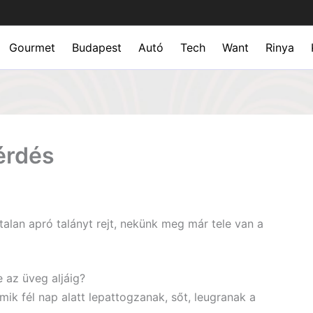
Gourmet
Budapest
Autó
Tech
Want
Rinya
érdés
alan apró talányt rejt, nekünk meg már tele van a
 az üveg aljáig?
ik fél nap alatt lepattogzanak, sőt, leugranak a