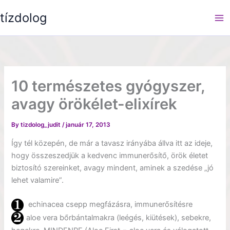
Skip
tízdolog
to
content
10 természetes gyógyszer,
avagy örökélet-elixírek
By
tizdolog_judit
/
január 17, 2013
Így tél közepén, de már a tavasz irányába állva itt az ideje,
hogy összeszedjük a kedvenc immunerősítő, örök életet
biztosító szereinket, avagy mindent, aminek a szedése „jó
lehet valamire”.
echinacea csepp megfázásra, immunerősítésre
aloe vera bőrbántalmakra (leégés, kiütések), sebekre,