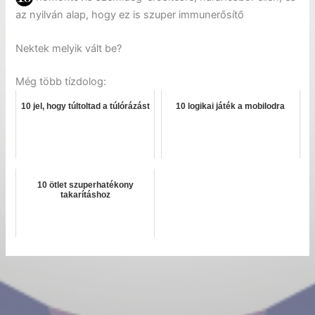
az nyilván alap, hogy ez is szuper immunerősítő
Nektek melyik vált be?
Még több tízdolog:
10 jel, hogy túltoltad a túlórázást
10 logikai játék a mobilodra
10 ötlet szuperhatékony
takarításhoz