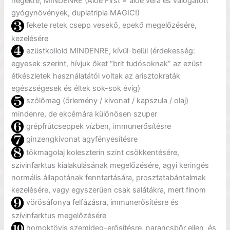
hegekre, MINDENRE (Aloe First = aloe vera és válogatott
gyógynövények, duplatripla MAGIC!)
fekete retek csepp vesekő, epekő megelőzésére,
kezelésére
ezüstkolloid MINDENRE, kívül-belül (érdekesség:
egyesek szerint, hívjuk őket “brit tudósoknak” az ezüst
étkészletek használatától voltak az arisztokraták
egészségesek és éltek sok-sok évig)
szőlőmag (őrlemény / kivonat / kapszula / olaj)
mindenre, de ekcémára különösen szuper
grépfrútcseppek vízben, immunerősítésre
ginzengkivonat agyfényesítésre
tökmagolaj koleszterin szint csökkentésére,
szívinfarktus kialakulásának megelőzésére, agyi keringés
normális állapotának fenntartására, prosztatabántalmak
kezelésére, vagy egyszerűen csak salátákra, mert finom
vörösáfonya felfázásra, immunerősítésre és
szívinfarktus megelőzésére
homoktövis szemideg-erősítésre, narancsbőr ellen, és