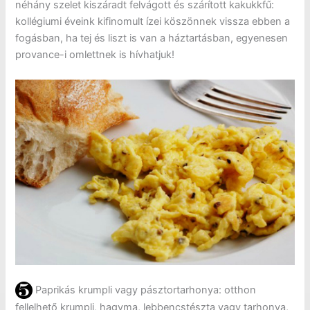
néhány szelet kiszáradt felvágott és szárított kakukkfű:
kollégiumi éveink kifinomult ízei köszönnek vissza ebben a
fogásban, ha tej és liszt is van a háztartásban, egyenesen
provance-i omlettnek is hívhatjuk!
Paprikás krumpli vagy pásztortarhonya: otthon
fellelhető krumpli, hagyma, lebbencstészta vagy tarhonya,