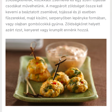
csodákat művelhetünk. A megpárolt zöldséget össze kell
keverni a beáztatott zsemlével, tojással és jó esetben
fűszerekkel, majd kisütni, serpenyőben lepényke formában,
vagy olajban gombócokká gyúrva. Zöldségköret helyett
azért rizst, kenyeret vagy krumplit ennénk hozzá.