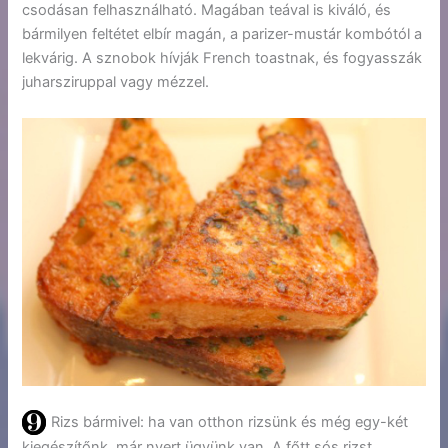
csodásan felhasználható. Magában teával is kiváló, és
bármilyen feltétet elbír magán, a parizer-mustár kombótól a
lekvárig. A sznobok hívják French toastnak, és fogyasszák
juharsziruppal vagy mézzel.
Rizs bármivel: ha van otthon rizsünk és még egy-két
kiegészítőnk, már nyert ügyünk van. A főtt sós rizst