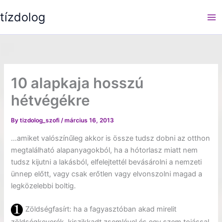
Skip
tízdolog
to
content
10 alapkaja hosszú
hétvégékre
By
tizdolog_szofi
/
március 16, 2013
…amiket valószínűleg akkor is össze tudsz dobni az otthon
megtalálható alapanyagokból, ha a hótorlasz miatt nem
tudsz kijutni a lakásból, elfelejtettél bevásárolni a nemzeti
ünnep előtt, vagy csak erőtlen vagy elvonszolni magad a
legközelebbi boltig.
Zöldségfasírt: ha a fagyasztóban akad mirelit
zöldségkeverék, kiszikkadt zsemlével és egy szem tojással