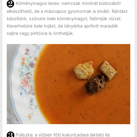
Köménymagos leves: nemcsak minimál büdzséből
elkészíthető, de a másnapos gyomornak is kiváló. Rántást
készítünk, szórunk bele köménymagot, felöntjük vízzel.
Keverhetünk bele tojást, de tányérba aprított maradék
sajtra vagy pirítósra is önthetjük.
Puliszka: a vízben főtt kukoricadara laktató és