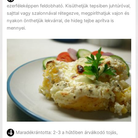
ezerféleképpen feldobható. Kisüthetjük tepsiben juhtúróval,
sajttal vagy szalonnával rétegezve, megpiríthatjuk vajon és
nyakon önthetjük lekvárral, de hideg tejbe aprítva is
mennyei.
Maradékrántotta: 2-3 a hűtőben árválkodó tojás,