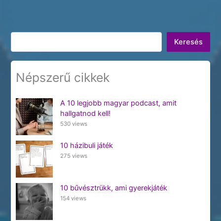
Keresés
Keresés
Népszerű cikkek
A 10 legjobb magyar podcast, amit
hallgatnod kell!
530 views
10 házibuli játék
275 views
10 bűvésztrükk, ami gyerekjáték
154 views