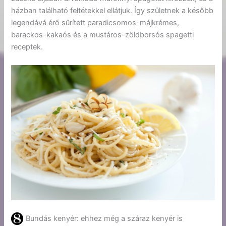
házban található feltétekkel ellátjuk. Így születnek a később
legendává érő sűrített paradicsomos-májkrémes,
barackos-kakaós és a mustáros-zöldborsós spagetti
receptek.
Bundás kenyér: ehhez még a száraz kenyér is