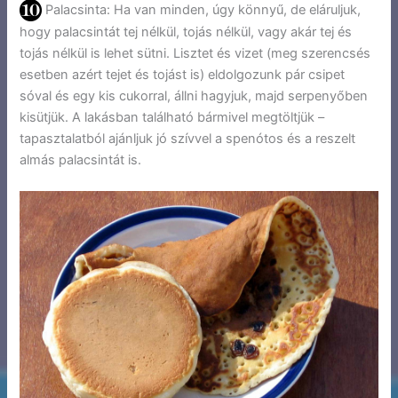
Palacsinta: Ha van minden, úgy könnyű, de eláruljuk,
hogy palacsintát tej nélkül, tojás nélkül, vagy akár tej és
tojás nélkül is lehet sütni. Lisztet és vizet (meg szerencsés
esetben azért tejet és tojást is) eldolgozunk pár csipet
sóval és egy kis cukorral, állni hagyjuk, majd serpenyőben
kisütjük. A lakásban található bármivel megtöltjük –
tapasztalatból ajánljuk jó szívvel a spenótos és a reszelt
almás palacsintát is.