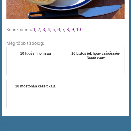
Képek innen:
1
,
2
,
3
,
4
,
5
,
6
,
7
,
8
,
9
,
10
Még több tízdolog:
10 fügés finomság
10 biztos jel, hogy csípősség-
függő vagy
10 mostohán kezelt kaja