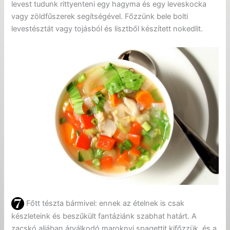
levest tudunk rittyenteni egy hagyma és egy leveskocka
vagy zöldfűszerek segítségével. Főzzünk bele bolti
levestésztát vagy tojásból és lisztből készített nokedlit.
Főtt tészta bármivel: ennek az ételnek is csak
készleteink és beszűkült fantáziánk szabhat határt. A
zacskó aljában árválkodó maroknyi spagettit kifőzzük, és a