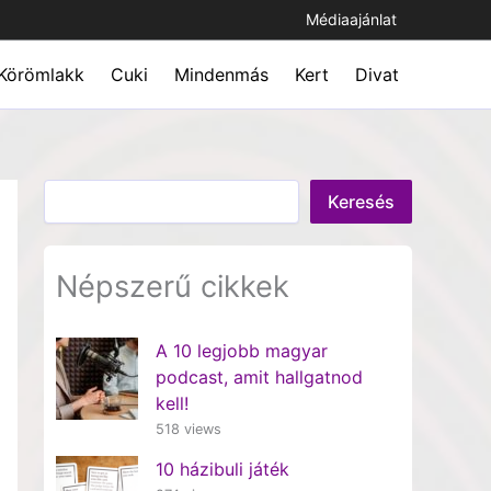
Médiaajánlat
Körömlakk
Cuki
Mindenmás
Kert
Divat
Keresés
Keresés
Népszerű cikkek
A 10 legjobb magyar
podcast, amit hallgatnod
kell!
518 views
10 házibuli játék