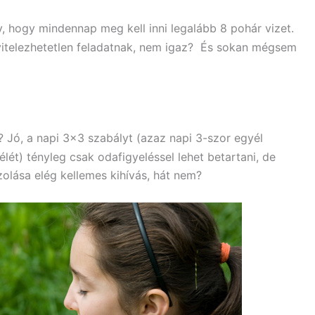
ny, hogy mindennap meg kell inni legalább 8 pohár vizet.
ivitelezhetetlen feladatnak, nem igaz? És sokan mégsem
Jó, a napi 3×3 szabályt (azaz napi 3-szor egyél
lét) tényleg csak odafigyeléssel lehet betartani, de
olása elég kellemes kihívás, hát nem?