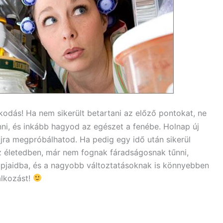
kodás! Ha nem sikerült betartani az előző pontokat, ne
nni, és inkább hagyod az egészet a fenébe. Holnap új
 újra megpróbálhatod. Ha pedig egy idő után sikerül
z életedben, már nem fognak fáradságosnak tűnni,
pjaidba, és a nagyobb változtatásoknak is könnyebben
álkozást!