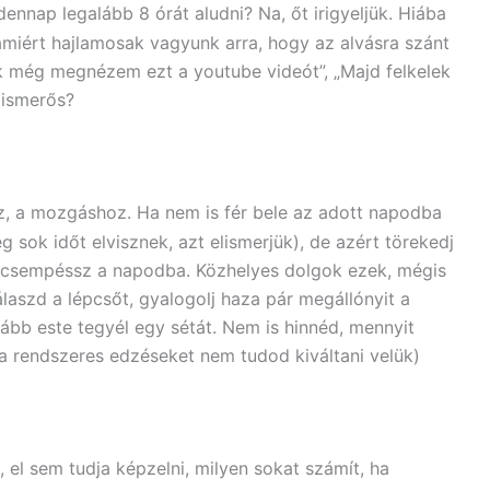
ennap legalább 8 órát aludni? Na, őt irigyeljük. Hiába
miért hajlamosak vagyunk arra, hogy az alvásra szánt
k még megnézem ezt a youtube videót”, „Majd felkelek
 ismerős?
z, a mozgáshoz. Ha nem is fér bele az adott napodba
sok időt elvisznek, azt elismerjük), de azért törekedj
 csempéssz a napodba. Közhelyes dolgok ezek, mégis
válaszd a lépcsőt, gyalogolj haza pár megállónyit a
lább este tegyél egy sétát. Nem is hinnéd, mennyit
 rendszeres edzéseket nem tudod kiváltani velük)
 el sem tudja képzelni, milyen sokat számít, ha