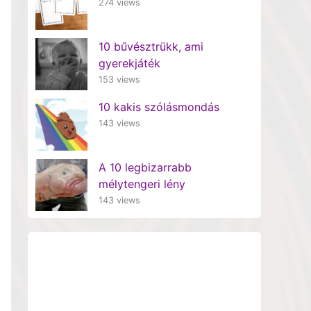
274 views
10 bűvésztrükk, ami
gyerekjáték
153 views
10 kakis szólásmondás
143 views
A 10 legbizarrabb
mélytengeri lény
143 views