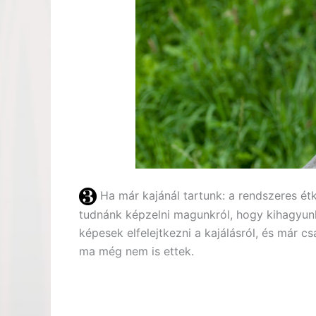
Ha már kajánál tartunk: a rendszeres ét
tudnánk képzelni magunkról, hogy kihagyun
képesek elfelejtkezni a kajálásról, és már 
ma még nem is ettek.