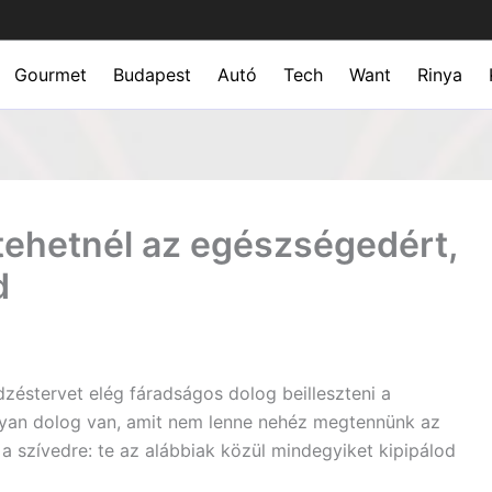
Gourmet
Budapest
Autó
Tech
Want
Rinya
tehetnél az egészségedért,
d
zéstervet elég fáradságos dolog beilleszteni a
olyan dolog van, amit nem lenne nehéz megtennünk az
a szívedre: te az alábbiak közül mindegyiket kipipálod