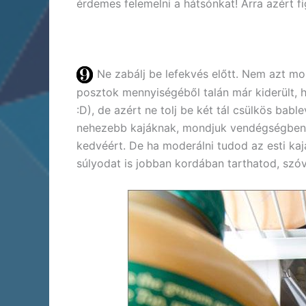
érdemes felemelni a hátsónkat! Arra azért f
Ne zabálj be lefekvés előtt. Nem azt m
posztok mennyiségéből talán már kiderült, h
:D), de azért ne tolj be két tál csülkös babl
nehezebb kajáknak, mondjuk vendégségben, 
kedvéért. De ha moderálni tudod az esti kaj
súlyodat is jobban kordában tarthatod, sz