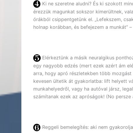
Ki ne szeretne aludni? És ki szokott mind
érezzük magunkat sokszor kimerültnek, vala
órákból csippentgetünk el. „Lefekszem, csa
holnap korábban, és befejezem a munkát” –
Elérkeztünk a másik neuralgikus pontho
egy nagyobb edzés (mert ezek azért ám elég 
arra, hogy apró részletekben több mozgást
kevesen ültetik át gyakorlatba: lift helyett 
munkahelyedről, vagy ha autóval jársz, lega
számítanak ezek az apróságok! (No persze a
Reggeli bemelegítés: aki nem gyakorolja,