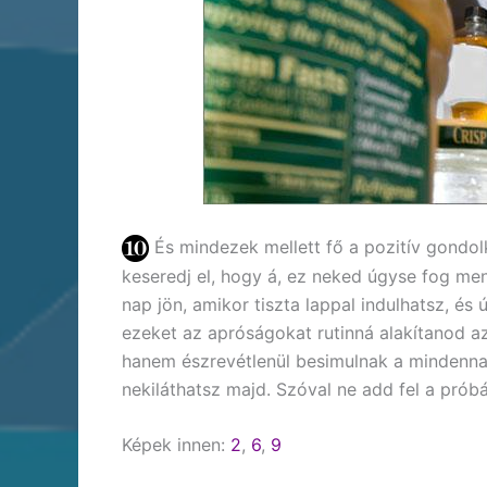
És mindezek mellett fő a pozitív gondol
keseredj el, hogy á, ez neked úgyse fog me
nap jön, amikor tiszta lappal indulhatsz, és
ezeket az apróságokat rutinná alakítanod a
hanem észrevétlenül besimulnak a mindenna
nekiláthatsz majd. Szóval ne add fel a prób
Képek innen:
2
,
6
,
9