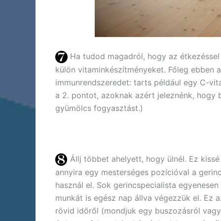
Ha tudod magadról, hogy az étkezéssel 
külön vitaminkészítményeket. Főleg ebben az
immunrendszeredet: tarts például egy C-vita
a 2. pontot, azoknak azért jeleznénk, hogy 
gyümölcs fogyasztást.)
Állj többet ahelyett, hogy ülnél. Ez kiss
annyira egy mesterséges pozícióval a gerin
használ el. Sok gerincspecialista egyenesen 
munkát is egész nap állva végezzük el. Ez 
rövid időről (mondjuk egy buszozásról vagy