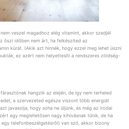
nem veszel magadhoz elég vitamint, akkor szedjél
 őszi időben nem árt, ha felkészíted az
min kúrát. (Akik azt hinnék, hogy ezzel meg lehet úszni
bukták, ez azért nem helyettesíti a rendszeres zöldség-
é fárasztónak hangzik az elején, de így nem terheled
cedet, a szervezeted egésze viszont több energiát
azt javasolja, hogy soha ne üljünk, és még az irodai
azért egy meglehetősen nagy kihívásnak tűnik, de ha
 egy telefonbeszélgetésről) van szó, akkor bizony