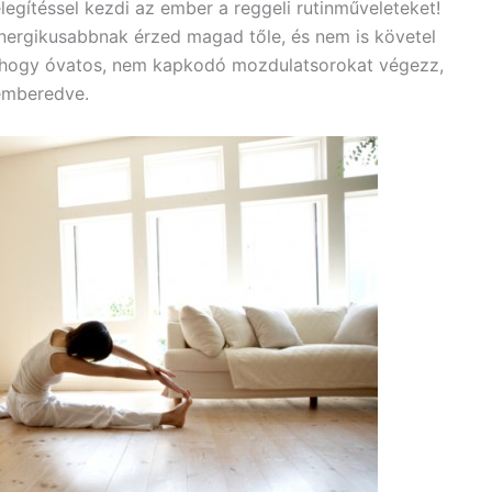
gítéssel kezdi az ember a reggeli rutinműveleteket!
nergikusabbnak érzed magad tőle, és nem is követel
, hogy óvatos, nem kapkodó mozdulatsorokat végezz,
gémberedve.