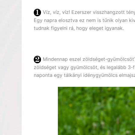
Víz, víz, víz! Ezerszer visszhangzott té
Egy napra elosztva ez nem is tűnik olyan k
tudnak figyelni rá, hogy eleget igyanak.
Mindennap eszel zöldséget-gyümölcsöt? 
zöldséget vagy gyümölcsöt, és legalább 3-fé
naponta egy tálkányi idénygyümölcs elmajsz