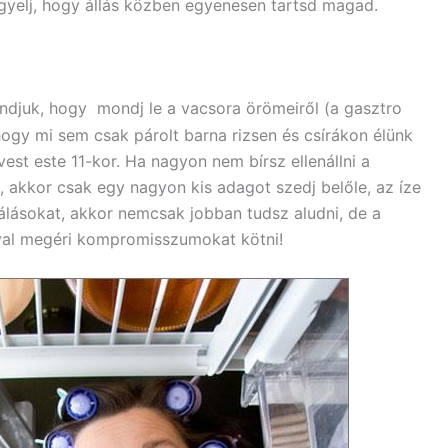
igyelj, hogy állás közben egyenesen tartsd magad.
ondjuk, hogy mondj le a vacsora örömeiről (a gasztro
ogy mi sem csak párolt barna rizsen és csírákon élünk
evest este 11-kor. Ha nagyon nem bírsz ellenállni a
akkor csak egy nagyon kis adagot szedj belőle, az íze
álásokat, akkor nemcsak jobban tudsz aludni, de a
óval megéri kompromisszumokat kötni!