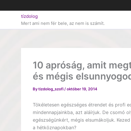
Skip
to
tízdolog
content
Mert ami nem fér bele, az nem is számít.
10 apróság, amit meg
és mégis elsunnyogo
By
tizdolog_szofi
/
október 19, 2014
Tökéletesen egészséges étrendet és profi ed
mindennapjainkba, azt aláírjuk. De csomó 
egészségünkért, mégis elsumákoljuk. Kezed 
a hétköznapokban?