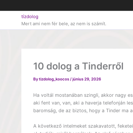
Skip
to
tízdolog
content
Mert ami nem fér bele, az nem is számít.
10 dolog a Tinderről
By
tizdolog_koocos
/
június 29, 2026
Ha voltál mostanában szingli, akkor nagy es
aki fent van, van, aki a haverja telefonján l
baromság, de az biztos, hogy a Tinder ma a
A következő intelmeket szakavatott, fekete