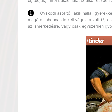
el, tudják, miről beszélnek. Az első részben
Óvakodj azoktól, akik hallal, gyerekkel
magáról, ahonnan le kell vágnia a volt (?) c
az ismerkedésre. Vagy csak egyszerűen gyö