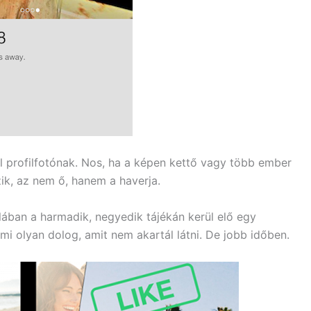
l profilfotónak. Nos, ha a képen kettő vagy több ember
zik, az nem ő, hanem a haverja.
lában a harmadik, negyedik tájékán kerül elő egy
lami olyan dolog, amit nem akartál látni. De jobb időben.