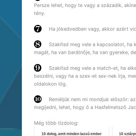
Persze lehet, hogy te vagy a századik, akinek
tény.
Ha jókedvedben vagy, akkor azért vic
Szakítsd meg vele a kapcsolatot, ha
magát, ha van barátnője, ha van gyereke, de 
Szakítsd meg vele a match-et, ha elkez
beszélni, vagy ha a szex-et sex-nek írja, me
oldalokon lóg.
Reméljük nem mi mondjuk először: az e
megijedni, lehet, hogy ő a Hasfelmetsző Jac
Még több tízdolog:
10 dolog, amit minden lassú ember
10 sztárp