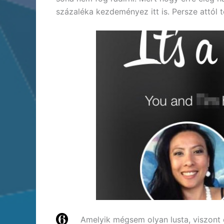
százaléka kezdeményez itt is. Persze attól t
Amelyik mégsem olyan lusta, viszont csa