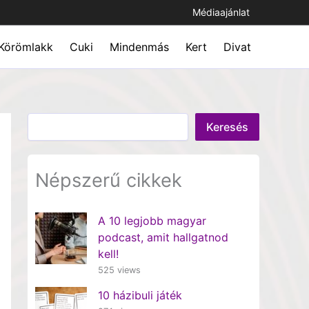
Médiaajánlat
Körömlakk
Cuki
Mindenmás
Kert
Divat
Keresés
Keresés
Népszerű cikkek
A 10 legjobb magyar
podcast, amit hallgatnod
kell!
525 views
10 házibuli játék