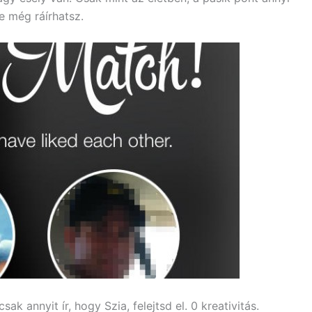
e még ráírhatsz.
k annyit ír, hogy Szia, felejtsd el. 0 kreativitás.