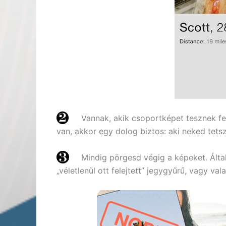
Vannak, akik csoportképet tesznek fe
van, akkor egy dolog biztos: aki neked tets
Mindig pörgesd végig a képeket. Álta
„véletlenül ott felejtett” jegygyűrű, vagy va