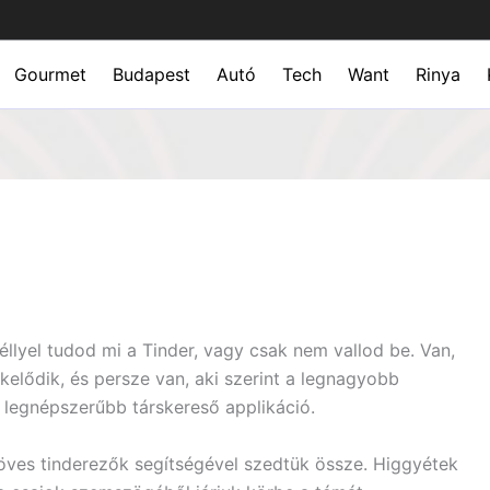
Gourmet
Budapest
Autó
Tech
Want
Rinya
éllyel tudod mi a Tinder, vagy csak nem vallod be. Van,
eskelődik, és persze van, aki szerint a legnagyobb
 legnépszerűbb társkereső applikáció.
öves tinderezők segítségével szedtük össze. Higgyétek