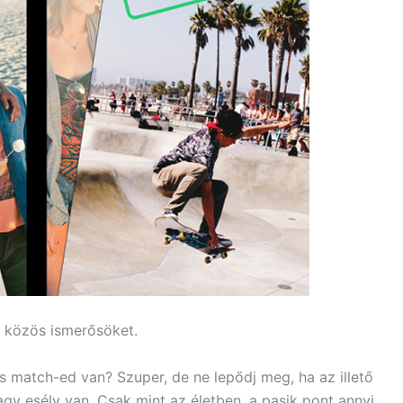
a közös ismerősöket.
yis match-ed van? Szuper, de ne lepődj meg, ha az illető
agy esély van. Csak mint az életben, a pasik pont annyi