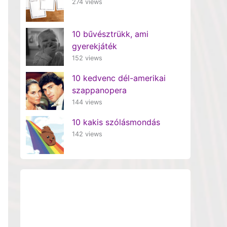
274 views
10 bűvésztrükk, ami
gyerekjáték
152 views
10 kedvenc dél-amerikai
szappanopera
144 views
10 kakis szólásmondás
142 views