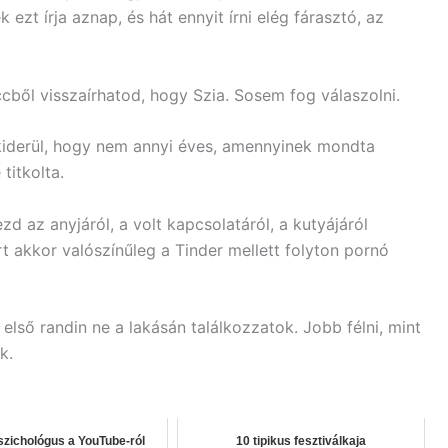
 ezt írja aznap, és hát ennyit írni elég fárasztó, az
cből visszaírhatod, hogy Szia. Sosem fog válaszolni.
 kiderül, hogy nem annyi éves, amennyinek mondta
titkolta.
d az anyjáról, a volt kapcsolatáról, a kutyájáról
rt akkor valószínűleg a Tinder mellett folyton pornó
lső randin ne a lakásán találkozzatok. Jobb félni, mint
k.
szichológus a YouTube-ról
10 tipikus fesztiválkaja