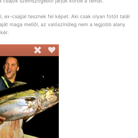
 a csajok szemszögéből járjuk körbe a témát.
, ex-csajjal tesznek fel képet. Aki csak olyan fotót talál
saját maga mellől, az valószínűleg nem a legjobb alany
kér.