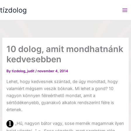
Skip
tízdolog
to
content
10 dolog, amit mondhatnánk
kedvesebben
By
tizdolog_judit
/
november 4, 2014
Lehet, hogy kedvesnek szántad, de úgy mondtad, hogy
valamiért mégsem veszik bóknak. Mi lehet a gond? 10
nagyon könnyen félreérthető mondat, amit a
sértődékenyebb, gyanakvó alkatok rendszerint félre is
értenek.
„Hű, nagyon bátor vagy, sose mernék magamnak ilyen
hajat vágatni…” = „Sose vágatnék, mert szerintem elég