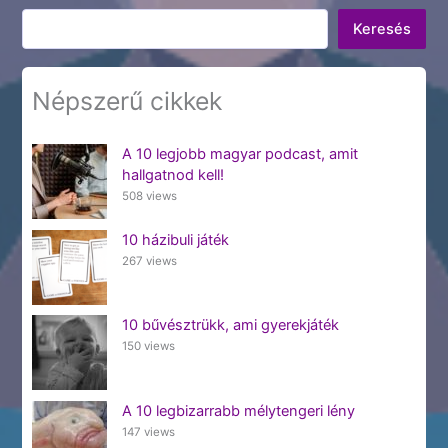
Keresés
Keresés
Népszerű cikkek
A 10 legjobb magyar podcast, amit
hallgatnod kell!
508 views
10 házibuli játék
267 views
10 bűvésztrükk, ami gyerekjáték
150 views
A 10 legbizarrabb mélytengeri lény
147 views