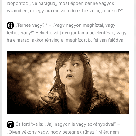
időpontot: „Ne haragudj, most éppen benne vagyok
valamiben, de egy óra múlva tudunk beszélni, jó neked?”
„Terhes vagy?!” = „Vagy nagyon meghíztál, vagy
terhes vagy!” Helyette várj nyugodtan a bejelentésre, vagy
ha elmarad, akkor tényleg a, meghízott b, fel van fújódva.
És fordítva is: „Jaj, nagyon le vagy soványodva!” =
„Olyan vékony vagy, hogy betegnek tűnsz.” Miért nem