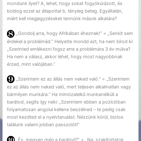
mondunk ilyet? A, lehet, hogy sokat fogyókúrázott, és
boldog ezzel az állapottal b, tényleg beteg. Egyáltalán,
miért kell megjegyzéseket tennünk mások alkatára?
„Gondolj arra, hogy Afrikában éheznek!” = „Senkit sem
érdekel a problémád.” Helyette mondd ezt, ha nem bírod ki:
„Szerinted emlékezni fogsz erre a problémára 3 év múlva?
Ha nem a válasz, akkor lehet, hogy most nagyobbnak
érzed, mint valójában.”
„Szerintem ez az állás nem neked való.” = „Szerintem
ez az állás nem neked való, mert teljesen alkalmatlan vagy
bármilyen munkára.” Ha mimózalelkű munkanélküli a
barátod, segíts így neki: „Szerintem ebben a pozícióban
folyamatosan angolul kellene beszélned – te pedig csak
most kezdted el a nyelvtanulást. Nézzünk körül, biztos
találunk valami jobban passzolót!”
„És, megvan még a barátod?” = „Na, szakítottatok