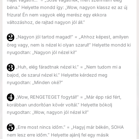
béna.” Helyette mondd így: „Wow, nagyon klassz ez az új
frizura! Én nem vagyok elég merész egy ekkora
változáshoz, de rajtad nagyon jól áll.”
„Nagyon jól tartod magad!” = „Ahhoz képest, amilyen
öreg vagy, nem is nézel ki olyan szarul!” Helyette mondd ki
nyugodtan: „Nagyon jól nézel ki!”
„Huh, elég fáradtnak nézel ki.” = „Nem tudom mi a
bajod, de szarul nézel ki.” Helyette kérdezd meg
nyugodtan: „Minden oké?”
„Wow, RENGETEGET fogytál!” = „Már épp rád fért,
korábban undorítóan kövér voltál.” Helyette bókolj
nyugodtan: „Wow, nagyon jól nézel ki!”
„Erre most nincs időm.” = „Hagyj már békén, SOHA
nem lesz erre időm.” Helyette ajánlj fel egy másik