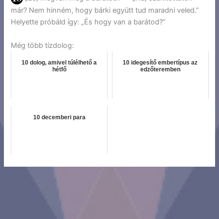
már? Nem hinném, hogy bárki együtt tud maradni veled.”
Helyette próbáld így: „És hogy van a barátod?”
Még több tízdolog:
10 dolog, amivel túlélhető a
10 idegesítő embertípus az
hétfő
edzőteremben
10 decemberi para