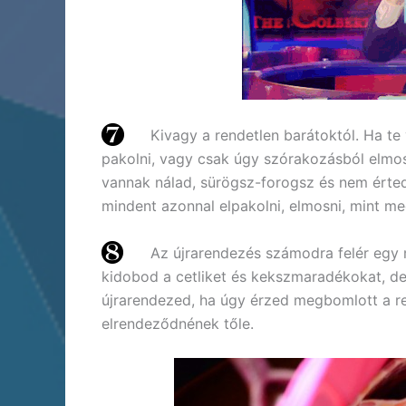
Kivagy a rendetlen barátoktól. Ha te
pakolni, vagy csak úgy szórakozásból elmos
vannak nálad, sürögsz-forogsz és nem érted,
mindent azonnal elpakolni, elmosni, mint me
Az újrarendezés számodra felér egy m
kidobod a cetliket és kekszmaradékokat, de
újrarendezed, ha úgy érzed megbomlott a ren
elrendeződnének tőle.