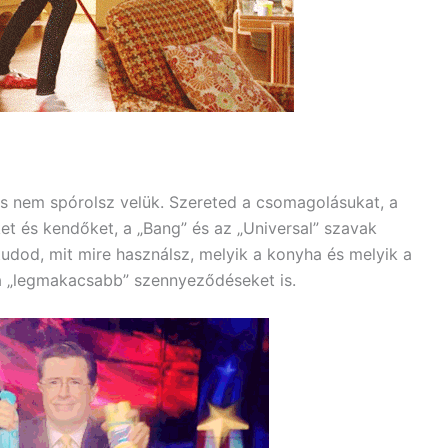
és nem spórolsz velük. Szereted a csomagolásukat, a
et és kendőket, a „Bang” és az „Universal” szavak
udod, mit mire használsz, melyik a konyha és melyik a
 a „legmakacsabb” szennyeződéseket is.