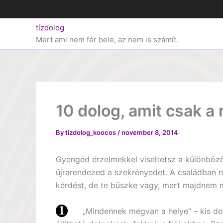
Skip
to
tízdolog
content
Mert ami nem fér bele, az nem is számít.
10 dolog, amit csak 
By
tizdolog_koocos
/
november 8, 2014
Gyengéd érzelmekkel viseltetsz a különböző
újrarendezed a szekrényedet. A családban n
kérdést, de te büszke vagy, mert majdnem m
„Mindennek megvan a helye” – kis do