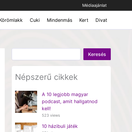
Médiaajánlat
Körömlakk
Cuki
Mindenmás
Kert
Divat
Keresés
Keresés
Népszerű cikkek
A 10 legjobb magyar
podcast, amit hallgatnod
kell!
523 views
10 házibuli játék