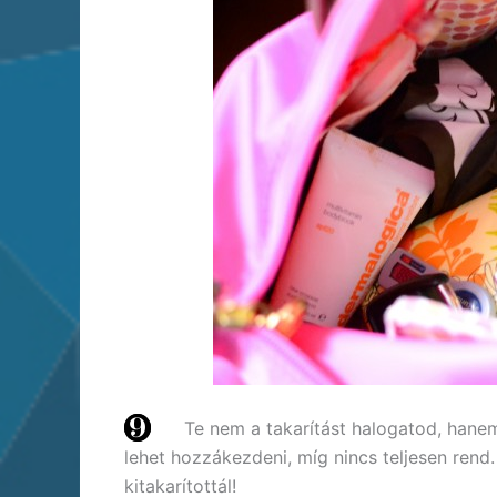
Te nem a takarítást halogatod, hane
lehet hozzákezdeni, míg nincs teljesen rend
kitakarítottál!