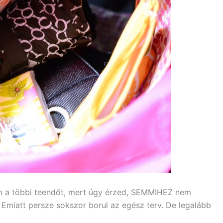
m a többi teendőt, mert úgy érzed, SEMMIHEZ nem
. Emiatt persze sokszor borul az egész terv. De legalább