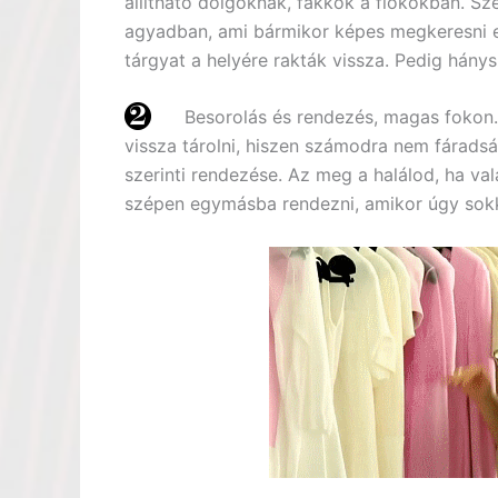
állítható dolgoknak, fakkok a fiókokban. Sze
agyadban, ami bármikor képes megkeresni eg
tárgyat a helyére rakták vissza. Pedig hány
Besorolás és rendezés, magas fokon.
vissza tárolni, hiszen számodra nem fáradság
szerinti rendezése. Az meg a halálod, ha va
szépen egymásba rendezni, amikor úgy sokka