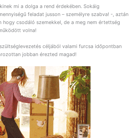
kinek mi a dolga a rend érdekében. Sokáig
ennyiségű feladat jusson – személyre szabva! -, aztán
m hogy csodáló szemekkel, de a meg nem értettség
 működött volna!
szültséglevezetés céljából valami furcsa időpontban
tározottan jobban érezted magad!