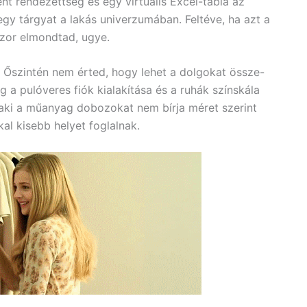
nt rendezettség és egy virtuális Excel-tábla az
y tárgyat a lakás univerzumában. Feltéve, ha azt a
szor elmondtad, ugye.
 Őszintén nem érted, hogy lehet a dolgokat össze-
 a pulóveres fiók kialakítása és a ruhák színskála
laki a műanyag dobozokat nem bírja méret szerint
l kisebb helyet foglalnak.