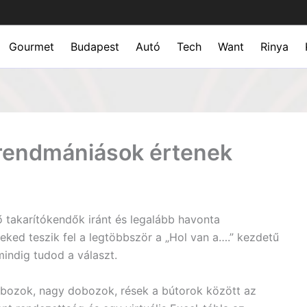
Gourmet
Budapest
Autó
Tech
Want
Rinya
a rendmániások értenek
 takarítókendők iránt és legalább havonta
eked teszik fel a legtöbbször a „Hol van a….” kezdetű
indig tudod a választ.
bozok, nagy dobozok, rések a bútorok között az