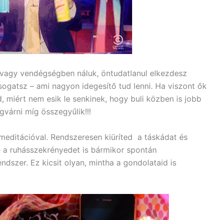
 vagy vendégségben náluk, öntudatlanul elkezdesz
ogatsz – ami nagyon idegesítő tud lenni. Ha viszont ők
 miért nem esik le senkinek, hogy buli közben is jobb
gvárni míg összegyűlik!!!
editációval. Rendszeresen kiüríted a táskádat és
 a ruhásszekrényedet is bármikor spontán
dszer. Ez kicsit olyan, mintha a gondolataid is