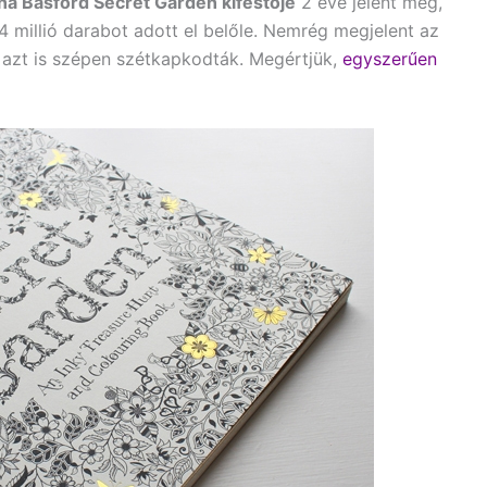
a Basford Secret Garden kifestője
2 éve jelent meg,
4 millió darabot adott el belőle. Nemrég megjelent az
e azt is szépen szétkapkodták. Megértjük,
egyszerűen