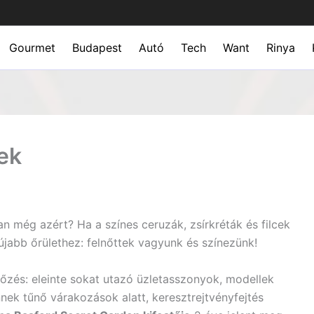
Gourmet
Budapest
Autó
Tech
Want
Rinya
ek
van még azért? Ha a színes ceruzák, zsírkréták és filcek
újabb őrülethez: felnőttek vagyunk és színezünk!
tőzés: eleinte sokat utazó üzletasszonyok, modellek
nnek tűnő várakozások alatt, keresztrejtvényfejtés