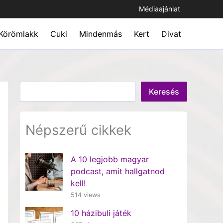
Médiaajánlat
Körömlakk
Cuki
Mindenmás
Kert
Divat
Keresés
Keresés
Népszerű cikkek
A 10 legjobb magyar
podcast, amit hallgatnod
kell!
514 views
10 házibuli játék