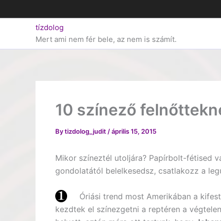
Skip
to
tízdolog
content
Mert ami nem fér bele, az nem is számít.
10 színező felnőttekn
By
tizdolog_judit
/
április 15, 2015
Mikor színeztél utoljára? Papírbolt-fétised 
gondolatától belelkesedsz, csatlakozz a leg
Óriási trend most Amerikában a kifes
kezdtek el színezgetni a reptéren a végtele