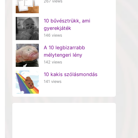
267 views
10 bűvésztrükk, ami
gyerekjáték
146 views
A 10 legbizarrabb
mélytengeri lény
142 views
10 kakis szólásmondás
141 views