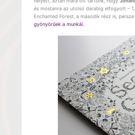
helyett, aztán mára ott tartunk, hogy
Johann
és mostanra az utolsó darabig elfogyott – 1.
Enchanted Forest, a második rész is, persz
gyönyörűek a munkái.