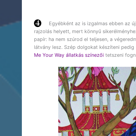
Egyébként az is izgalmas ebben az új 
rajzolás helyett, mert könnyű sikerélményhez
papír: ha nem szúrod el teljesen, a végere
látvány lesz. Szép dolgokat készíteni pedi
Me Your Way állatkás színezői
tetszeni fogn