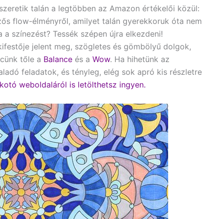
szeretik talán a legtöbben az Amazon értékelői közül:
ős flow-élményről, amilyet talán gyerekkoruk óta nem
a a színezést? Tessék szépen újra elkezdeni!
kifestője jelent meg, szögletes és gömbölyű dolgok,
cünk tőle a
Balance
és a
Wow
. Ha hihetünk az
dó feladatok, és tényleg, elég sok apró kis részletre
kotó weboldaláról is letölthetsz ingyen.