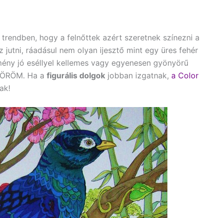
trendben, hogy a felnőttek azért szeretnek színezni a
 jutni, ráadásul nem olyan ijesztő mint egy üres fehér
dmény jó eséllyel kellemes vagy egyenesen gyönyörű
g ÖRÖM. Ha a
figurális dolgok
jobban izgatnak,
a Color
ak!