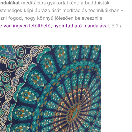
ndalákat
meditációs gyakorlatként: a buddhisták
stenségek képi ábrázolását meditációs technikáikban –
ezni fogod, hogy könnyű jólesően beleveszni a
ele van ingyen letölthető, nyomtatható mandalával.
Elő a