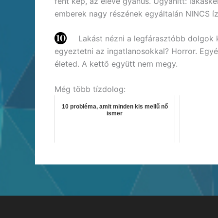
fent kép, az eleve gyanús. Ugyanitt: lakásk
emberek nagy részének egyáltalán NINCS íz
Lakást nézni a legfárasztóbb dolgok 
egyeztetni az ingatlanosokkal? Horror. Egyé
életed. A kettő együtt nem megy.
Még több tízdolog:
10 probléma, amit minden kis mellű nő
ismer