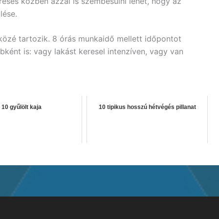
eresés közben azzal is szembesülni lehet, hogy az
lése.
közé tartozik. 8 órás munkaidő mellett időpontot
bként is: vagy lakást keresel intenzíven, vagy van
10 gyűlölt kaja
10 tipikus hosszú hétvégés pillanat