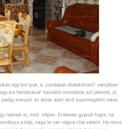
akás egy kis lyuk, a „csodásan átalakítható” valójában
egy kis fantáziával” kezdetű mondatok azt jelentik, jó
pedig sokszor az ablak alatt lévő buszmegállót takar.
y néznek ki, mint képen. Érdemes gyanút fogni, ha
homályos a kép, vagy le van vágva róla valami. Ha nincs