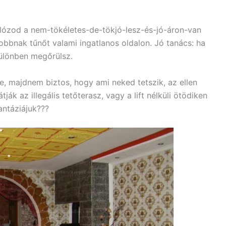
ózod a nem-tökéletes-de-tökjó-lesz-
és-jó-áron-van
jobbnak tűnőt valami ingatlanos oldalon. Jó tanács: ha
különben megőrülsz.
e, majdnem biztos, hogy ami neked tetszik, az ellen
ják az illegális tetőterasz, vagy a lift nélküli ötödiken
antáziájuk???