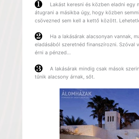
Lakást keresni és közben eladni egy 
átugrani a másikba úgy, hogy közben semmir
csövezned sem kell a kettő között. Lehetetl
Ha a lakásárak alacsonyan vannak, m
eladásából szeretnéd finanszírozni. Szóval 
érni a pénzed…
A lakásárak mindig csak mások szerin
tűnik alacsony árnak, sőt.