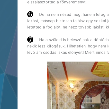
elszalasztottad a főnyereményt.
De ha nem nézed meg, hanem lefoglal
lakást, másnap biztosan találsz egy sokkal 
letetted a foglalót, ne nézz tovább lakást, 
Ha a szüleid is beleszólnak a döntésb
nekik lesz kifogásuk. Hihetetlen, hogy nem lát
lévő ám csodás lakás előnyeit! Miért nincs f