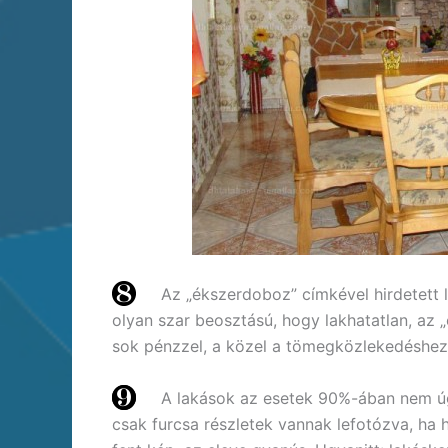
Az „ékszerdoboz” címkével hirdetett l
olyan szar beosztású, hogy lakhatatlan, az „
sok pénzzel, a közel a tömegközlekedéshez 
A lakások az esetek 90%-ában nem úg
csak furcsa részletek vannak lefotózva, ha 