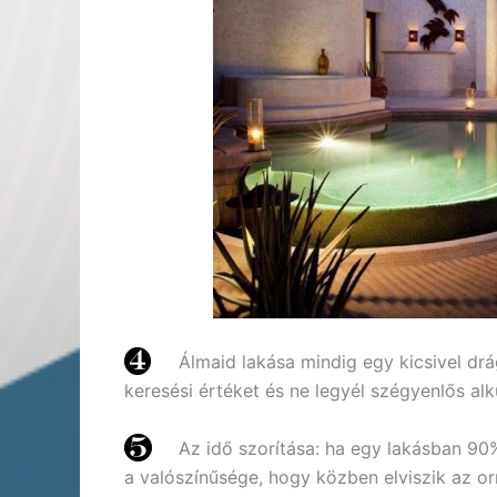
Álmaid lakása mindig egy kicsivel drá
keresési értéket és ne legyél szégyenlős alk
Az idő szorítása: ha egy lakásban 9
a valószínűsége, hogy közben elviszik az or