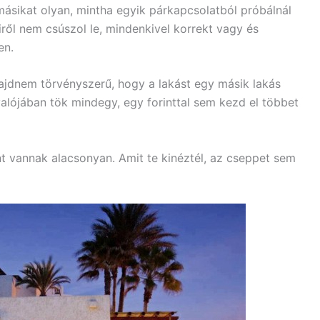
másikat olyan, mintha egyik párkapcsolatból próbálnál
ől nem csúszol le, mindenkivel korrekt vagy és
en.
ajdnem törvényszerű, hogy a lakást egy másik lakás
valójában tök mindegy, egy forinttal sem kezd el többet
t vannak alacsonyan. Amit te kinéztél, az cseppet sem