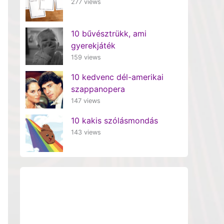
277 views
10 bűvésztrükk, ami
gyerekjáték
159 views
10 kedvenc dél-amerikai
szappanopera
147 views
10 kakis szólásmondás
143 views