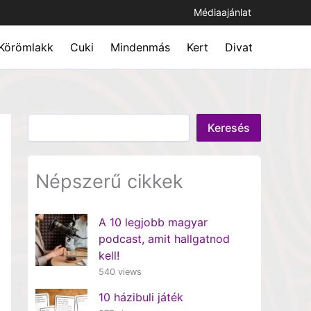
Médiaajánlat
Körömlakk
Cuki
Mindenmás
Kert
Divat
Keresés
Keresés
Népszerű cikkek
A 10 legjobb magyar
podcast, amit hallgatnod
kell!
540 views
10 házibuli játék