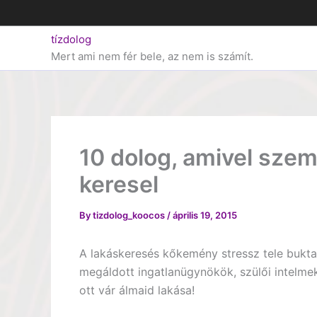
Skip
to
tízdolog
content
Mert ami nem fér bele, az nem is számít.
10 dolog, amivel szem
keresel
By
tizdolog_koocos
/
április 19, 2015
A lakáskeresés kőkemény stressz tele bukta
megáldott ingatlanügynökök, szülői intelmek
ott vár álmaid lakása!