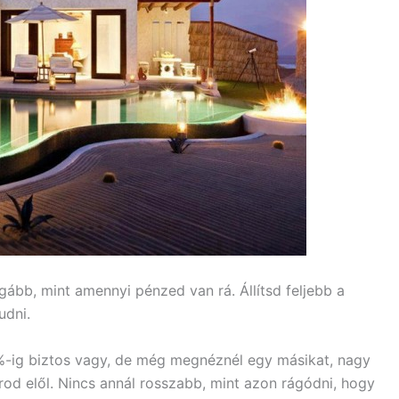
gább, mint amennyi pénzed van rá. Állítsd feljebb a
udni.
0%-ig biztos vagy, de még megnéznél egy másikat, nagy
rod elől. Nincs annál rosszabb, mint azon rágódni, hogy