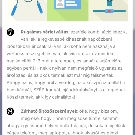
Rugalmas bérletváltás:
ezerféle kombináció létezik,
van, aki a legkevésbé kihasznált napközbeni
időszakban ér csak rá, van, aki soha nem használja a
wellness részleget, és van, aki viszont az év minden
napján eltölt 2-3 órát a teremben, és január elsején előre,
egyben perkál – nekik nyilván nem megfelelő ugyanaz az
árképzés, és az okos termek ezt már rég felismerték.
Ahogy azt is, hogy örül a vendég, ha a készpénz mellett a
bankkártyát, SZÉP-kártyát, ajándékutalványt is elfogadnak.
Köszi termek, akik így csináljátok!
Zárható öltözőszekrények:
oké, hogy bizalom,
meg oké, hogy „innen még sose tűnt el semmi”,
ahogy egy csomó helyen hallottuk már, de sokan cipelünk
céges telefont, meg laptopot, e-book olvasót és pénzt,