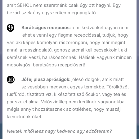
amit SEHOL nem szeretnénk csak úgy ott hagyni. Egy
bezárt szekrény egyszerűen megnyugtató.
Barátságos recepciós:
a mi kedvünket ugyan nem
lehet elvenni egy flegma recepcióssal, tudjuk, hogy
van aki képes komolyan rászorongani, hogy már megint
annál a rosszindulatú, gonosz arcnál kell becsekkolni, aki
sértésnek veszi, ha ráköszönnek. Hálásak vagyunk minden
mosolygós, barátságos recepciósért!
Jófej plusz apróságok:
jóleső dolgok, amik miatt
szívesebben megyünk egyes termekbe. Törölköző,
tusfürdő, tisztított víz, kikészített szőlőcukor, vagy tea és
pár szelet alma. Valószínűleg nem kerülnek vagyonokba,
mégis annyit hozzátesznek az ottléthez, hogy muszáj
kiemelnünk őket.
Nektek mitől lesz nagy kedvenc egy edzőterem?