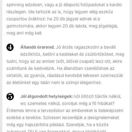
spinning edzésen, vagy a jó állapotú futópadokat a kardio
részlegen. Ide tartozik az is, hogy legyen elég eszköz
csoportos órákhoz: ha 20 db jegyet adnak el a
gerinctornára, akkor legyen 20 db labda, meg jógatégla,
meg ami még kell.
Állandó órarend.
Jó érzés ragaszkodni a bevált
edzőkhöz, belőni a keddeket és csütörtököket, meg
tudni, hogy az az ember (sőt, idővel csapat) lesz ott, akire
számítunk és kedvelünk. Ha állandóan cserélődnek az
oktatók, az gyanús, ráadásul kevésbé lelkesen szervezzük
az életünket egy talán nem is szimpi idegenhez.
Jól átgondolt helyiségek:
női öltöző tükrök nélkül,
wc szemetes nélkül, soroljuk még a fő hibákat?
Érdemes lenne a tervezéskor az embereket is beleképzelni
ezekbe a terekbe. Szívesen lecseréljük a designelemeket
még egy hajszárítóra például. Szeretjük, ha a közös
zuhanyzó TELE van fogasokkal, ahova törölközőt