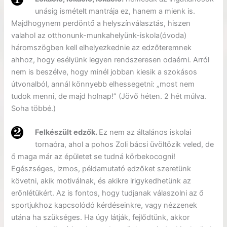
unásig ismételt mantrája ez, hanem a mienk is.
Majdhogynem perdöntő a helyszínválasztás, hiszen
valahol az otthonunk-munkahelyünk-iskola(óvoda)
háromszögben kell elhelyezkednie az edzőteremnek
ahhoz, hogy esélyünk legyen rendszeresen odaérni. Arról
nem is beszélve, hogy minél jobban kiesik a szokásos
útvonalból, annál könnyebb elhessegetni: „most nem
tudok menni, de majd holnap!” (Jövő héten. 2 hét múlva.
Soha többé.)
Felkészült edzők.
Ez nem az általános iskolai
tornaóra, ahol a pohos Zoli bácsi üvöltözik veled, de
ő maga már az épületet se tudná körbekocogni!
Egészséges, izmos, példamutató edzőket szeretünk
követni, akik motiválnak, és akikre irigykedhetünk az
erőnlétükért. Az is fontos, hogy tudjanak válaszolni az ő
sportjukhoz kapcsolódó kérdéseinkre, vagy nézzenek
utána ha szükséges. Ha úgy látják, fejlődtünk, akkor