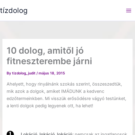
Skip
tízdolog
to
content
10 dolog, amitől jó
fitneszterembe járni
By
tizdolog_judit
/
május 18, 2015
Ahelyett, hogy rinyálnánk szokás szerint, összeszedtük,
mik azok a dolgok, amiket IMÁDUNK a kedvenc
edzőtermeinkben. Mi visszük erősödésre vágyó testünket,
a lenti dolgok pedig legyenek ott, ha lehet!
Lokáció, lokáció, lokáció:
nemcsak az ingatlanosok