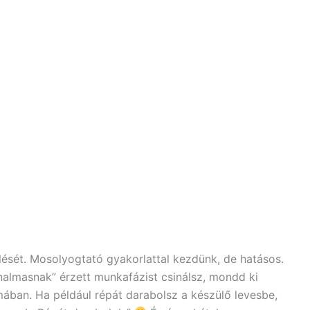
élését. Mosolyogtató gyakorlattal kezdünk, de hatásos.
nalmasnak” érzett munkafázist csinálsz, mondd ki
ában. Ha például répát darabolsz a készülő levesbe,