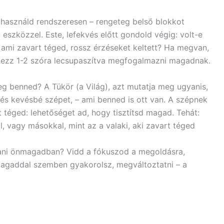
t használd rendszeresen – rengeteg belső blokkot
szközzel. Este, lefekvés előtt gondold végig: volt-e
, ami zavart téged, rossz érzéseket keltett? Ha megvan,
kezz 1-2 szóra lecsupaszítva megfogalmazni magadnak.
g benned? A Tükör (a Világ), azt mutatja meg ugyanis,
 és kevésbé szépet, – ami benned is ott van. A szépnek
t téged: lehetőséget ad, hogy tisztítsd magad. Tehát:
, vagy másokkal, mint az a valaki, aki zavart téged
ldani önmagadban? Vidd a fókuszod a megoldásra,
agaddal szemben gyakorolsz, megváltoztatni – a