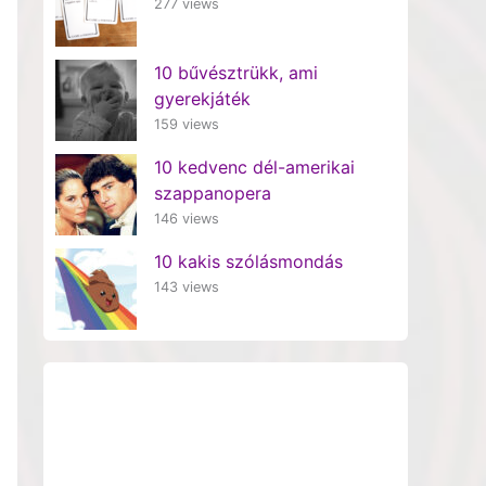
277 views
10 bűvésztrükk, ami
gyerekjáték
159 views
10 kedvenc dél-amerikai
szappanopera
146 views
10 kakis szólásmondás
143 views