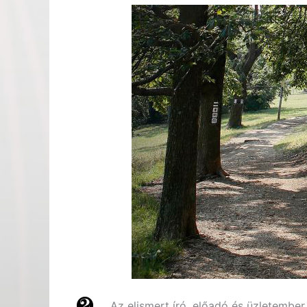
Az elismert író, előadó és üzletembe