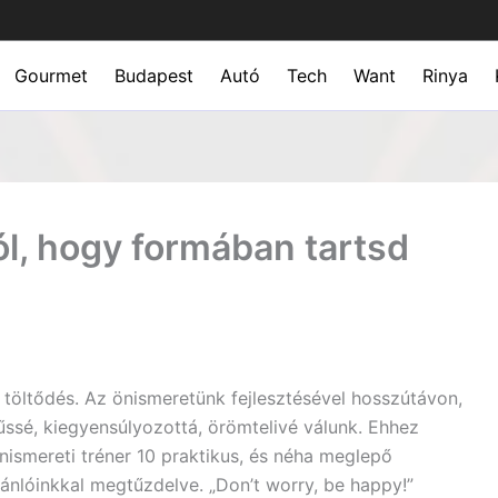
Gourmet
Budapest
Autó
Tech
Want
Rinya
l, hogy formában tartsd
 töltődés. Az önismeretünk fejlesztésével hosszútávon,
űssé, kiegyensúlyozottá, örömtelivé válunk. Ehhez
nismereti tréner 10 praktikus, és néha meglepő
jánlóinkkal megtűzdelve. „Don’t worry, be happy!”