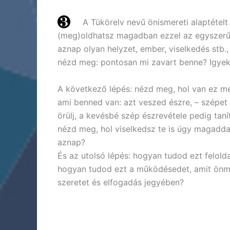
A Tükörelv nevű önismereti alaptétel
(meg)oldhatsz magadban ezzel az egyszerű e
aznap olyan helyzet, ember, viselkedés stb.
nézd meg: pontosan mi zavart benne? Igye
A következő lépés: nézd meg, hol van ez me
ami benned van: azt veszed észre, – szépet
örülj, a kevésbé szép észrevétele pedig taní
nézd meg, hol viselkedsz te is úgy magaddal
aznap?
És az utolsó lépés: hogyan tudod ezt felo
hogyan tudod ezt a működésedet, amit önm
szeretet és elfogadás jegyében?