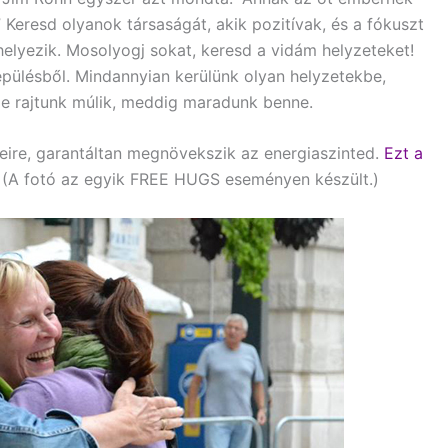
” Keresd olyanok társaságát, akik pozitívak, és a fókuszt
lyezik. Mosolyogj sokat, keresd a vidám helyzeteket!
epülésből. Mindannyian kerülünk olyan helyzetekbe,
de rajtunk múlik, meddig maradunk benne.
re, garantáltan megnövekszik az energiaszinted.
Ezt a
(A fotó az egyik FREE HUGS eseményen készült.)