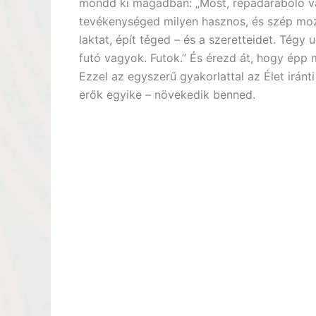
mondd ki magadban: „Most, répadaraboló v
tevékenységed milyen hasznos, és szép mozza
laktat, épít téged – és a szeretteidet. Tégy
futó vagyok. Futok.” És érezd át, hogy épp m
Ezzel az egyszerű gyakorlattal az Élet irán
erők egyike – növekedik benned.