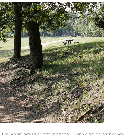
r Jim Rohn egyszer azt mondta: “Annak az öt embernek