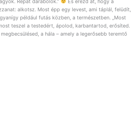
agyok. Répát darabolok.”
És érezd át, hogy a
nat: alkotsz. Most épp egy levest, ami táplál, felüdít,
 ugyanígy például futás közben, a természetben. „Most
ost teszel a testedért, ápolod, karbantartod, erősíted.
ti megbecsülésed, a hála – amely a legerősebb teremtő