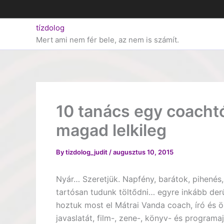
Skip
to
tízdolog
content
Mert ami nem fér bele, az nem is számít.
10 tanács egy coachtó
magad lelkileg
By
tizdolog_judit
/
augusztus 10, 2015
Nyár… Szeretjük. Napfény, barátok, pihenés,
tartósan tudunk töltődni… egyre inkább der
hoztuk most el Mátrai Vanda coach, író és ö
javaslatát, film-, zene-, könyv- és programa