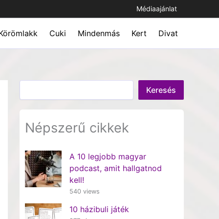
Médiaajánlat
Körömlakk
Cuki
Mindenmás
Kert
Divat
Keresés
Keresés
Népszerű cikkek
A 10 legjobb magyar
podcast, amit hallgatnod
kell!
540 views
10 házibuli játék