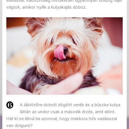
etetéssel: valószínűleg mindketten ugyanolyan boldog fejet
vágtok, amikor nyílik a kutyakajás doboz.
A lábtörlőre dobott döglött veréb és a büszke kutya
láttán az undor csak a második érzés, amit elönt.
Hát ki ne látná be azonnal, hogy mekkora hős vadásszal
van dolgunk?