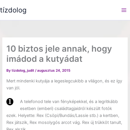
Skip
tízdolog
to
content
10 biztos jele annak, hogy
imádod a kutyádat
By
tizdolog_judit
/
augusztus 24, 2015
Mert mindenki kutyája a legeslegcukibb a világon, és ez így
van jól.
A telefonod tele van fényképekkel, és a legritkább
esetben (emberi) családtagjaidról készült fotók
ezek. Helyette: Rex (Csöpi/Bundás/Lassie stb.) a kertben,
Rex játszik, Rex mosolygós arcot vág. Rex új trükköt tanult,
Rex alszik.