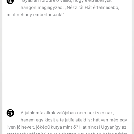
Gyakran fordul elő veled, hogy elérzékenyült
hangon megjegyzed: „Nézz rá! Hát értelmesebb,
mint néhány embertársunk!”
A jutalomfalatkák valójában nem neki szólnak,
hanem egy kicsit a te jutifalatjaid is: hát van még egy
ilyen jólnevelt, jóképű kutya mint ő? Hát nincs! Ugyanígy az