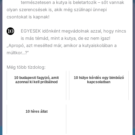
természetesen a kutya is beletartozik – sőt vannak
olyan szerencsések is, akik még szülinapi ünnepi
csontokat is kapnak!
EGYESEK időnként megvádolnak azzal, hogy nincs
is más témád, mint a kutya, de ez nem igaz!
„Apropó, azt mesélted már, amikor a kutyaiskolában a
múltkor…?”
Még több tízdolog:
10 budapesti fagyizó, amit
10 hülye kérdés egy bimbózó
azonnal ki kell próbálnod
kapcsolatban
10 híres állat