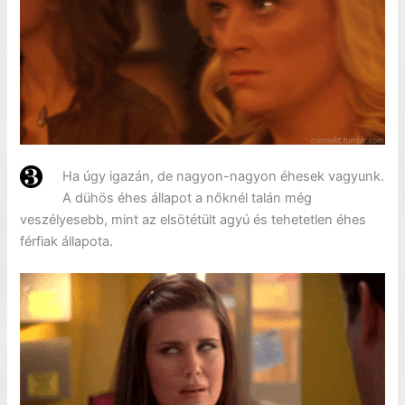
Ha úgy igazán, de nagyon-nagyon éhesek vagyunk.
A dühös éhes állapot a nőknél talán még
veszélyesebb, mint az elsötétült agyú és tehetetlen éhes
férfiak állapota.