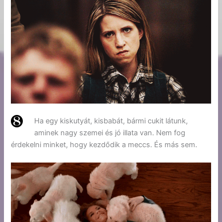
Ha egy kiskutyát, kisbabát, bármi cukit látunk,
aminek nagy szemei és jó illata van. Nem fog
érdekelni minket, hogy kezdődik a meccs. És más sem.