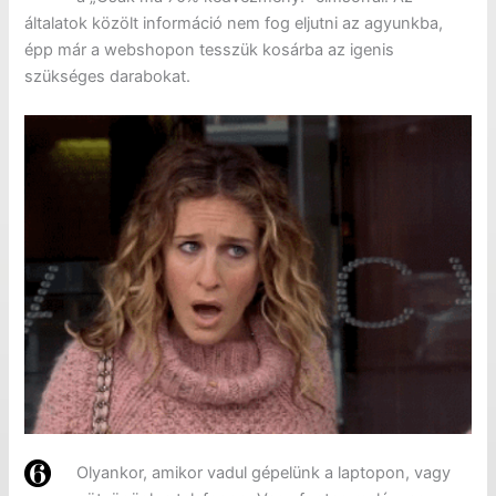
általatok közölt információ nem fog eljutni az agyunkba,
épp már a webshopon tesszük kosárba az igenis
szükséges darabokat.
Olyankor, amikor vadul gépelünk a laptopon, vagy