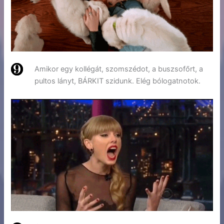
Amikor egy kollégát, szomszédot, a buszsofőrt, a
pultos lányt, BÁRKIT szidunk. Elég bólogatnotok.