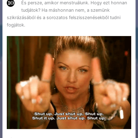
És persze, amikor menstruálunk. Hogy ezt honnan
tudjátok? Ha máshonnan nem, a szemünk
szikrázásából és a sorozatos felszisszenésekből tudni
fogjátok.