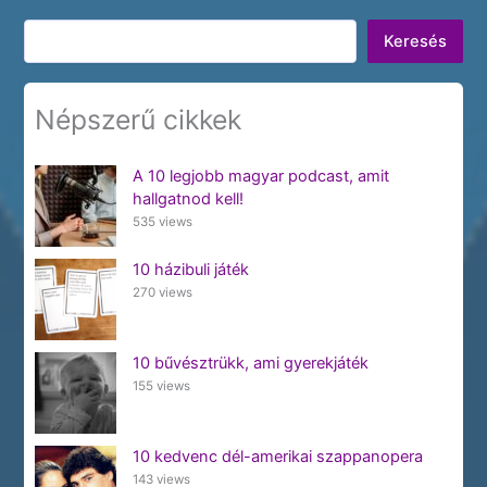
Keresés
Keresés
Népszerű cikkek
A 10 legjobb magyar podcast, amit
hallgatnod kell!
535 views
10 házibuli játék
270 views
10 bűvésztrükk, ami gyerekjáték
155 views
10 kedvenc dél-amerikai szappanopera
143 views