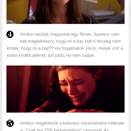
Amikor elsírjuk magunkat egy filmen. Ilyenkor nem
kell megkérdezni, hogy mi a baj. Hát ti tényleg nem
értitek, hogy mi a baj??? Ha fogalmatok sincs, melyik volt a
sírást kiváltó jelenet, azt jobb, ha nem tudjuk.
Amikor megérkezik a kedvenc ruhamárkánk hírlevele
a „Csak ma 70% kedvezmény!” címsorral. Az