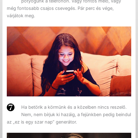
pötyögünk a telefonon. Vagy fontos meló, vagy
még fontosabb csajos csevegés. Pár perc és vége,
várjátok meg.
Ha betörik a körmünk és a közelben nincs reszelő.
Nem, nem bírjuk ki hazáig, a fejünkben pedig beindul
az „ez is egy szar nap” generátor.