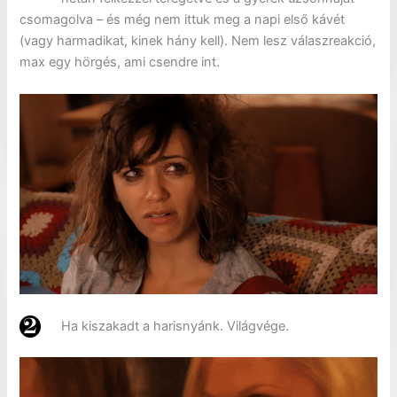
csomagolva – és még nem ittuk meg a napi első kávét
(vagy harmadikat, kinek hány kell). Nem lesz válaszreakció,
max egy hörgés, ami csendre int.
Ha kiszakadt a harisnyánk. Világvége.