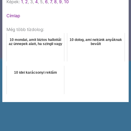
Képek:
1
,
2
, 3,
4
, 5,
6
,
7
,
8
,
9
,
10
Címlap
Még több tízdolog:
10 mondat, amit biztos hallottál
10 dolog, ami nekünk anyáknak
az ünnepek alatt, ha szingli vagy
bevált
10 idei karácsonyi reklám