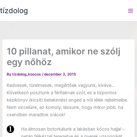
Skip
tízdolog
to
content
10 pillanat, amikor ne szólj
egy nőhöz
By
tizdolog_koocos
/
december 3, 2015
Kedvesek, türelmesek, megértőek vagyunk, kivéve…
Következő posztunk a férfiaknak szól, ez a tízpontos
kézikönyv (kicsit) betekintést enged a női lélek rejtelmeibe.
Nem viccelünk, ez komoly: lássunk, hogy mikor jobb, ha
csendben maradtok srácok!
Ha álmosan botorkálunk a lakásban kócos hajjal –
netán félkézzel teregetve és a gyerek uzsonnáját