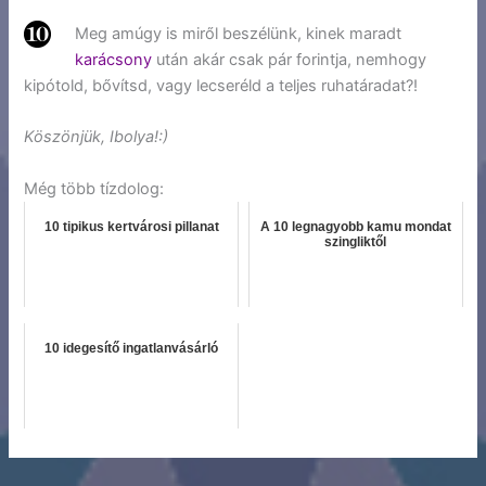
Meg amúgy is miről beszélünk, kinek maradt
karácsony
után akár csak pár forintja, nemhogy
kipótold, bővítsd, vagy lecseréld a teljes ruhatáradat?!
Köszönjük, Ibolya!:)
Még több tízdolog:
10 tipikus kertvárosi pillanat
A 10 legnagyobb kamu mondat
szingliktől
10 idegesítő ingatlanvásárló