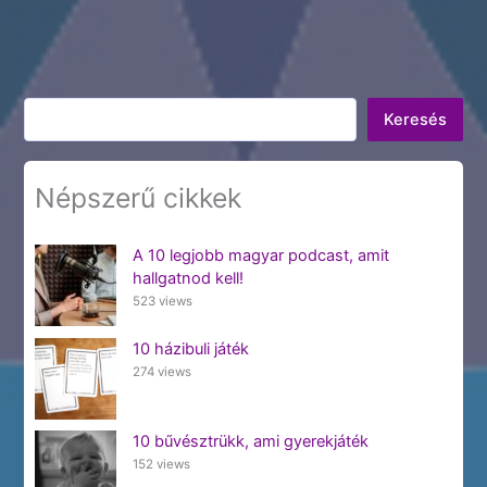
Keresés
Keresés
Népszerű cikkek
A 10 legjobb magyar podcast, amit
hallgatnod kell!
523 views
10 házibuli játék
274 views
10 bűvésztrükk, ami gyerekjáték
152 views