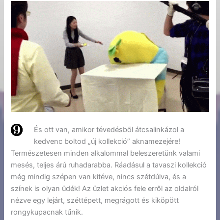
És ott van, amikor tévedésből átcsalinkázol a
kedvenc boltod „új kollekció” aknamezejére!
Természetesen minden alkalommal beleszeretünk valami
mesés, teljes árú ruhadarabba. Ráadásul a tavaszi kollekció
még mindig szépen van kitéve, nincs szétdúlva, és a
színek is olyan üdék! Az üzlet akciós fele erről az oldalról
nézve egy lejárt, széttépett, megrágott és kiköpött
rongykupacnak tűnik.