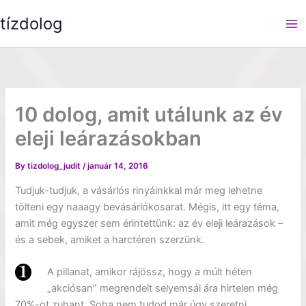
Skip
tízdolog
to
content
10 dolog, amit utálunk az év
eleji leárazásokban
By
tizdolog_judit
/
január 14, 2016
Tudjuk-tudjuk, a vásárlós rinyáinkkal már meg lehetne
tölteni egy naaagy bevásárlókosarat. Mégis, itt egy téma,
amit még egyszer sem érintettünk: az év eleji leárazások –
és a sebek, amiket a harctéren szerzünk.
A pillanat, amikor rájössz, hogy a múlt héten
„akciósan” megrendelt selyemsál ára hirtelen még
70%-ot zuhant. Soha nem tudod már úgy szeretni…