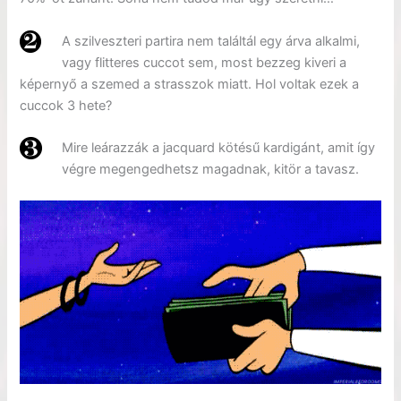
A szilveszteri partira nem találtál egy árva alkalmi,
vagy flitteres cuccot sem, most bezzeg kiveri a
képernyő a szemed a strasszok miatt. Hol voltak ezek a
cuccok 3 hete?
Mire leárazzák a jacquard kötésű kardigánt, amit így
végre megengedhetsz magadnak, kitör a tavasz.