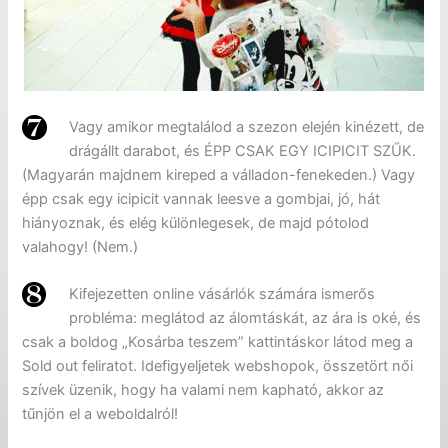
Vagy amikor megtalálod a szezon elején kinézett, de
drágállt darabot, és ÉPP CSAK EGY ICIPICIT SZŰK.
(Magyarán majdnem kireped a válladon-fenekeden.) Vagy
épp csak egy icipicit vannak leesve a gombjai, jó, hát
hiányoznak, és elég különlegesek, de majd pótolod
valahogy! (Nem.)
Kifejezetten online vásárlók számára ismerős
probléma: meglátod az álomtáskát, az ára is oké, és
csak a boldog „Kosárba teszem” kattintáskor látod meg a
Sold out feliratot. Idefigyeljetek webshopok, összetört női
szívek üzenik, hogy ha valami nem kapható, akkor az
tűnjön el a weboldalról!