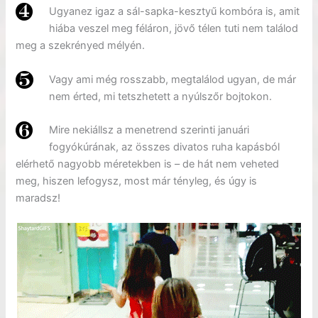
Ugyanez igaz a sál-sapka-kesztyű kombóra is, amit
hiába veszel meg féláron, jövő télen tuti nem találod
meg a szekrényed mélyén.
Vagy ami még rosszabb, megtalálod ugyan, de már
nem érted, mi tetszhetett a nyúlszőr bojtokon.
Mire nekiállsz a menetrend szerinti januári
fogyókúrának, az összes divatos ruha kapásból
elérhető nagyobb méretekben is – de hát nem veheted
meg, hiszen lefogysz, most már tényleg, és úgy is
maradsz!