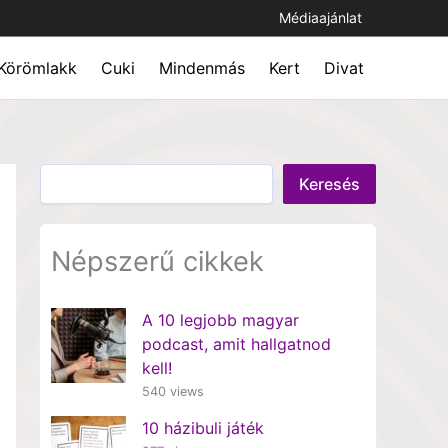
Médiaajánlat
Körömlakk
Cuki
Mindenmás
Kert
Divat
Keresés
Keresés
Népszerű cikkek
A 10 legjobb magyar
podcast, amit hallgatnod
kell!
540 views
10 házibuli játék