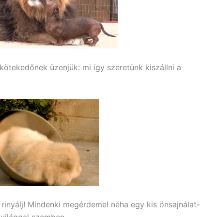
kötekedőnek üzenjük: mi így szeretünk kiszállni a
, rinyálj! Mindenki megérdemel néha egy kis önsajnálat-