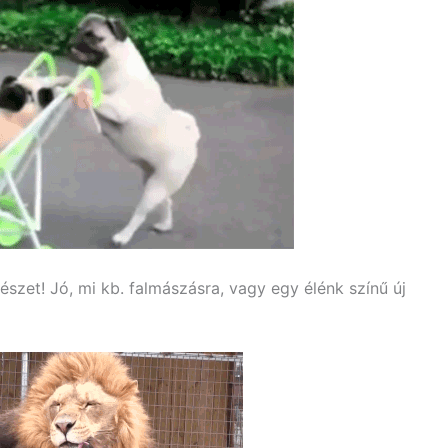
részet! Jó, mi kb. falmászásra, vagy egy élénk színű új