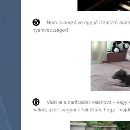
Nem is beszélve egy jó izzasztó edzé
nyamvadtságot!
Vidd el a barátaidat valahova – vagy 
hellóó, azért vagyunk felnőttek, hogy -maj