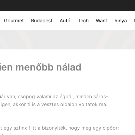
Gourmet
Budapest
Autó
Tech
Want
Rinya
rűen menőbb nálad
uár van, csöpög valami az égből, minden sáros-
igen, akkor ti is a vesztes oldalon voltatok ma.
 egy szfinx ! Itt a bizonyíték, hogy még egy cipőorr