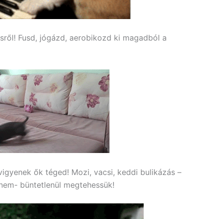
sről! Fusd, jógázd, aerobikozd ki magadból a
vigyenek ők téged! Mozi, vacsi, keddi bulikázás –
dnem- büntetlenül megtehessük!