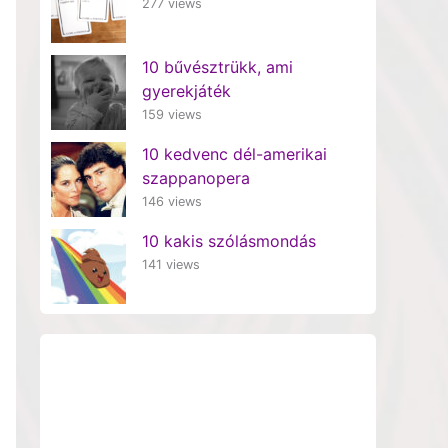
277 views
10 bűvésztrükk, ami
gyerekjáték
159 views
10 kedvenc dél-amerikai
szappanopera
146 views
10 kakis szólásmondás
141 views