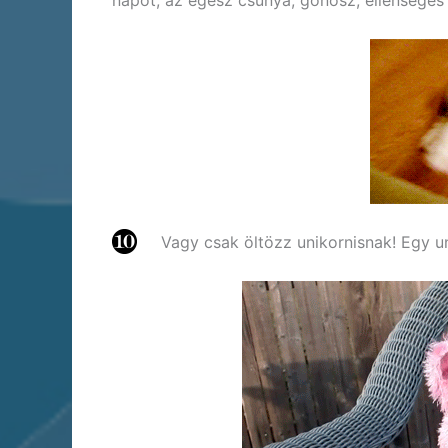
napot, az egész csúnya, gonosz, ellenséges
Vagy csak öltözz unikornisnak! Egy un