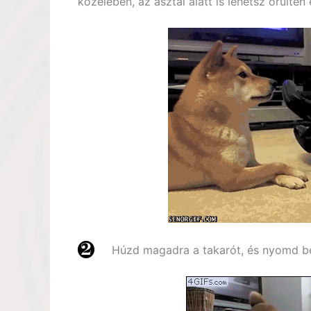
közelében, az asztal alatt is lehetsz őrülten
Húzd magadra a takarót, és nyomd b