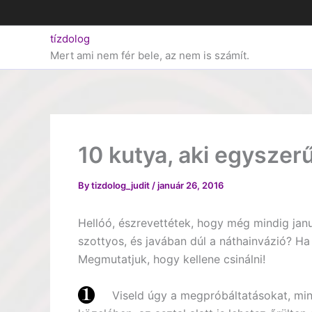
Skip
to
tízdolog
content
Mert ami nem fér bele, az nem is számít.
10 kutya, aki egysze
By
tizdolog_judit
/
január 26, 2016
Hellóó, észrevettétek, hogy még mindig jan
szottyos, és javában dúl a náthainvázió? Ha 
Megmutatjuk, hogy kellene csinálni!
Viseld úgy a megpróbáltatásokat, mint