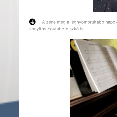
A zene még a legnyomorultabb napokon
vonyítós Youtube-diszkó is.