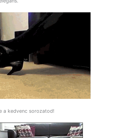
 elegáns.
e a kedvenc sorozatod!