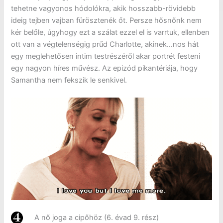
tehetne vagyonos hódolókra, akik hosszabb-rövidebb
ideig tejben vajban fürösztenék őt. Persze hősnőnk nem
kér belőle, úgyhogy ezt a szálat ezzel el is varrtuk, ellenben
ott van a végtelenségig prűd Charlotte, akinek…nos hát
egy meglehetősen intim testrészéről akar portrét festeni
egy nagyon híres művész. Az epizód pikantériája, hogy
Samantha nem fekszik le senkivel.
A nő joga a cipőhöz (6. évad 9. rész)