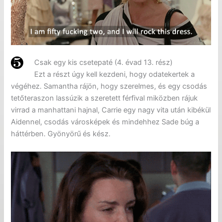
Csak egy kis csetepaté (4. évad 13. rész)
Ezt a részt úgy kell kezdeni, hogy odatekertek a
végéhez. Samantha rájön, hogy szerelmes, és egy csodás
tetőteraszon lassúzik a szeretett férfival miközben rájuk
virrad a manhattani hajnal, Carrie egy nagy vita után kibékül
Aidennel, csodás városképek és mindehhez Sade búg a
háttérben. Gyönyörű és kész.