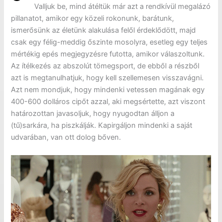
Valljuk be, mind átéltük már azt a rendkívül megalázó
pillanatot, amikor egy közeli rokonunk, barátunk,
ismerősünk az életünk alakulása felől érdeklődött, majd
csak egy félig-meddig őszinte mosolyra, esetleg egy teljes
mértékig epés megjegyzésre futotta, amikor válaszoltunk.
Az ítélkezés az abszolút tömegsport, de ebből a részből
azt is megtanulhatjuk, hogy kell szellemesen visszavágni.
Azt nem mondjuk, hogy mindenki vetessen magának egy
400-600 dolláros cipőt azzal, aki megsértette, azt viszont
határozottan javasoljuk, hogy nyugodtan álljon a
(tű)sarkára, ha piszkálják. Kapirgáljon mindenki a saját
udvarában, van ott dolog bőven.