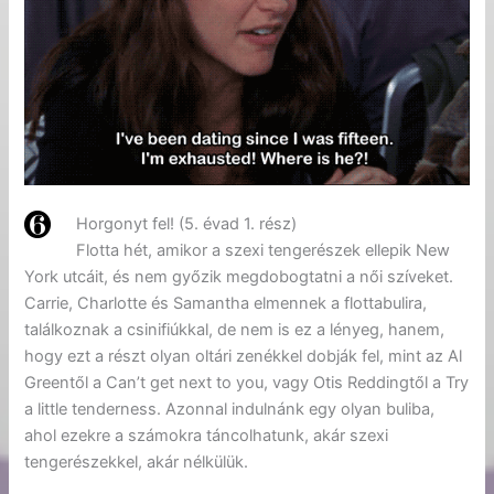
Horgonyt fel! (5. évad 1. rész)
Flotta hét, amikor a szexi tengerészek ellepik New
York utcáit, és nem győzik megdobogtatni a női szíveket.
Carrie, Charlotte és Samantha elmennek a flottabulira,
találkoznak a csinifiúkkal, de nem is ez a lényeg, hanem,
hogy ezt a részt olyan oltári zenékkel dobják fel, mint az Al
Greentől a Can’t get next to you, vagy Otis Reddingtől a Try
a little tenderness. Azonnal indulnánk egy olyan buliba,
ahol ezekre a számokra táncolhatunk, akár szexi
tengerészekkel, akár nélkülük.