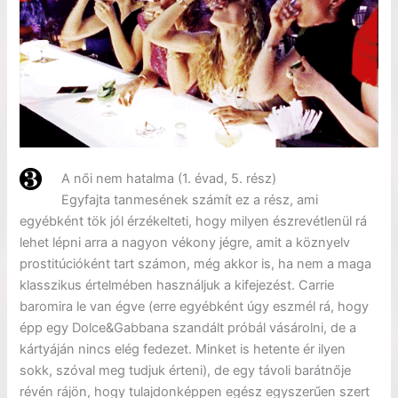
A női nem hatalma (1. évad, 5. rész)
Egyfajta tanmesének számít ez a rész, ami
egyébként tök jól érzékelteti, hogy milyen észrevétlenül rá
lehet lépni arra a nagyon vékony jégre, amit a köznyelv
prostitúcióként tart számon, még akkor is, ha nem a maga
klasszikus értelmében használjuk a kifejezést. Carrie
baromira le van égve (erre egyébként úgy eszmél rá, hogy
épp egy Dolce&Gabbana szandált próbál vásárolni, de a
kártyáján nincs elég fedezet. Minket is hetente ér ilyen
sokk, szóval meg tudjuk érteni), de egy távoli barátnője
révén rájön, hogy tulajdonképpen egész egyszerűen szert