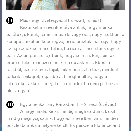
Plusz egy fővel egyedül (5. évad, 5. rész)
Kezünket a szívünkre téve állítjuk, hogy munka,
barátok, sikerek, feminizmus ide vagy oda, nagy titokban, a
kanapé sarkában kuporogva, mind éreztük már úgy, hogy
az egésznek semmi értelme, ha nem áll mellettünk egy jó
pasi. Aztán persze rájöttünk, hogy sem a siker, sem az
öröm értéke nem ezen múlik, na de akkor is. Ebből a
részből, tizen-x éves fejjel, mikor már azt hittük, mindent
tudunk a világról, legalább azt megtanultuk, hogy a
sikerünket akkor is meg kell ünnepelni, ha nem jár hozzá
plusz egy fő.
Egy amerikai lány Párizsban 1. – 2. rész (6. évad)
A nagy finálé. Kicsit mindig meghatódunk, kicsit
mindig megnyugszunk, hogy ez is rendben van, minden
puzzle darabka a helyére került. És persze a Florance and