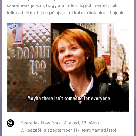
szeretnénk jelezni, hogy a minden flúgtól mentes, cuki
tetkóval ellátott, jóképű újságírókkal nekünk nincs bajunk.
Szeretlek New York (4. évad, 18. rész)
A készítők a szeptember 11-i terrortámadástól