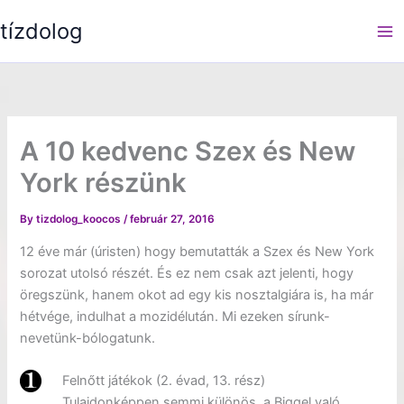
Skip
tízdolog
to
content
A 10 kedvenc Szex és New
York részünk
By
tizdolog_koocos
/
február 27, 2016
12 éve már (úristen) hogy bemutatták a Szex és New York
sorozat utolsó részét. És ez nem csak azt jelenti, hogy
öregszünk, hanem okot ad egy kis nosztalgiára is, ha már
hétvége, indulhat a mozidélután. Mi ezeken sírunk-
nevetünk-bólogatunk.
Felnőtt játékok (2. évad, 13. rész)
Tulajdonképpen semmi különös, a Biggel való