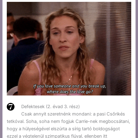
Defektesek (2. évad 3. rész)
Csak annyit szeretnénk mondani: a pasi Csőrikés
tetkóval. Soha, soha nem fogjuk Carrie-nek megbocsátani,
hogy a hülyeségével elszúrta a sírig tartó boldogságot
ezzel a végtelenül szimpatikus fiúval, ellenben itt