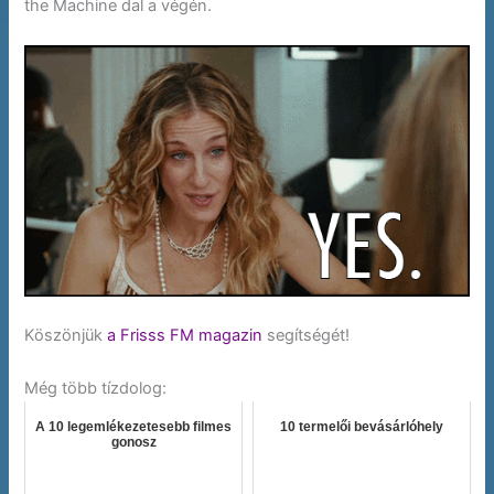
the Machine dal a végén.
Köszönjük
a Frisss FM magazin
segítségét!
Még több tízdolog:
A 10 legemlékezetesebb filmes
10 termelői bevásárlóhely
gonosz