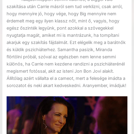
szakítása után Carrie másról sem tud verklizni, csak arról,
hogy mennyire jó, hogy vége, hogy Big mennyire nem
érdemelt meg egy ilyen klassz nőt, mint ő, vagyis, hogy
egész őszinték legyünk, pont azokkal a szövegekkel
nyugtatja magát, amiket mi is mantrázunk, ha tompítani
akarjuk egy szakítás fájdalmát. Ezt elégelik meg a barátnők
és küldik pszichiáterhez. Samantha pasizik, Miranda
flörtölni próbál, szóval az egészben nem lenne semmi
különös, ha Carrie nem kezdene randizni a pszichiáterénél
megismert fotóssal, akit az isteni Jon Bon Jovi alakít.
Állítólag azért vállalta el a cameot, mert a felesége imádta a
sorozatot és neki akart kedveskedni. Aranyember, imádjuk!