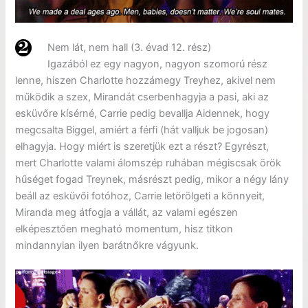
Nem lát, nem hall (3. évad 12. rész)
Igazából ez egy nagyon, nagyon szomorú rész
lenne, hiszen Charlotte hozzámegy Treyhez, akivel nem
működik a szex, Mirandát cserbenhagyja a pasi, aki az
esküvőre kísérné, Carrie pedig bevallja Aidennek, hogy
megcsalta Biggel, amiért a férfi (hát valljuk be jogosan)
elhagyja. Hogy miért is szeretjük ezt a részt? Egyrészt,
mert Charlotte valami álomszép ruhában mégiscsak örök
hűséget fogad Treynek, másrészt pedig, mikor a négy lány
beáll az esküvői fotóhoz, Carrie letörölgeti a könnyeit,
Miranda meg átfogja a vállát, az valami egészen
elképesztően megható momentum, hisz titkon
mindannyian ilyen barátnőkre vágyunk.