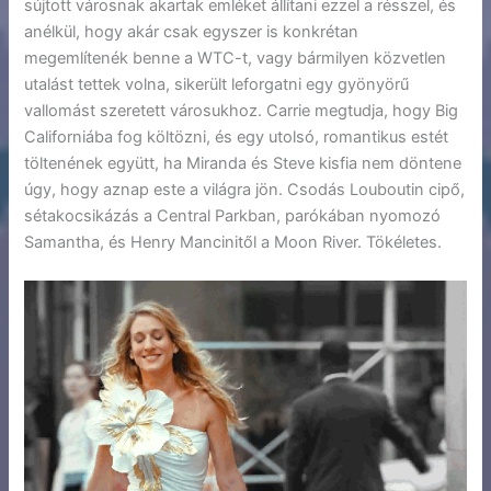
sújtott városnak akartak emléket állítani ezzel a résszel, és
anélkül, hogy akár csak egyszer is konkrétan
megemlítenék benne a WTC-t, vagy bármilyen közvetlen
utalást tettek volna, sikerült leforgatni egy gyönyörű
vallomást szeretett városukhoz. Carrie megtudja, hogy Big
Californiába fog költözni, és egy utolsó, romantikus estét
töltenének együtt, ha Miranda és Steve kisfia nem döntene
úgy, hogy aznap este a világra jön. Csodás Louboutin cipő,
sétakocsikázás a Central Parkban, parókában nyomozó
Samantha, és Henry Mancinitől a Moon River. Tökéletes.