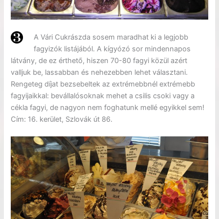
A Vári Cukrászda sosem maradhat ki a legjobb
fagyizók listájából. A kígyózó sor mindennapos
látvány, de ez érthető, hiszen 70-80 fagyi közül azért
valljuk be, lassabban és nehezebben lehet választani.
Rengeteg díjat bezsebeltek az extrémebbnél extrémebb
fagyijaikkal: bevállalósoknak mehet a csilis csoki vagy a
cékla fagyi, de nagyon nem foghatunk mellé egyikkel sem!
Cím: 16. kerület, Szlovák út 86.