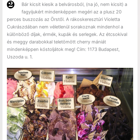
Bár kicsit kiesik a belvárosból, (na jó, nem kicsit) a
fagyijukért mindenképpen megéri az a plusz 20
perces buszozás az Örstől. A rákoskeresztúri Violetta
Cukrászdában nem véletlenül sorakoznak mindenhol a
különböző díjak, érmék, kupák és serlegek. Az étcsokival
és meggy darabokkal teletömött cherry mániát
mindenképpen kóstoljátok meg! Cím: 1173 Budapest,
Uszoda u. 1.