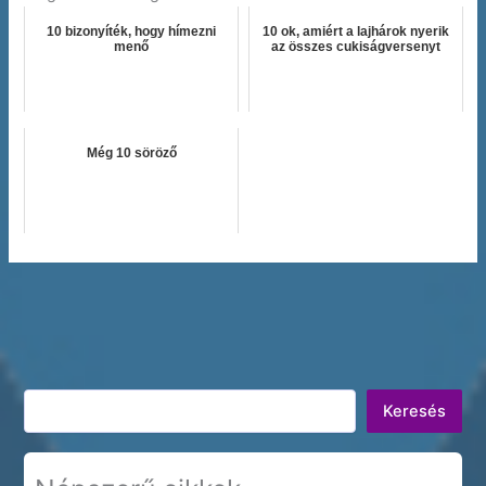
10 bizonyíték, hogy hímezni
10 ok, amiért a lajhárok nyerik
menő
az összes cukiságversenyt
Még 10 söröző
Keresés
Keresés