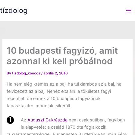
Skip
tízdolog
to
content
10 budapesti fagyizó, amit
azonnal ki kell próbálnod
By
tizdolog_koocos
/
április 2, 2016
Ha nem elég krémes az a baj, ha túl darabos az a baj, ha
felvizezett az a baj. Nehéz eltalálni a tökéletes fagyi
receptjét, de ennek a 10 budapesti fagyizónak
tapasztalatról mondjuk, sikerült.
Az
Auguszt Cukrászda
nem csak sütiben, fagyiban
is alapvetés: a család 1870 óta foglalkozik
cukrászmesterséggel, Budapesten 3 üzletük van, mi a Fény