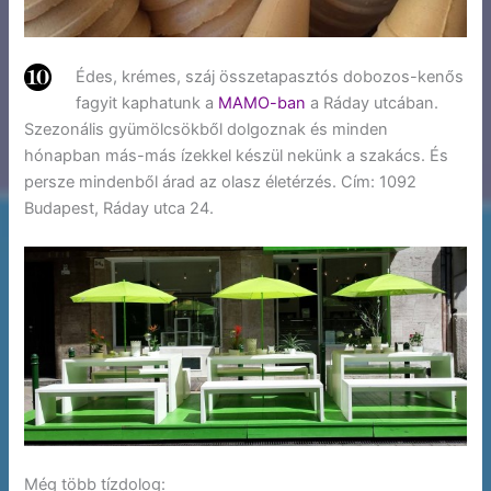
Édes, krémes, száj összetapasztós dobozos-kenős
fagyit kaphatunk a
MAMO-ban
a Ráday utcában.
Szezonális gyümölcsökből dolgoznak és minden
hónapban más-más ízekkel készül nekünk a szakács. És
persze mindenből árad az olasz életérzés. Cím: 1092
Budapest, Ráday utca 24.
Még több tízdolog: