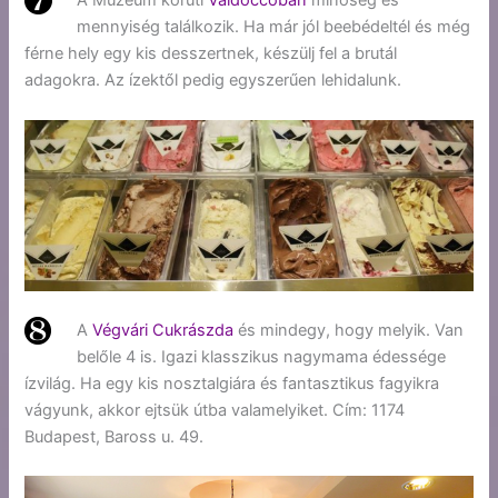
A Múzeum körúti
Valdoccoban
minőség és
mennyiség találkozik. Ha már jól beebédeltél és még
férne hely egy kis desszertnek, készülj fel a brutál
adagokra. Az ízektől pedig egyszerűen lehidalunk.
A
Végvári Cukrászda
és mindegy, hogy melyik. Van
belőle 4 is. Igazi klasszikus nagymama édessége
ízvilág. Ha egy kis nosztalgiára és fantasztikus fagyikra
vágyunk, akkor ejtsük útba valamelyiket. Cím: 1174
Budapest, Baross u. 49.