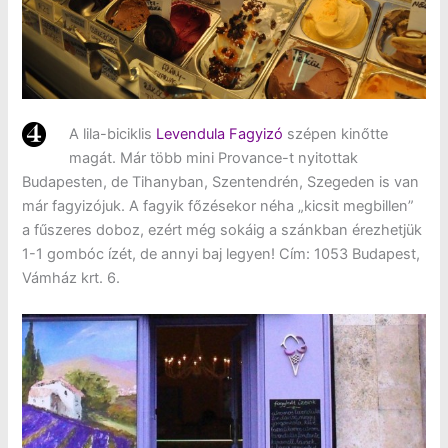
A lila-biciklis
Levendula Fagyizó
szépen kinőtte
magát. Már több mini Provance-t nyitottak
Budapesten, de Tihanyban, Szentendrén, Szegeden is van
már fagyizójuk. A fagyik főzésekor néha „kicsit megbillen”
a fűszeres doboz, ezért még sokáig a szánkban érezhetjük
1-1 gombóc ízét, de annyi baj legyen! Cím: 1053 Budapest,
Vámház krt. 6.