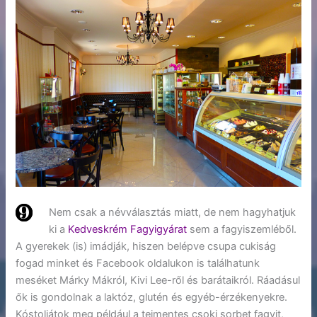
Nem csak a névválasztás miatt, de nem hagyhatjuk
ki a
Kedveskrém Fagyigyárat
sem a fagyiszemléből.
A gyerekek (is) imádják, hiszen belépve csupa cukiság
fogad minket és Facebook oldalukon is találhatunk
meséket Márky Mákról, Kivi Lee-ről és barátaikról. Ráadásul
ők is gondolnak a laktóz, glutén és egyéb-érzékenyekre.
Kóstoljátok meg például a tejmentes csoki sorbet fagyit,