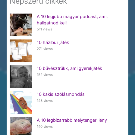
Népszerű cikkek
A 10 legjobb magyar podcast, amit
hallgatnod kell!
511 views
10 házibuli játék
271 views
10 bűvésztrükk, ami gyerekjáték
152 views
10 kakis szólásmondás
143 views
A 10 legbizarrabb mélytengeri lény
140 views