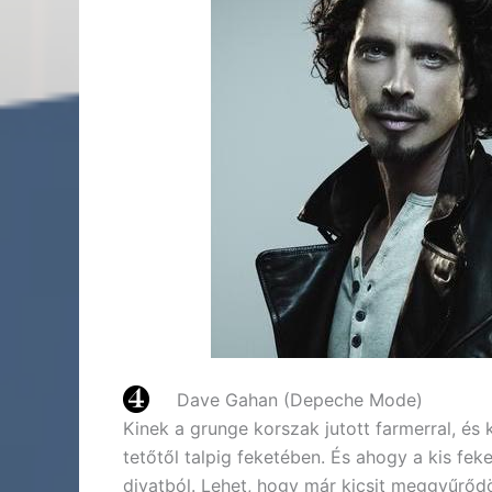
Dave Gahan (Depeche Mode)
Kinek a grunge korszak jutott farmerral, és
tetőtől talpig feketében. És ahogy a kis fe
divatból. Lehet, hogy már kicsit meggyűrődö