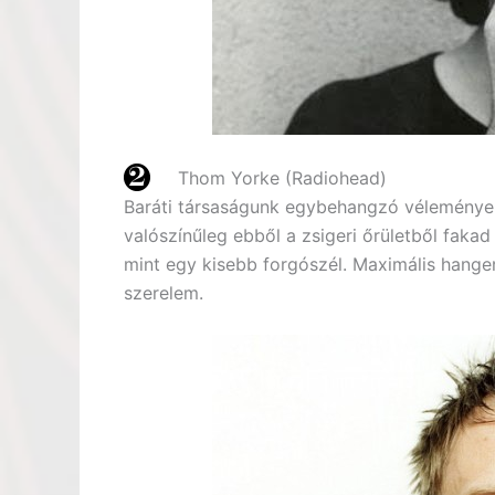
Thom Yorke (Radiohead)
Baráti társaságunk egybehangzó véleménye s
valószínűleg ebből a zsigeri őrületből fakad 
mint egy kisebb forgószél. Maximális hange
szerelem.