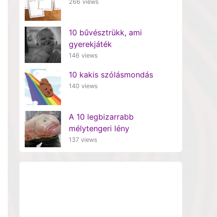
266 views
10 bűvésztrükk, ami
gyerekjáték
146 views
10 kakis szólásmondás
140 views
A 10 legbizarrabb
mélytengeri lény
137 views