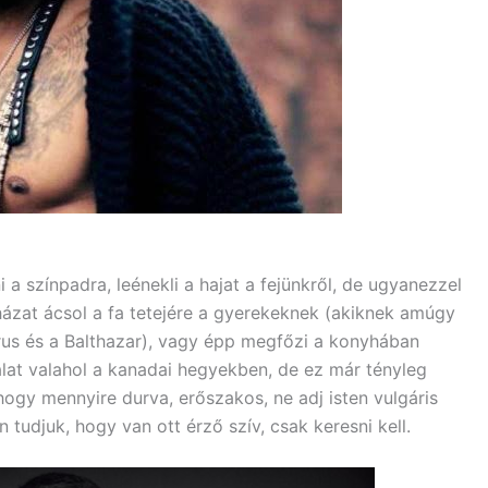
 a színpadra, leénekli a hajat a fejünkről, de ugyanezzel
y házat ácsol a fa tetejére a gyerekeknek (akiknek amúgy
rus és a Balthazar), vagy épp megfőzi a konyhában
alat valahol a kanadai hegyekben, de ez már tényleg
hogy mennyire durva, erőszakos, ne adj isten vulgáris
 tudjuk, hogy van ott érző szív, csak keresni kell.