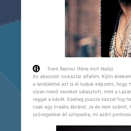
Trent Reznor (Nine Inch Nails)
Az abszolút rocksztár alfahím. Kijön énekelni
a lendülettel azt is el tudjuk képzelni, hog
olyan menő neveket választott, mint a Laza
reggel a kávét. Esetleg puszta kézzel fog h
csak egy irreális ábránd. Ja és nem számít, 
szövegekkel áll színpadra, mi azért pontosan