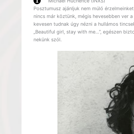
Michael Huchence (INXS)
Posztumusz ajánljuk nem múló érzelmeinket
nincs már köztünk, mégis hevesebben ver a s
kevesen tudnak úgy nézni a hullámos tincsek
„Beautiful girl, stay with me…”, egészen bi
nekünk szól.