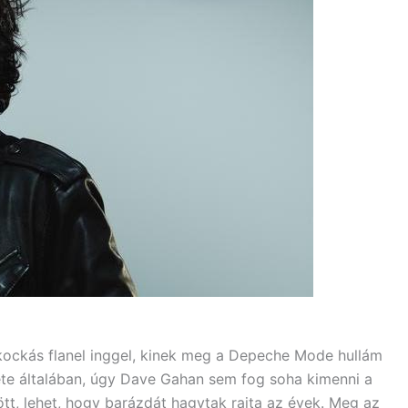
 kockás flanel inggel, kinek meg a Depeche Mode hullám
kete általában, úgy Dave Gahan sem fog soha kimenni a
tt, lehet, hogy barázdát hagytak rajta az évek. Meg az