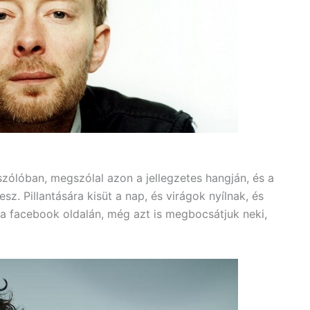
zólóban, megszólal azon a jellegzetes hangján, és a
esz. Pillantására kisüt a nap, és virágok nyílnak, és
 a facebook oldalán, még azt is megbocsátjuk neki,