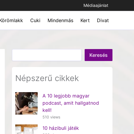
Médiaajánlat
Körömlakk
Cuki
Mindenmás
Kert
Divat
Keresés
Keresés
Népszerű cikkek
A 10 legjobb magyar
podcast, amit hallgatnod
kell!
510 views
10 házibuli játék