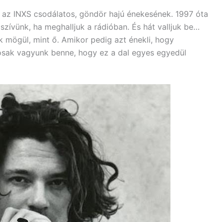
 az INXS csodálatos, göndör hajú énekesének. 1997 óta
zívünk, ha meghalljuk a rádióban. És hát valljuk be…
 mögül, mint ő. Amikor pedig azt énekli, hogy
ztosak vagyunk benne, hogy ez a dal egyes egyedül