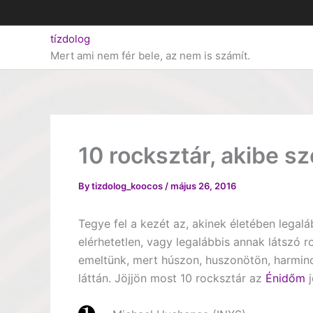
Skip
to
tízdolog
content
Mert ami nem fér bele, az nem is számít.
10 rocksztár, akibe 
By
tizdolog_koocos
/
május 26, 2016
Tegye fel a kezét az, akinek életében legal
elérhetetlen, vagy legalábbis annak látszó r
emeltünk, mert húszon, huszonötön, harminc
láttán. Jöjjön most 10 rocksztár az
Énidőm
j