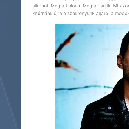
alkohol. Meg a kokain. Meg a partik. Mi azo
kitúrnánk újra a szekrényünk aljáról a mode-