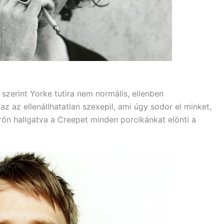
zerint Yorke tutira nem normális, ellenben
az az ellenállhatatlan szexepil, ami úgy sodor el minket,
rőn hallgatva a Creepet minden porcikánkat elönti a