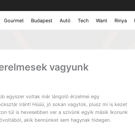
Gourmet
Budapest
Autó
Tech
Want
Rinya
szerelmesek vagyunk
ább egyszer voltak már lángoló érzelmei egy
ocksztár iránt! Húúú, jó sokan vagytok, plusz mi is kezet
on túl is hevesebben ver a szívünk egyik másik ikonunk
óvoltából, akik bennünket sem hagynak hidegen.