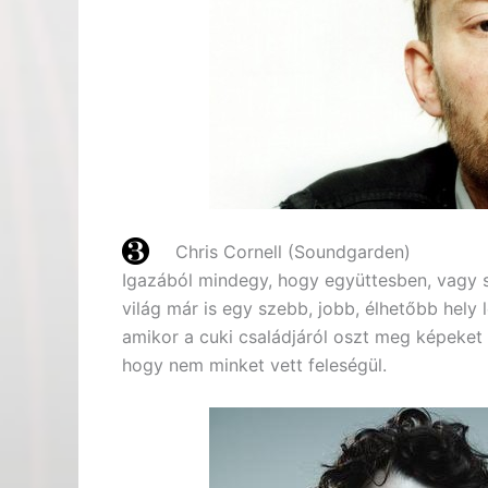
Chris Cornell (Soundgarden)
Igazából mindegy, hogy együttesben, vagy s
világ már is egy szebb, jobb, élhetőbb hely l
amikor a cuki családjáról oszt meg képeket
hogy nem minket vett feleségül.