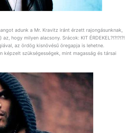
hangot adunk a Mr. Kravitz iránt érzett rajongásunknak,
) az, hogy milyen alacsony. Srácok: KIT ÉRDEKEL?!?!?!?!
rgiával, az ördög kisnövésű öregapja is lehetne.
lyen képzelt szükségességek, mint magasság és társai