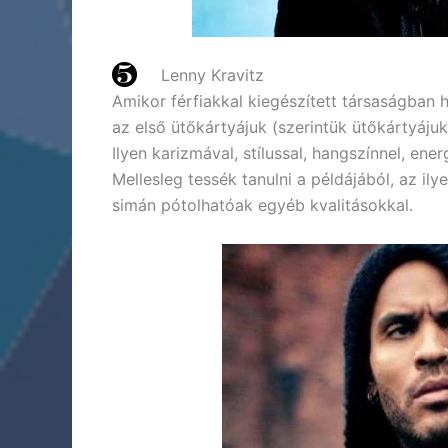
Lenny Kravitz
Amikor férfiakkal kiegészített társaságban 
az első ütőkártyájuk (szerintük ütőkártyájuk
Ilyen karizmával, stílussal, hangszínnel, ene
Mellesleg tessék tanulni a példájából, az i
simán pótolhatóak egyéb kvalitásokkal.