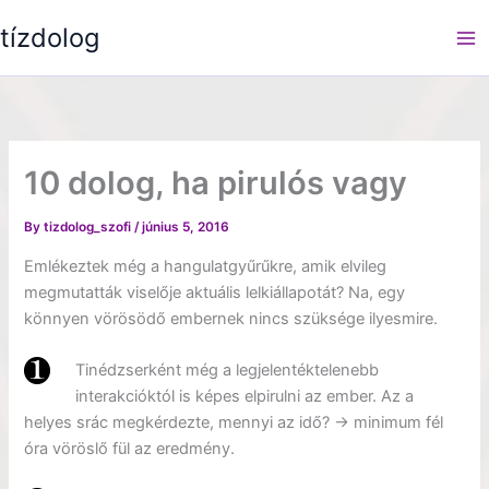
Skip
tízdolog
to
content
10 dolog, ha pirulós vagy
By
tizdolog_szofi
/
június 5, 2016
Emlékeztek még a hangulatgyűrűkre, amik elvileg
megmutatták viselője aktuális lelkiállapotát? Na, egy
könnyen vörösödő embernek nincs szüksége ilyesmire.
Tinédzserként még a legjelentéktelenebb
interakcióktól is képes elpirulni az ember. Az a
helyes srác megkérdezte, mennyi az idő? -> minimum fél
óra vöröslő fül az eredmény.