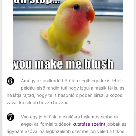
Amúgy az árulkodó bőröd a segítségedre is lehet:
például első randin tuti hogy izgul a másik fél is, és
ha látja rajtad, hogy te is hasonló cipőben jársz, a közös
zavar közelebb hozza hozzád.
Van egy jó hírünk: a pirulásra hajlamos emberek
angol
kaliforniai tudósok
kutatása szerint
jobbak az
ágyban! Szóval ha legközelebb szembe jön veled a titkos