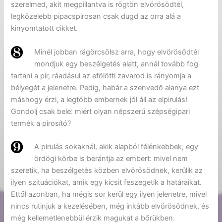
szerelmed, akit megpillantva is rögtön elvörösödtél,
legközelebb pipacspirosan csak dugd az orra alá a
kinyomtatott cikket.
Minél jobban rágörcsölsz arra, hogy elvörösödtél
mondjuk egy beszélgetés alatt, annál tovább fog
tartani a pír, ráadásul az efölötti zavarod is rányomja a
bélyegét a jelenetre. Pedig, habár a szenvedő alanya ezt
máshogy érzi, a legtöbb embernek jól áll az elpirulás!
Gondolj csak bele: miért olyan népszerű szépségipari
termék a pirosító?
A pirulás sokaknál, akik alapból félénkebbek, egy
ördögi körbe is berántja az embert: mivel nem
szeretik, ha beszélgetés közben elvörösödnek, kerülik az
ilyen szituációkat, amik egy kicsit feszegetik a határaikat.
Ettől azonban, ha mégis sor kerül egy ilyen jelenetre, mivel
nincs rutinjuk a kezelésében, még inkább elvörösödnek, és
még kellemetlenebbül érzik magukat a bőrükben.