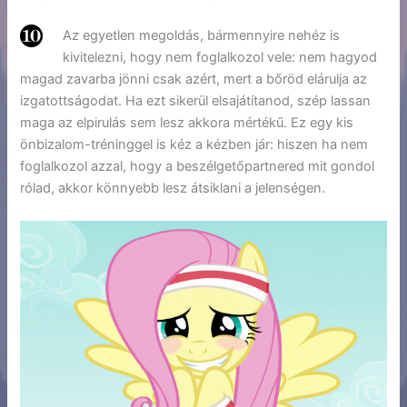
Az egyetlen megoldás, bármennyire nehéz is
kivitelezni, hogy nem foglalkozol vele: nem hagyod
magad zavarba jönni csak azért, mert a bőröd elárulja az
izgatottságodat. Ha ezt sikerül elsajátítanod, szép lassan
maga az elpirulás sem lesz akkora mértékű. Ez egy kis
önbizalom-tréninggel is kéz a kézben jár: hiszen ha nem
foglalkozol azzal, hogy a beszélgetőpartnered mit gondol
rólad, akkor könnyebb lesz átsiklani a jelenségen.