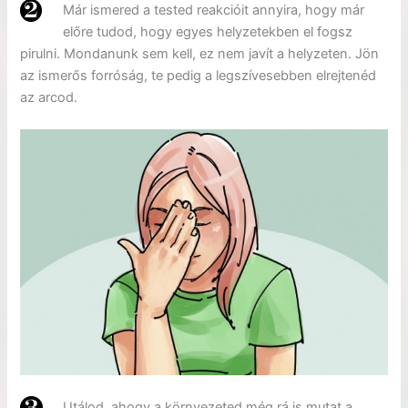
Már ismered a tested reakcióit annyira, hogy már
előre tudod, hogy egyes helyzetekben el fogsz
pirulni. Mondanunk sem kell, ez nem javít a helyzeten. Jön
az ismerős forróság, te pedig a legszívesebben elrejtenéd
az arcod.
Utálod, ahogy a környezeted még rá is mutat a