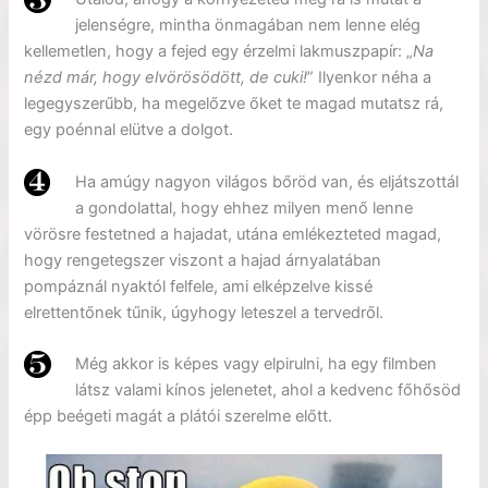
jelenségre, mintha önmagában nem lenne elég
kellemetlen, hogy a fejed egy érzelmi lakmuszpapír: „
Na
nézd már, hogy elvörösödött, de cuki!
” Ilyenkor néha a
legegyszerűbb, ha megelőzve őket te magad mutatsz rá,
egy poénnal elütve a dolgot.
Ha amúgy nagyon világos bőröd van, és eljátszottál
a gondolattal, hogy ehhez milyen menő lenne
vörösre festetned a hajadat, utána emlékezteted magad,
hogy rengetegszer viszont a hajad árnyalatában
pompáznál nyaktól felfele, ami elképzelve kissé
elrettentőnek tűnik, úgyhogy leteszel a tervedről.
Még akkor is képes vagy elpirulni, ha egy filmben
látsz valami kínos jelenetet, ahol a kedvenc főhősöd
épp beégeti magát a plátói szerelme előtt.