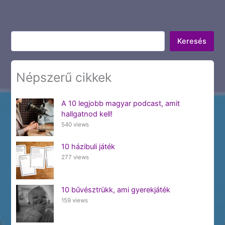
Keresés
Keresés
Népszerű cikkek
A 10 legjobb magyar podcast, amit
hallgatnod kell!
540 views
10 házibuli játék
277 views
10 bűvésztrükk, ami gyerekjáték
159 views