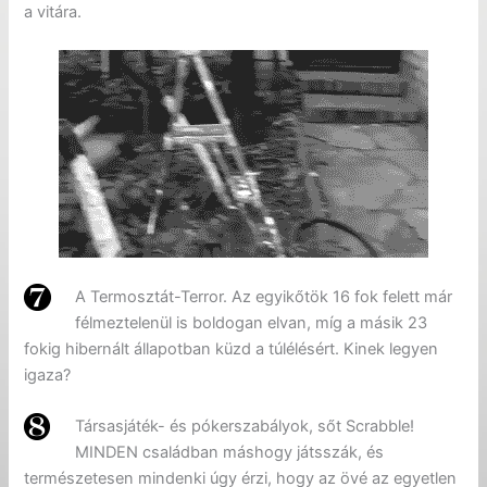
a vitára.
A Termosztát-Terror. Az egyikőtök 16 fok felett már
félmeztelenül is boldogan elvan, míg a másik 23
fokig hibernált állapotban küzd a túlélésért. Kinek legyen
igaza?
Társasjáték- és pókerszabályok, sőt Scrabble!
MINDEN családban máshogy játsszák, és
természetesen mindenki úgy érzi, hogy az övé az egyetlen