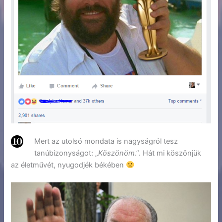
Mert az utolsó mondata is nagyságról tesz
tanúbizonyságot: „
Köszönöm
.”. Hát mi köszönjük
az életművét, nyugodjék békében