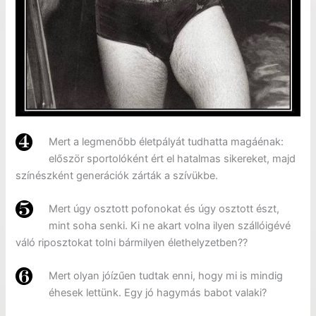
Mert a legmenőbb életpályát tudhatta magáénak:
először sportolóként ért el hatalmas sikereket, majd
színészként generációk zárták a szívükbe.
Mert úgy osztott pofonokat és úgy osztott észt,
mint soha senki. Ki ne akart volna ilyen szállóigévé
váló riposztokat tolni bármilyen élethelyzetben??
Mert olyan jóízűen tudtak enni, hogy mi is mindig
éhesek lettünk. Egy jó hagymás babot valaki?