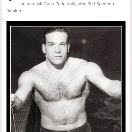
bemutatjuk Carlo Pedersolit, alias Bud Spencert
fiatalon: