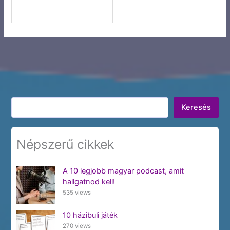
Keresés
Keresés
Népszerű cikkek
A 10 legjobb magyar podcast, amit
hallgatnod kell!
535 views
10 házibuli játék
270 views