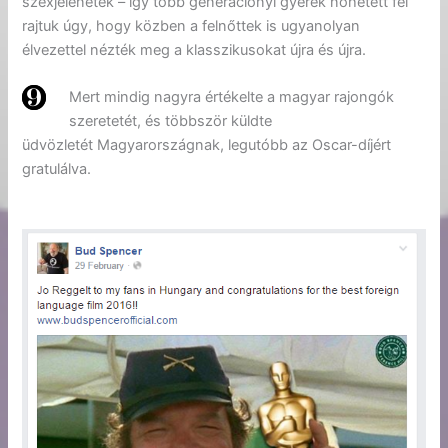
szexjelenetek – így több generációnyi gyerek nőhetett fel
rajtuk úgy, hogy közben a felnőttek is ugyanolyan
élvezettel nézték meg a klasszikusokat újra és újra.
Mert mindig nagyra értékelte a magyar rajongók
szeretetét, és többször küldte
üdvözletét Magyarországnak, legutóbb az Oscar-díjért
gratulálva.