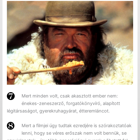
Mert minden volt, csak akasztott ember nem:
énekes-zeneszerző, forgatókönyvíró, alapított
légitársaságot, gyerekruhagyárat, étteremláncot.
Mert a filmjei úgy tudtak ezredjére is szórakoztatóak
lenni, hogy se véres erőszak nem volt bennük, se