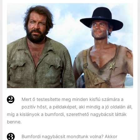
Mert ő testesítette meg minden kisfiú számára a
pozitív hőst, a példaképet, aki mindig a jó oldalán áll,
míg a kislányok a bumfordi, szerethető nagybácsit látták
benne.
Bumfordi nagybácsit mondtunk volna? Akkor