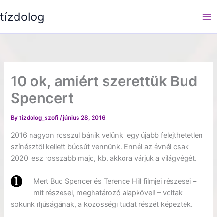
Skip
tízdolog
to
content
10 ok, amiért szerettük Bud
Spencert
By
tizdolog_szofi
/
június 28, 2016
2016 nagyon rosszul bánik velünk: egy újabb felejthetetlen
színésztől kellett búcsút vennünk. Ennél az évnél csak
2020 lesz rosszabb majd, kb. akkora várjuk a világvégét.
Mert Bud Spencer és Terence Hill filmjei részesei –
mit részesei, meghatározó alapkövei! – voltak
sokunk ifjúságának, a közösségi tudat részét képezték.