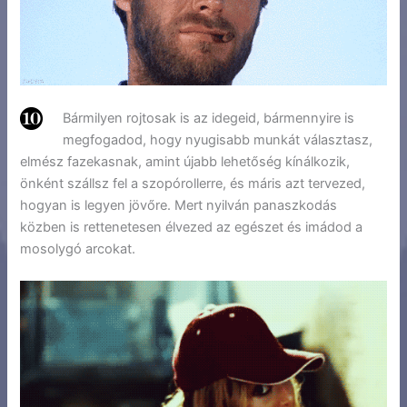
Bármilyen rojtosak is az idegeid, bármennyire is
megfogadod, hogy nyugisabb munkát választasz,
elmész fazekasnak, amint újabb lehetőség kínálkozik,
önként szállsz fel a szopórollerre, és máris azt tervezed,
hogyan is legyen jövőre. Mert nyilván panaszkodás
közben is rettenetesen élvezed az egészet és imádod a
mosolygó arcokat.