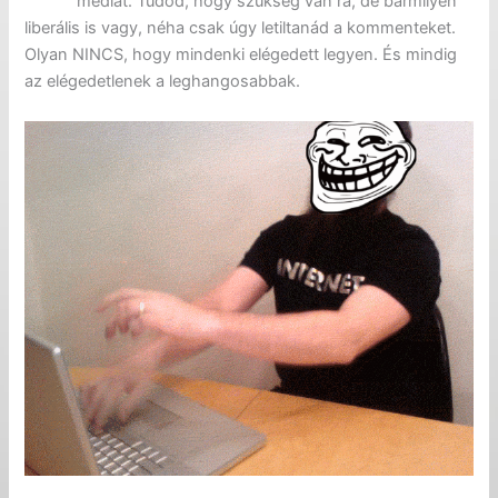
mediát. Tudod, hogy szükség van rá, de bármilyen
liberális is vagy, néha csak úgy letiltanád a kommenteket.
Olyan NINCS, hogy mindenki elégedett legyen. És mindig
az elégedetlenek a leghangosabbak.