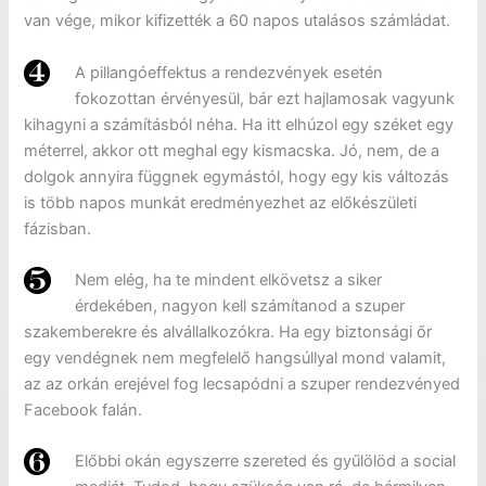
van vége, mikor kifizették a 60 napos utalásos számládat.
A pillangóeffektus a rendezvények esetén
fokozottan érvényesül, bár ezt hajlamosak vagyunk
kihagyni a számításból néha. Ha itt elhúzol egy széket egy
méterrel, akkor ott meghal egy kismacska. Jó, nem, de a
dolgok annyira függnek egymástól, hogy egy kis változás
is több napos munkát eredményezhet az előkészületi
fázisban.
Nem elég, ha te mindent elkövetsz a siker
érdekében, nagyon kell számítanod a szuper
szakemberekre és alvállalkozókra. Ha egy biztonsági őr
egy vendégnek nem megfelelő hangsúllyal mond valamit,
az az orkán erejével fog lecsapódni a szuper rendezvényed
Facebook falán.
Előbbi okán egyszerre szereted és gyűlölöd a social