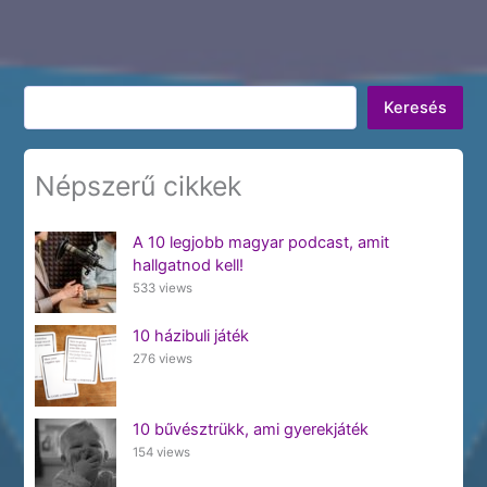
Keresés
Keresés
Népszerű cikkek
A 10 legjobb magyar podcast, amit
hallgatnod kell!
533 views
10 házibuli játék
276 views
10 bűvésztrükk, ami gyerekjáték
154 views