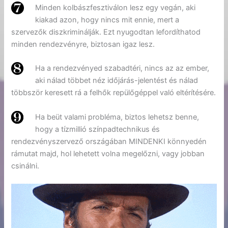
Minden kolbászfesztiválon lesz egy vegán, aki
kiakad azon, hogy nincs mit ennie, mert a
szervezők diszkriminálják. Ezt nyugodtan lefordíthatod
minden rendezvényre, biztosan igaz lesz.
Ha a rendezvényed szabadtéri, nincs az az ember,
aki nálad többet néz időjárás-jelentést és nálad
többször keresett rá a felhők repülőgéppel való eltérítésére.
Ha beüt valami probléma, biztos lehetsz benne,
hogy a tízmillió színpadtechnikus és
rendezvényszervező országában MINDENKI könnyedén
rámutat majd, hol lehetett volna megelőzni, vagy jobban
csinálni.