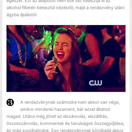
egészet. Ezt az állapotot nem sok idő választja el az
alkohol filterén keresztül nézésről, majd a rendezvény utáni
ágyba ájulástól.
A rendezvénynek számodra nem akkor van vége,
amikor mindenki hazament, bár ezzel áltatod
magad. Utána még jöhet az elszámolás, elszállítás,
összeszámolás, kommentek és tanulságok összegyűjtése,
és még sorolhatnánk. Egy rendezvénynek körülbelül akkor