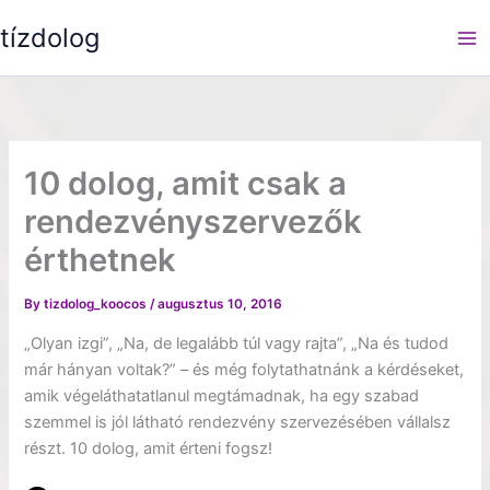
Skip
tízdolog
to
content
10 dolog, amit csak a
rendezvényszervezők
érthetnek
By
tizdolog_koocos
/
augusztus 10, 2016
„Olyan izgi”, „Na, de legalább túl vagy rajta”, „Na és tudod
már hányan voltak?” – és még folytathatnánk a kérdéseket,
amik végeláthatatlanul megtámadnak, ha egy szabad
szemmel is jól látható rendezvény szervezésében vállalsz
részt. 10 dolog, amit érteni fogsz!