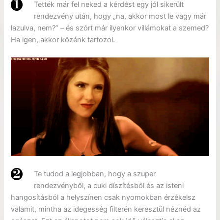
Tették már fel neked a kérdést egy jól sikerült
rendezvény után, hogy „na, akkor most le vagy már
lazulva, nem?” – és szórt már ilyenkor villámokat a szemed?
Ha igen, akkor közénk tartozol.
Te tudod a legjobban, hogy a szuper
rendezvényből, a cuki díszítésből és az isteni
hangosításból a helyszínen csak nyomokban érzékelsz
valamit, mintha az idegesség filterén keresztül néznéd az