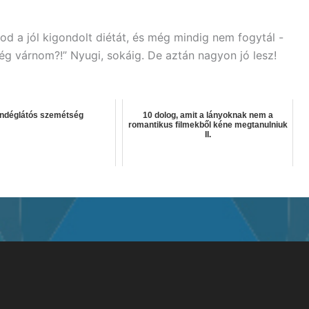
d a jól kigondolt diétát, és még mindig nem fogytál -
g várnom?!” Nyugi, sokáig. De aztán nagyon jó lesz!
ndéglátós szemétség
10 dolog, amit a lányoknak nem a
romantikus filmekből kéne megtanulniuk
II.