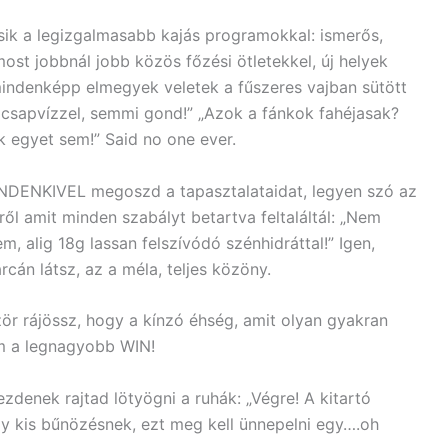
ik a legizgalmasabb kajás programokkal: ismerős,
ost jobbnál jobb közös főzési ötletekkel, új helyek
 mindenképp elmegyek veletek a fűszeres vajban sütött
 csapvízzel, semmi gond!” „Azok a fánkok fahéjasak?
egyet sem!” Said no one ever.
MINDENKIVEL megoszd a tapasztalataidat, legyen szó az
ről amit minden szabályt betartva feltaláltál: „Nem
m, alig 18g lassan felszívódó szénhidráttal!” Igen,
rcán látsz, az a méla, teljes közöny.
zör rájössz, hogy a kínzó éhség, amit olyan gyakran
em a legnagyobb WIN!
ezdenek rajtad lötyögni a ruhák: „Végre! A kitartó
y kis bűnözésnek, ezt meg kell ünnepelni egy….oh