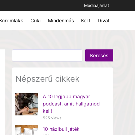
Médiaajánlat
Körömlakk
Cuki
Mindenmás
Kert
Divat
Keresés
Keresés
Népszerű cikkek
A 10 legjobb magyar
podcast, amit hallgatnod
kell!
525 views
10 házibuli játék