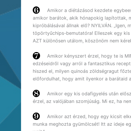
Amikor a diétázásod kezdete egybees
amikor barátok, akik hónapokig lapítottak, m
kipróbálásával állnak elő? NYILVÁN. „Igen,
töpörtyűchips-bemutatóra! Elleszek egy kis
AZT különösen utálom, köszönöm nem kérek 
Amikor kényszert érzel, hogy te is 
edzéseidről vagy arról a fantasztikus recept
hiszed el, milyen quinoás zöldségragut főzte
előfordulhat, hogy amit ilyenkor a barátaid a
Amikor egy kis odafigyelés után elős
érzel, az valójában szomjúság. Mi ez, ha n
Amikor azt érzed, hogy egy kicsit elk
munka meghozta gyümölcsét! Itt az ideje eg