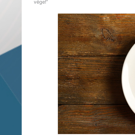
vége!”