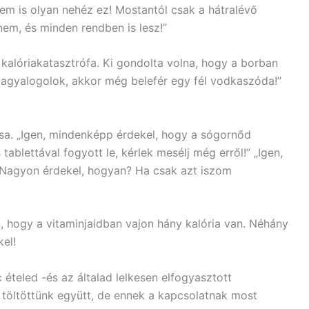
nem is olyan nehéz ez! Mostantól csak a hátralévő
nem, és minden rendben is lesz!”
kalóriakatasztrófa. Ki gondolta volna, hogy a borban
azagyalogolok, akkor még belefér egy fél vodkaszóda!”
sa. „Igen, mindenképp érdekel, hogy a sógornőd
ablettával fogyott le, kérlek mesélj még erről!” „Igen,
? Nagyon érdekel, hogyan? Ha csak azt iszom
 hogy a vitaminjaidban vajon hány kalória van. Néhány
kel!
ételed -és az általad lelkesen elfogyasztott
 töltöttünk együtt, de ennek a kapcsolatnak most