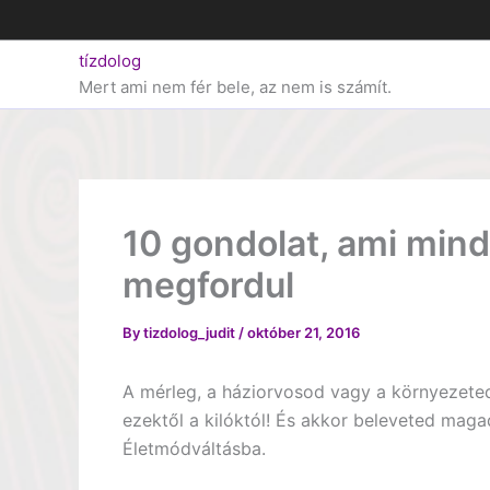
Skip
to
tízdolog
content
Mert ami nem fér bele, az nem is számít.
10 gondolat, ami mind
megfordul
By
tizdolog_judit
/
október 21, 2016
A mérleg, a háziorvosod vagy a környezeted 
ezektől a kilóktól! És akkor beleveted mag
Életmódváltásba.