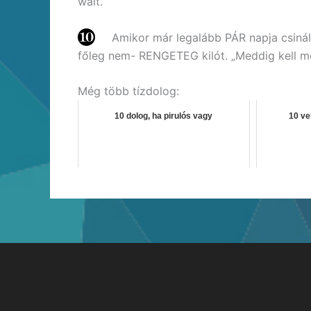
wait.”
Amikor már legalább PÁR napja csinálo
főleg nem- RENGETEG kilót. „Meddig kell mé
Még több tízdolog:
10 dolog, ha pirulós vagy
10 ve