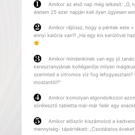
Amikor az első nap még lelkesít: „Ó, 
életem 25 ezer napján kell ilyen ügyesen en
Amikor rájössz, hogy a péntek este = 
ennyi kalória van?! „Ha egy kis kerülővel h
Amikor mindenkinek van egy jó tanác
keresztanyjának kolléganője milyen mágikus t
szerinted a citromos víz fog lefogyasztani
mostantól?”
Amikor komolyan elgondolkozol azon,
sörélesztő tabletta már-már felér egy snack
Amikor először kiszámolod a kedvenc 
mennyiség- tápértékeit: „Csodálatos éveket