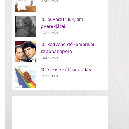
274 views
10 bűvésztrükk, ami
gyerekjáték
152 views
10 kedvenc dél-amerikai
szappanopera
144 views
10 kakis szólásmondás
142 views