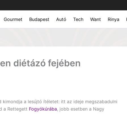
Gourmet
Budapest
Autó
Tech
Want
Rinya
en diétázó fejében
kimondja a lesújtó ítéletet: itt az ideje megszabadulni
ad a Rettegett
Fogyókúrába
, jobb esetben a Nagy