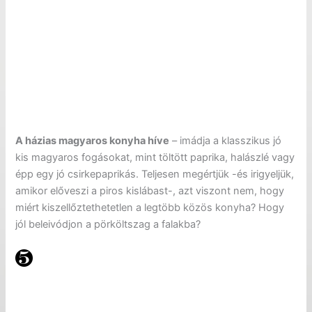
A házias magyaros konyha híve
– imádja a klasszikus jó
kis magyaros fogásokat, mint töltött paprika, halászlé vagy
épp egy jó csirkepaprikás. Teljesen megértjük -és irigyeljük,
amikor előveszi a piros kislábast-, azt viszont nem, hogy
miért kiszellőztethetetlen a legtöbb közös konyha? Hogy
jól beleivódjon a pörköltszag a falakba?