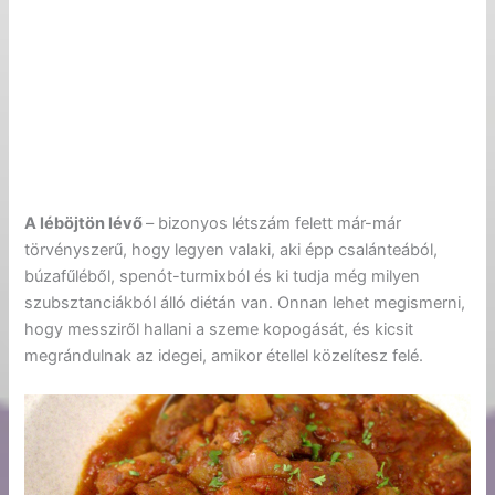
A léböjtön lévő
– bizonyos létszám felett már-már
törvényszerű, hogy legyen valaki, aki épp csalánteából,
búzafűléből, spenót-turmixból és ki tudja még milyen
szubsztanciákból álló diétán van. Onnan lehet megismerni,
hogy messziről hallani a szeme kopogását, és kicsit
megrándulnak az idegei, amikor étellel közelítesz felé.