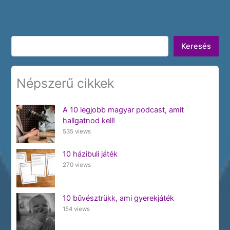
Keresés
Keresés
Népszerű cikkek
A 10 legjobb magyar podcast, amit
hallgatnod kell!
535 views
10 házibuli játék
270 views
10 bűvésztrükk, ami gyerekjáték
154 views