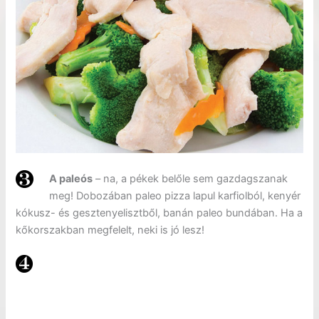
A paleós
– na, a pékek belőle sem gazdagszanak
meg! Dobozában paleo pizza lapul karfiolból, kenyér
kókusz- és gesztenyelisztből, banán paleo bundában. Ha a
kőkorszakban megfelelt, neki is jó lesz!