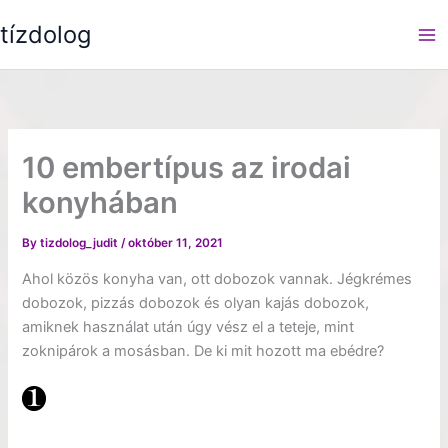
Skip
tízdolog
to
content
10 embertípus az irodai
konyhában
By
tizdolog_judit
/
október 11, 2021
Ahol közös konyha van, ott dobozok vannak. Jégkrémes
dobozok, pizzás dobozok és olyan kajás dobozok,
amiknek használat után úgy vész el a teteje, mint
zoknipárok a mosásban. De ki mit hozott ma ebédre?