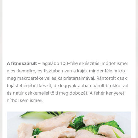
A fitneszőrült
– legalább 100-féle elkészítési módot ismer
a csirkemellre, és tisztában van a kaják mindenféle mikro-
meg makroértékeivel és kalóriatartalmával. Rántottát csak
tojásfehérjéből készít, de leggyakrabban párolt brokkolival
és natúr csirkemellel tölti meg dobozát. A fehér kenyeret
hírből sem ismeri.