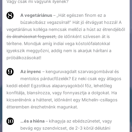
Vagy csak mi vagyunk ilyenek?
A vegetáriánus
– „Hát egészen finom ez a
búzakolbász vegazsírral!” Hát jó étvágyat hozzá! A
vegetáriánus kolléga nemcsak mellőzi a húst az étrendjéből
és álcahúsokat fogyaszt,
de időnként szívesen át is
térítene. Mondjuk amíg indiai vega kóstolófalatokkal
igyekszik meggyőzni, addig nem is akarjuk hárítani a
próbálkozásokat!
Az ínyenc
– kenguruvagdalt szarvasgombával és
mentolos párducfőzelék? Ez neki csak egy átlagos
keddi ebéd! Egzotikus alapanyagokból főz, lehetőleg
konfitálja, blansírozza, vagy fonnyasztja a dolgokat. Ha
kicserélnénk a hátteret, időnként egy Michelin-csillagos
étteremben érezhetnénk magunkat.
…és a hiéna
– kihagyja az ebédszünetet, vagy
bevág egy szendvicset, de 2-3 körül délutáni