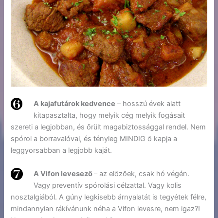
A kajafutárok kedvence
– hosszú évek alatt
kitapasztalta, hogy melyik cég melyik fogásait
szereti a legjobban, és őrült magabiztossággal rendel. Nem
spórol a borravalóval, és tényleg MINDIG ő kapja a
leggyorsabban a legjobb kaját.
A Vifon levesező
– az előzőek, csak hó végén.
Vagy preventív spórolási célzattal. Vagy kolis
nosztalgiából. A gúny legkisebb árnyalatát is tegyétek félre,
mindannyian rákívánunk néha a Vifon levesre, nem igaz?!