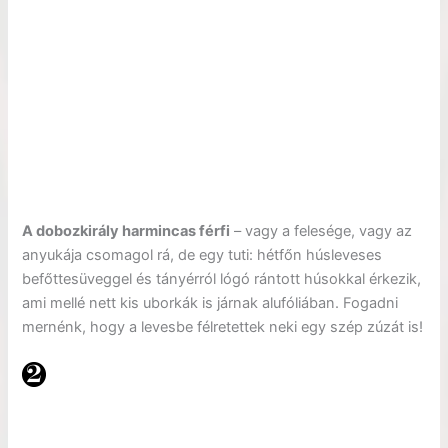
A dobozkirály harmincas férfi
– vagy a felesége, vagy az
anyukája csomagol rá, de egy tuti: hétfőn húsleveses
befőttesüveggel és tányérról lógó rántott húsokkal érkezik,
ami mellé nett kis uborkák is járnak alufóliában. Fogadni
mernénk, hogy a levesbe félretettek neki egy szép zúzát is!