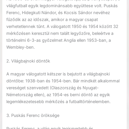
világfutball egyik legdominánsabb együttese volt. Puskás
Ferenc, Hidegkuti Nándor, és Kocsis Sándor nevéhez
fűződik az az időszak, amikor a magyar csapat
verhetetlennek tűnt. A válogatott 1950 és 1954 között 32
mérkőzésen keresztül nem talált legyőzőre, beleértve a
történelmi 6-3-as győzelmet Anglia ellen 1953-ban, a
Wembley-ben.
2. Világbajnoki döntők
A magyar válogatott kétszer is bejutott a világbajnoki
döntőbe: 1938-ban és 1954-ben. Bár mindkét alkalommal
vereséget szenvedett (Olaszország és Nyugat-
Németország ellen), az 1954-es berni döntő az egyik
legemlékezetesebb mérkőzés a futballtörténelemben.
3. Puskás Ferenc öröksége
Puskás Ferenc, a világ egyik legismertebb és