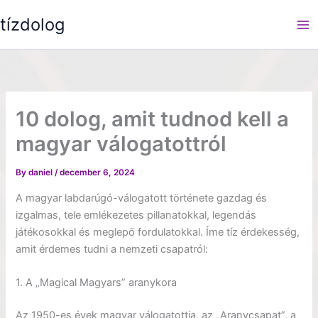
Skip
tízdolog
to
content
10 dolog, amit tudnod kell a
magyar válogatottról
By
daniel
/
december 6, 2024
A magyar labdarúgó-válogatott története gazdag és
izgalmas, tele emlékezetes pillanatokkal, legendás
játékosokkal és meglepő fordulatokkal. Íme tíz érdekesség,
amit érdemes tudni a nemzeti csapatról:
1. A „Magical Magyars” aranykora
Az 1950-es évek magyar válogatottja, az „Aranycsapat”, a