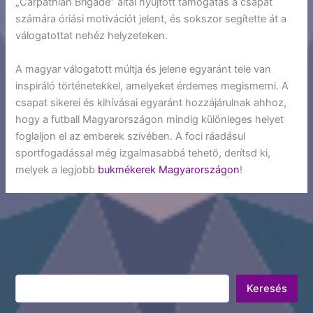
„Carpathian Brigade” által nyújtott támogatás a csapat
számára óriási motivációt jelent, és sokszor segítette át a
válogatottat nehéz helyzeteken.
A magyar válogatott múltja és jelene egyaránt tele van
inspiráló történetekkel, amelyeket érdemes megismerni. A
csapat sikerei és kihívásai egyaránt hozzájárulnak ahhoz,
hogy a futball Magyarországon mindig különleges helyet
foglaljon el az emberek szívében. A foci ráadásul
sportfogadással még izgalmasabbá tehető, derítsd ki,
melyek a legjobb
bukmékerek Magyarországon
!
Keresés
Keresés