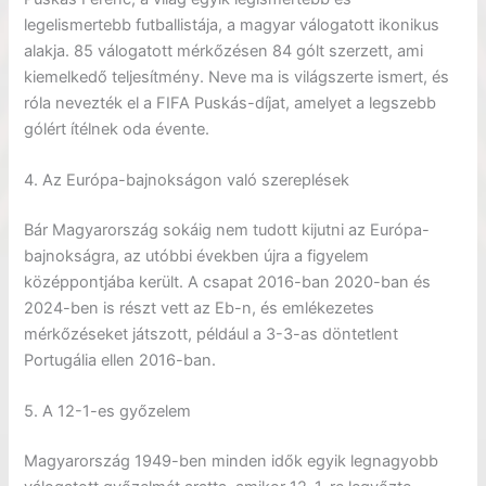
legelismertebb futballistája, a magyar válogatott ikonikus
alakja. 85 válogatott mérkőzésen 84 gólt szerzett, ami
kiemelkedő teljesítmény. Neve ma is világszerte ismert, és
róla nevezték el a FIFA Puskás-díjat, amelyet a legszebb
gólért ítélnek oda évente.
4. Az Európa-bajnokságon való szereplések
Bár Magyarország sokáig nem tudott kijutni az Európa-
bajnokságra, az utóbbi években újra a figyelem
középpontjába került. A csapat 2016-ban 2020-ban és
2024-ben is részt vett az Eb-n, és emlékezetes
mérkőzéseket játszott, például a 3-3-as döntetlent
Portugália ellen 2016-ban.
5. A 12-1-es győzelem
Magyarország 1949-ben minden idők egyik legnagyobb