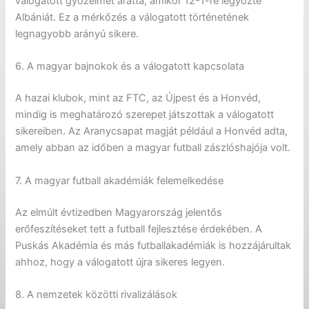
válogatott győzelmét aratta, amikor 12-1-re legyőzte
Albániát. Ez a mérkőzés a válogatott történetének
legnagyobb arányú sikere.
6. A magyar bajnokok és a válogatott kapcsolata
A hazai klubok, mint az FTC, az Újpest és a Honvéd,
mindig is meghatározó szerepet játszottak a válogatott
sikereiben. Az Aranycsapat magját például a Honvéd adta,
amely abban az időben a magyar futball zászlóshajója volt.
7. A magyar futball akadémiák felemelkedése
Az elmúlt évtizedben Magyarország jelentős
erőfeszítéseket tett a futball fejlesztése érdekében. A
Puskás Akadémia és más futballakadémiák is hozzájárultak
ahhoz, hogy a válogatott újra sikeres legyen.
8. A nemzetek közötti rivalizálások