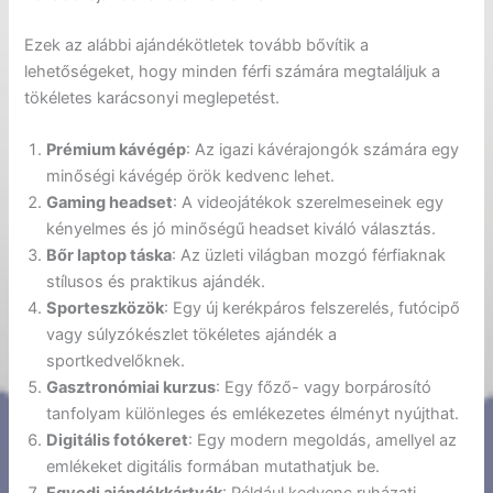
Ezek az alábbi ajándékötletek tovább bővítik a
lehetőségeket, hogy minden férfi számára megtaláljuk a
tökéletes karácsonyi meglepetést.
Prémium kávégép
: Az igazi kávérajongók számára egy
minőségi kávégép örök kedvenc lehet.
Gaming headset
: A videojátékok szerelmeseinek egy
kényelmes és jó minőségű headset kiváló választás.
Bőr laptop táska
: Az üzleti világban mozgó férfiaknak
stílusos és praktikus ajándék.
Sporteszközök
: Egy új kerékpáros felszerelés, futócipő
vagy súlyzókészlet tökéletes ajándék a
sportkedvelőknek.
Gasztronómiai kurzus
: Egy főző- vagy borpárosító
tanfolyam különleges és emlékezetes élményt nyújthat.
Digitális fotókeret
: Egy modern megoldás, amellyel az
emlékeket digitális formában mutathatjuk be.