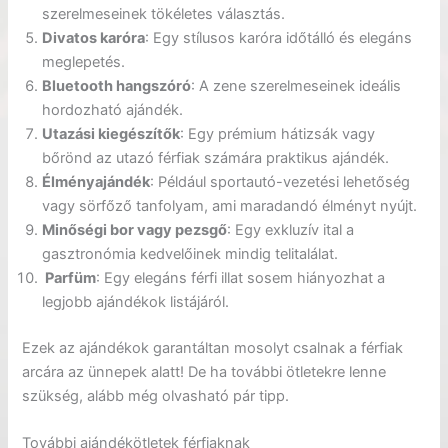
szerelmeseinek tökéletes választás.
Divatos karóra
: Egy stílusos karóra időtálló és elegáns
meglepetés.
Bluetooth hangszóró
: A zene szerelmeseinek ideális
hordozható ajándék.
Utazási kiegészítők
: Egy prémium hátizsák vagy
bőrönd az utazó férfiak számára praktikus ajándék.
Élményajándék
: Például sportautó-vezetési lehetőség
vagy sörfőző tanfolyam, ami maradandó élményt nyújt.
Minőségi bor vagy pezsgő
: Egy exkluzív ital a
gasztronómia kedvelőinek mindig telitalálat.
Parfüm
: Egy elegáns férfi illat sosem hiányozhat a
legjobb ajándékok listájáról.
Ezek az ajándékok garantáltan mosolyt csalnak a férfiak
arcára az ünnepek alatt! De ha további ötletekre lenne
szükség, alább még olvasható pár tipp.
További ajándékötletek férfiaknak