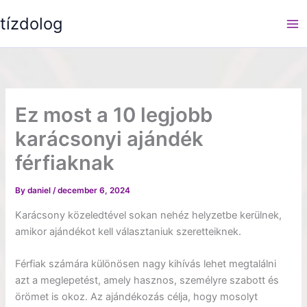
Skip
tízdolog
to
content
Ez most a 10 legjobb
karácsonyi ajándék
férfiaknak
By
daniel
/
december 6, 2024
Karácsony közeledtével sokan nehéz helyzetbe kerülnek,
amikor ajándékot kell választaniuk szeretteiknek.
Férfiak számára különösen nagy kihívás lehet megtalálni
azt a meglepetést, amely hasznos, személyre szabott és
örömet is okoz. Az ajándékozás célja, hogy mosolyt