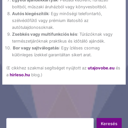
Egyedi ajándékkártyák
: Például kedvenc ruházati
boltból, műszaki áruházból vagy könyvesboltból.
Autós kiegészítők
: Egy minőségi telefontartó,
szélvédőfűtő vagy prémium illatosító az
autótulajdonosoknak.
Zsebkés vagy multifunkciós kés
: Túrázóknak vagy
természetjáróknak praktikus és időtálló ajándék.
Bor vagy sajtválogatás
: Egy ízléses csomag
különleges ízekkel garantáltan sikert arat.
(E cikkhez szakmai segítséget nyújtott az
utajovobe.eu
és
a
hirleso.hu
blog.)
Keresés
Keresés