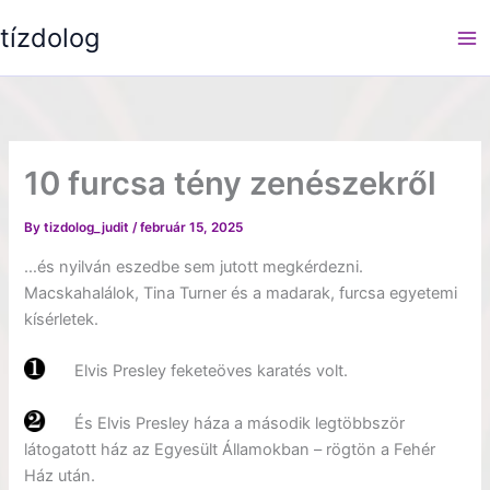
Skip
tízdolog
to
content
10 furcsa tény zenészekről
By
tizdolog_judit
/
február 15, 2025
…és nyilván eszedbe sem jutott megkérdezni.
Macskahalálok, Tina Turner és a madarak, furcsa egyetemi
kísérletek.
Elvis Presley feketeöves karatés volt.
És Elvis Presley háza a második legtöbbször
látogatott ház az Egyesült Államokban – rögtön a Fehér
Ház után.