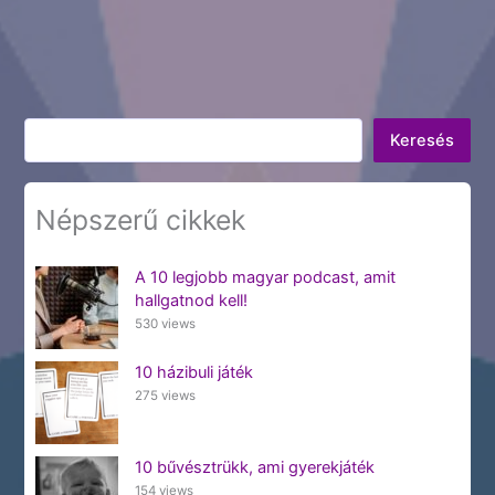
Keresés
Keresés
Népszerű cikkek
A 10 legjobb magyar podcast, amit
hallgatnod kell!
530 views
10 házibuli játék
275 views
10 bűvésztrükk, ami gyerekjáték
154 views