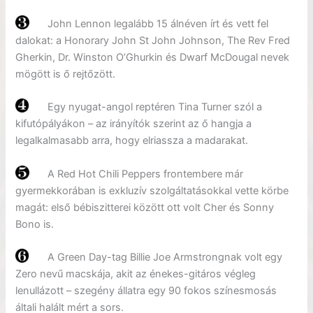
John Lennon legalább 15 álnéven írt és vett fel
dalokat: a Honorary John St John Johnson, The Rev Fred
Gherkin, Dr. Winston O’Ghurkin és Dwarf McDougal nevek
mögött is ő rejtőzött.
Egy nyugat-angol reptéren Tina Turner szól a
kifutópályákon – az irányítók szerint az ő hangja a
legalkalmasabb arra, hogy elriassza a madarakat.
A Red Hot Chili Peppers frontembere már
gyermekkorában is exkluzív szolgáltatásokkal vette körbe
magát: első bébiszitterei között ott volt Cher és Sonny
Bono is.
A Green Day-tag Billie Joe Armstrongnak volt egy
Zero nevű macskája, akit az énekes-gitáros végleg
lenullázott – szegény állatra egy 90 fokos színesmosás
általi halált mért a sors.