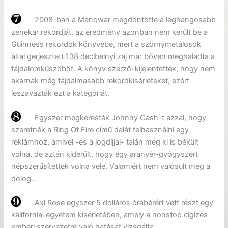
2008-ban a Manowar megdöntötte a leghangosabb
zenekar rekordját, az eredmény azonban nem került be a
Guinness rekordok könyvébe, mert a szörnymetálosok
által gerjesztett 138 decibelnyi zaj már bőven meghaladta a
fájdalomküszöböt. A könyv szerzői kijelentették, hogy nem
akarnak még fájdalmasabb rekordkísérleteket, ezért
leszavazták ezt a kategóriát.
Egyszer megkeresték Johnny Cash-t azzal, hogy
szeretnék a Ring Of Fire című dalát felhasználni egy
reklámhoz, amivel -és a jogdíjjal- talán még ki is békült
volna, de aztán kiderült, hogy egy aranyér-gyógyszert
népszerűsítettek volna vele. Valamiért nem valósult meg a
dolog…
Axl Rose egyszer 5 dolláros órabérért vett részt egy
kaliforniai egyetem kísérletében, amely a nonstop cigizés
emberi szervezetre való hatását vizsgálta.