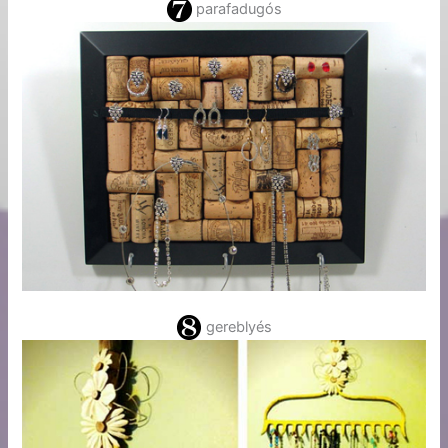
parafadugós
gereblyés