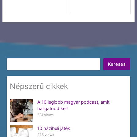
Keresés
Keresés
Népszerű cikkek
A 10 legjobb magyar podcast, amit
hallgatnod kell!
531 views
10 házibuli játék
275 views