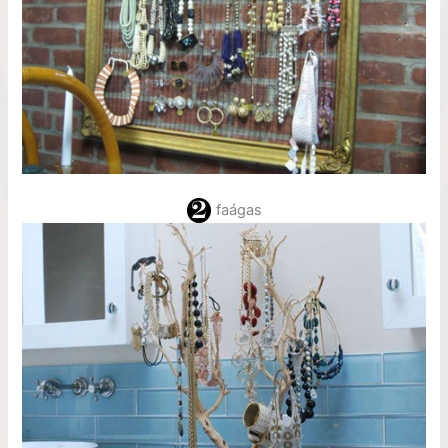
faágas