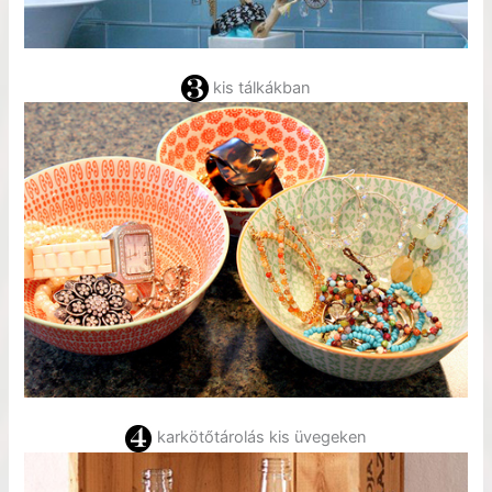
kis tálkákban
karkötőtárolás kis üvegeken