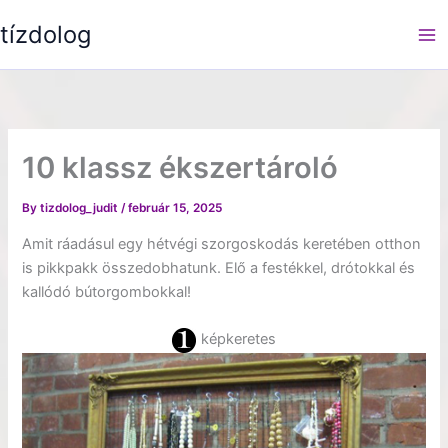
Skip
tízdolog
to
content
10 klassz ékszertároló
By
tizdolog_judit
/
február 15, 2025
Amit ráadásul egy hétvégi szorgoskodás keretében otthon
is pikkpakk összedobhatunk. Elő a festékkel, drótokkal és
kallódó bútorgombokkal!
képkeretes