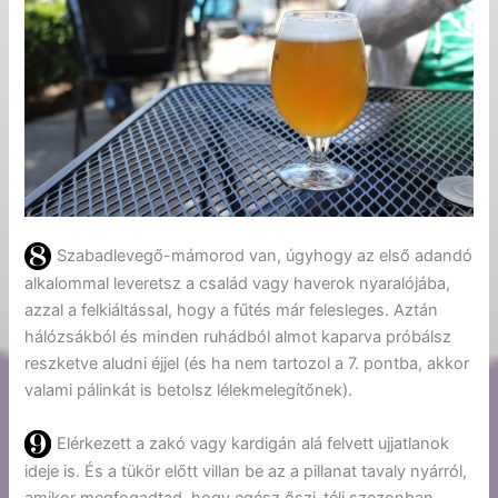
Szabadlevegő-mámorod van, úgyhogy az első adandó
alkalommal leveretsz a család vagy haverok nyaralójába,
azzal a felkiáltással, hogy a fűtés már felesleges. Aztán
hálózsákból és minden ruhádból almot kaparva próbálsz
reszketve aludni éjjel (és ha nem tartozol a 7. pontba, akkor
valami pálinkát is betolsz lélekmelegítőnek).
Elérkezett a zakó vagy kardigán alá felvett ujjatlanok
ideje is. És a tükör előtt villan be az a pillanat tavaly nyárról,