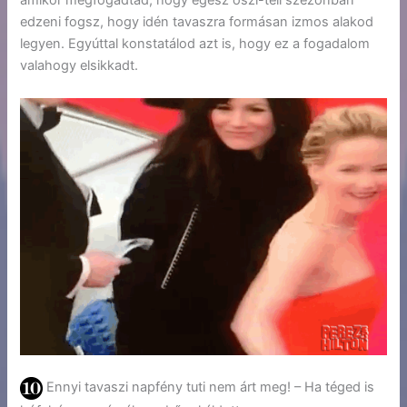
amikor megfogadtad, hogy egész őszi-téli szezonban
edzeni fogsz, hogy idén tavaszra formásan izmos alakod
legyen. Egyúttal konstatálod azt is, hogy ez a fogadalom
valahogy elsikkadt.
Ennyi tavaszi napfény tuti nem árt meg! – Ha téged is