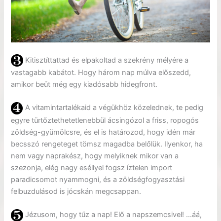
Kitisztíttattad és elpakoltad a szekrény mélyére a
vastagabb kabátot. Hogy három nap múlva előszedd,
amikor beüt még egy kiadósabb hidegfront.
A vitamintartalékaid a végükhöz közelednek, te pedig
egyre türtőztethetetlenebbül ácsingózol a friss, ropogós
zöldség-gyümölcsre, és el is határozod, hogy idén már
becsszó rengeteget tömsz magadba belőlük. Ilyenkor, ha
nem vagy naprakész, hogy melyiknek mikor van a
szezonja, elég nagy eséllyel fogsz íztelen import
paradicsomot nyammogni, és a zöldségfogyasztási
felbuzdulásod is jócskán megcsappan.
Jézusom, hogy tűz a nap! Elő a napszemcsivel! …áá,