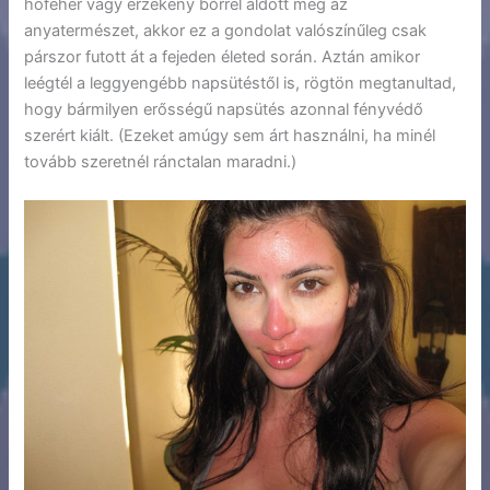
hófehér vagy érzékeny bőrrel áldott meg az
anyatermészet, akkor ez a gondolat valószínűleg csak
párszor futott át a fejeden életed során. Aztán amikor
leégtél a leggyengébb napsütéstől is, rögtön megtanultad,
hogy bármilyen erősségű napsütés azonnal fényvédő
szerért kiált. (Ezeket amúgy sem árt használni, ha minél
tovább szeretnél ránctalan maradni.)