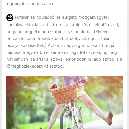
legdurvább megfázások.
Hirtelen felindulásból és sürgető mozgásvágytól
sarkallva előhalászod a biciklit a tárolóból, és elhatározod,
hogy ma reggel már azzal veretsz munkába.
(Kivéve
persze ha azon hősök közé tartozol, akik egész télen
bicajjal közlekedtek.)
Aztán a napvilágra hozva a bringát
rájössz, hogy előbb el kéne vinni egy totálszervizre, meg
hát lemosni se ártana, szóval lemondóan inkább aznap is a
tömegközlekedést választod.