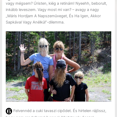
vagy mégsem? Úristen, kiég a retinám! Nyeehh, beborult,
inkább leveszem. Vagy most mi van? – avagy a nagy
„Máris Hordjam A Napszemüveget, És Ha Igen, Akkor
Sapkával Vagy Anélkül”-dilemma.
Felvennéd a cuki tavaszi cipődet. És hirtelen rájössz,