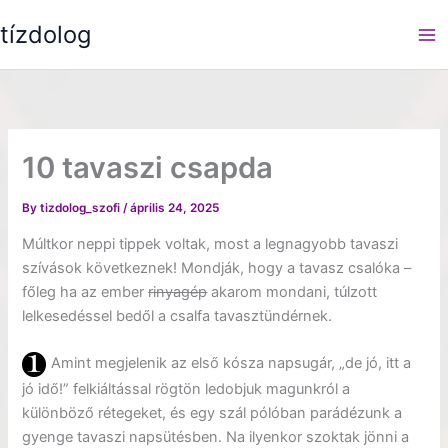
Skip
tízdolog
to
content
10 tavaszi csapda
By
tizdolog_szofi
/
április 24, 2025
Múltkor neppi tippek voltak, most a legnagyobb tavaszi
szívások következnek! Mondják, hogy a tavasz csalóka –
főleg ha az ember
rinyagép
akarom mondani, túlzott
lelkesedéssel bedől a csalfa tavasztündérnek.
Amint megjelenik az első kósza napsugár, „de jó, itt a
jó idő!” felkiáltással rögtön ledobjuk magunkról a
különböző rétegeket, és egy szál pólóban parádézunk a
gyenge tavaszi napsütésben. Na ilyenkor szoktak jönni a