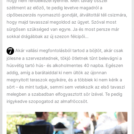
hogy nem rendelkezel ilyennel. Mert tavaly ősszel
szétment az előző, te pedig levetve magadról a
cipőbeszerzés nyomasztó gondját, átváltottál téli csizmára,
hogy majd tavasszal megoldod az ügyet. Szóval most
sürgősen szükséged van egyre. Ja és most persze már
sokkal drágábbak az új szezon félcipői…
Akár vallási megfontolásból tartod a böjtöt, akár csak
jólesne a szervezetednek, tökjó ötletnek tűnt belevágni a
húsvétig tartó hús- és alkoholmentes 40 napba. Egészen
addig, amíg a barátaiddal ki nem ültök az újonnan
megnyitott teraszok egyikére, és a többiek ki nem kérik a
sört – és mint tudjuk, semmi sem vetekszik az első tavaszi
melegben a szabadban elfogyasztott sör ízével. Te pedig
irigykedve szopogatod az almafröccsöt.