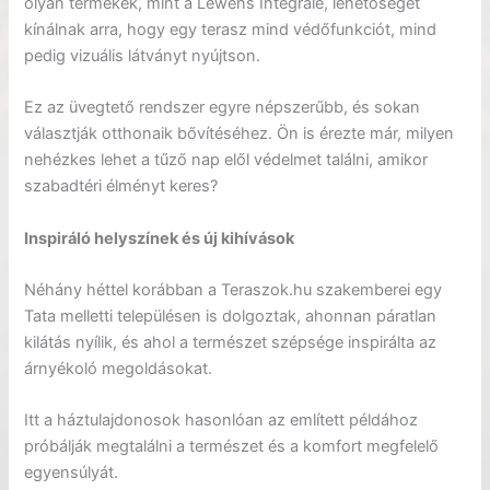
olyan termékek, mint a Lewens Integrale, lehetőséget
kínálnak arra, hogy egy terasz mind védőfunkciót, mind
pedig vizuális látványt nyújtson.
Ez az üvegtető rendszer egyre népszerűbb, és sokan
választják otthonaik bővítéséhez. Ön is érezte már, milyen
nehézkes lehet a tűző nap elől védelmet találni, amikor
szabadtéri élményt keres?
Inspiráló helyszínek és új kihívások
Néhány héttel korábban a Teraszok.hu szakemberei egy
Tata melletti településen is dolgoztak, ahonnan páratlan
kilátás nyílik, és ahol a természet szépsége inspirálta az
árnyékoló megoldásokat.
Itt a háztulajdonosok hasonlóan az említett példához
próbálják megtalálni a természet és a komfort megfelelő
egyensúlyát.