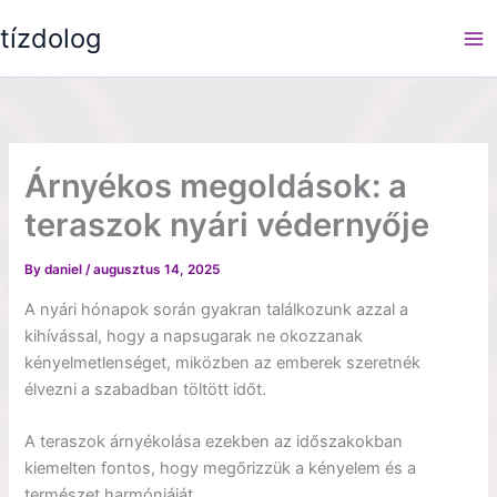
Skip
tízdolog
to
content
Árnyékos megoldások: a
teraszok nyári védernyője
By
daniel
/
augusztus 14, 2025
A nyári hónapok során gyakran találkozunk azzal a
kihívással, hogy a napsugarak ne okozzanak
kényelmetlenséget, miközben az emberek szeretnék
élvezni a szabadban töltött időt.
A teraszok árnyékolása ezekben az időszakokban
kiemelten fontos, hogy megőrizzük a kényelem és a
természet harmóniáját.