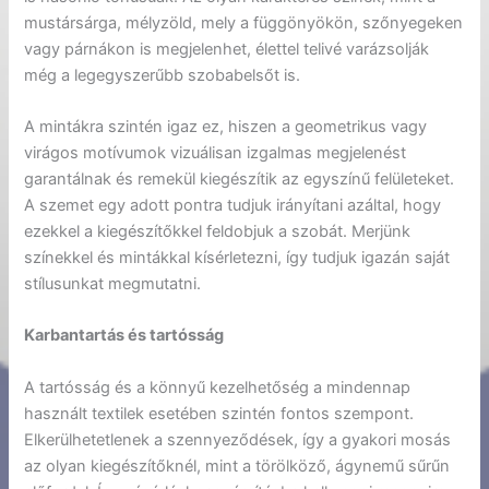
mustársárga, mélyzöld, mely a függönyökön, szőnyegeken
vagy párnákon is megjelenhet, élettel telivé varázsolják
még a legegyszerűbb szobabelsőt is.
A mintákra szintén igaz ez, hiszen a geometrikus vagy
virágos motívumok vizuálisan izgalmas megjelenést
garantálnak és remekül kiegészítik az egyszínű felületeket.
A szemet egy adott pontra tudjuk irányítani azáltal, hogy
ezekkel a kiegészítőkkel feldobjuk a szobát. Merjünk
színekkel és mintákkal kísérletezni, így tudjuk igazán saját
stílusunkat megmutatni.
Karbantartás és tartósság
A tartósság és a könnyű kezelhetőség a mindennap
használt textilek esetében szintén fontos szempont.
Elkerülhetetlenek a szennyeződések, így a gyakori mosás
az olyan kiegészítőknél, mint a törölköző, ágynemű sűrűn