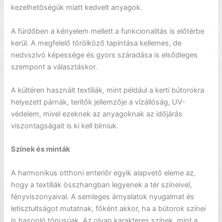
kezelhetőségük miatt kedvelt anyagok.
A fürdőben a kényelem mellett a funkcionalitás is előtérbe
kerül. A megfelelő törölköző tapintása kellemes, de
nedvszívó képessége és gyors száradása is elsődleges
szempont a választáskor.
A kültéren használt textíliák, mint például a kerti bútorokra
helyezett párnák, terítők jellemzője a vízállóság, UV-
védelem, mivel ezeknek az anyagoknak az időjárás
viszontagságait is ki kell bírniuk.
Színek és minták
A harmonikus otthoni enteriőr egyik alapvető eleme az,
hogy a textíliák összhangban legyenek a tér színeivel,
fényviszonyaival. A semleges árnyalatok nyugalmat és
letisztultságot mutatnak, főként akkor, ha a bútorok színei
is hasonló tónusúak. Az olyan karakteres színek, mint a