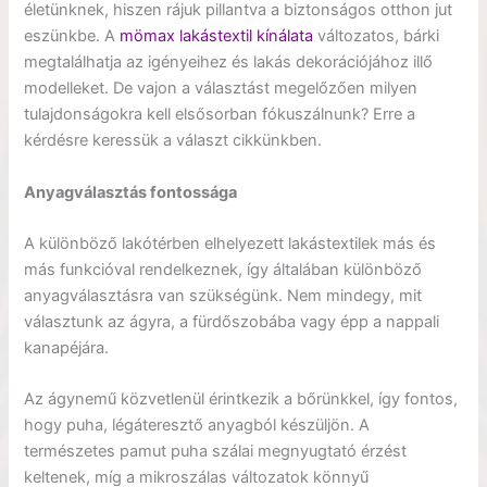
életünknek, hiszen rájuk pillantva a biztonságos otthon jut
eszünkbe. A
mömax lakástextil kínálata
változatos, bárki
megtalálhatja az igényeihez és lakás dekorációjához illő
modelleket. De vajon a választást megelőzően milyen
tulajdonságokra kell elsősorban fókuszálnunk? Erre a
kérdésre keressük a választ cikkünkben.
Anyagválasztás fontossága
A különböző lakótérben elhelyezett lakástextilek más és
más funkcióval rendelkeznek, így általában különböző
anyagválasztásra van szükségünk. Nem mindegy, mit
választunk az ágyra, a fürdőszobába vagy épp a nappali
kanapéjára.
Az ágynemű közvetlenül érintkezik a bőrünkkel, így fontos,
hogy puha, légáteresztő anyagból készüljön. A
természetes pamut puha szálai megnyugtató érzést
keltenek, míg a mikroszálas változatok könnyű