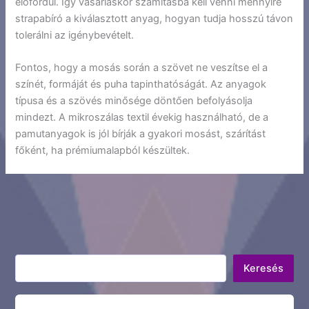
előfordul. Így vásárláskor számításba kell venni mennyire
strapabíró a kiválasztott anyag, hogyan tudja hosszú távon
tolerálni az igénybevételt.
Fontos, hogy a mosás során a szövet ne veszítse el a
színét, formáját és puha tapinthatóságát. Az anyagok
típusa és a szövés minősége döntően befolyásolja
mindezt. A mikroszálas textil évekig használható, de a
pamutanyagok is jól bírják a gyakori mosást, szárítást
főként, ha prémiumalapból készültek.
Keresés
Keresés