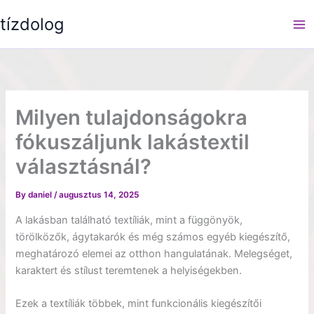
Skip
tízdolog
to
content
Milyen tulajdonságokra
fókuszáljunk lakástextil
választásnál?
By
daniel
/
augusztus 14, 2025
A lakásban található textíliák, mint a függönyök,
törölközők, ágytakarók és még számos egyéb kiegészítő,
meghatározó elemei az otthon hangulatának. Melegséget,
karaktert és stílust teremtenek a helyiségekben.
Ezek a textíliák többek, mint funkcionális kiegészítői