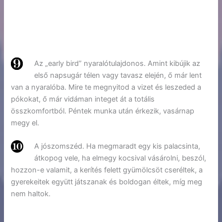
Az „early bird” nyaralótulajdonos. Amint kibújik az
első napsugár télen vagy tavasz elején, ő már lent
van a nyaralóba. Mire te megnyitod a vizet és leszeded a
pókokat, ő már vidáman integet át a totális
összkomfortból. Péntek munka után érkezik, vasárnap
megy el.
A jószomszéd. Ha megmaradt egy kis palacsinta,
átkopog vele, ha elmegy kocsival vásárolni, beszól,
hozzon-e valamit, a kerítés felett gyümölcsöt cseréltek, a
gyerekeitek együtt játszanak és boldogan éltek, míg meg
nem haltok.