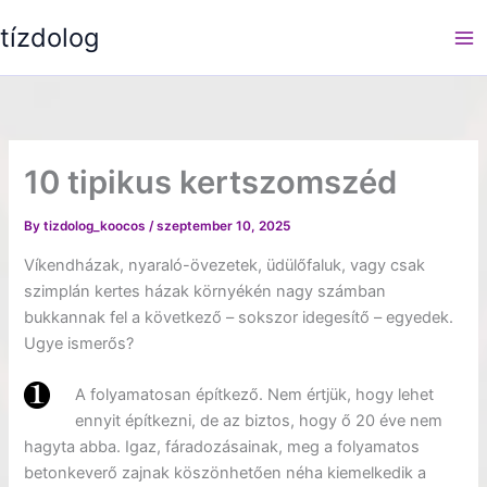
Skip
tízdolog
to
content
10 tipikus kertszomszéd
By
tizdolog_koocos
/
szeptember 10, 2025
Víkendházak, nyaraló-övezetek, üdülőfaluk, vagy csak
szimplán kertes házak környékén nagy számban
bukkannak fel a következő – sokszor idegesítő – egyedek.
Ugye ismerős?
A folyamatosan építkező. Nem értjük, hogy lehet
ennyit építkezni, de az biztos, hogy ő 20 éve nem
hagyta abba. Igaz, fáradozásainak, meg a folyamatos
betonkeverő zajnak köszönhetően néha kiemelkedik a