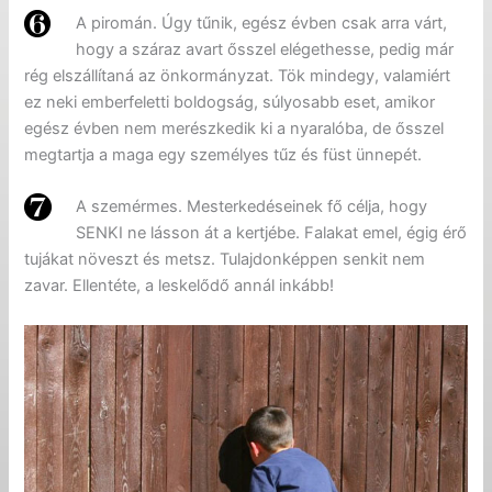
A piromán. Úgy tűnik, egész évben csak arra várt,
hogy a száraz avart ősszel elégethesse, pedig már
rég elszállítaná az önkormányzat. Tök mindegy, valamiért
ez neki emberfeletti boldogság, súlyosabb eset, amikor
egész évben nem merészkedik ki a nyaralóba, de ősszel
megtartja a maga egy személyes tűz és füst ünnepét.
A szemérmes. Mesterkedéseinek fő célja, hogy
SENKI ne lásson át a kertjébe. Falakat emel, égig érő
tujákat növeszt és metsz. Tulajdonképpen senkit nem
zavar. Ellentéte, a leskelődő annál inkább!