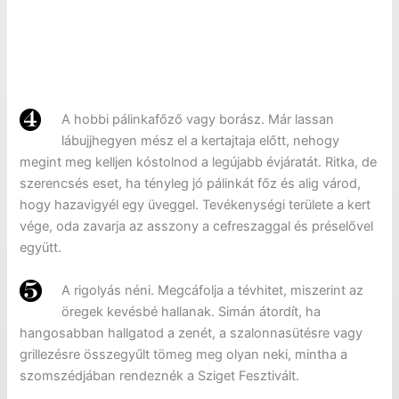
A hobbi pálinkafőző vagy borász. Már lassan
lábujjhegyen mész el a kertajtaja előtt, nehogy
megint meg kelljen kóstolnod a legújabb évjáratát. Ritka, de
szerencsés eset, ha tényleg jó pálinkát főz és alig várod,
hogy hazavigyél egy üveggel. Tevékenységi területe a kert
vége, oda zavarja az asszony a cefreszaggal és préselővel
együtt.
A rigolyás néni. Megcáfolja a tévhitet, miszerint az
öregek kevésbé hallanak. Simán átordít, ha
hangosabban hallgatod a zenét, a szalonnasütésre vagy
grillezésre összegyűlt tömeg meg olyan neki, mintha a
szomszédjában rendeznék a Sziget Fesztivált.