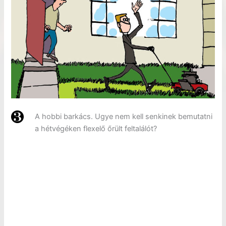
A hobbi barkács. Ugye nem kell senkinek bemutatni
a hétvégéken flexelő őrült feltalálót?