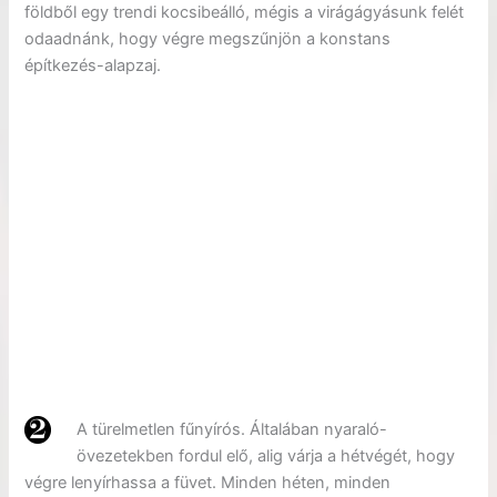
földből egy trendi kocsibeálló, mégis a virágágyásunk felét
odaadnánk, hogy végre megszűnjön a konstans
építkezés-alapzaj.
A türelmetlen fűnyírós. Általában nyaraló-
övezetekben fordul elő, alig várja a hétvégét, hogy
végre lenyírhassa a füvet. Minden héten, minden