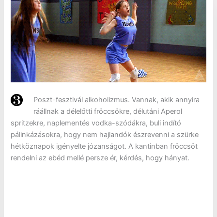
Poszt-fesztivál alkoholizmus. Vannak, akik annyira
ráállnak a délelőtti fröccsökre, délutáni Aperol
spritzekre, naplementés vodka-szódákra, buli indító
pálinkázásokra, hogy nem hajlandók észrevenni a szürke
hétköznapok igényelte józanságot. A kantinban fröccsöt
rendelni az ebéd mellé persze ér, kérdés, hogy hányat.