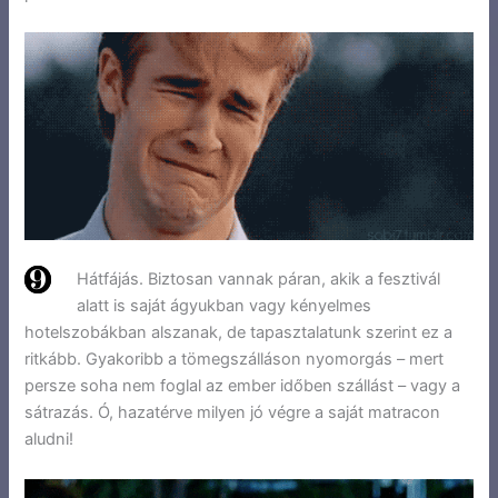
Hátfájás. Biztosan vannak páran, akik a fesztivál
alatt is saját ágyukban vagy kényelmes
hotelszobákban alszanak, de tapasztalatunk szerint ez a
ritkább. Gyakoribb a tömegszálláson nyomorgás – mert
persze soha nem foglal az ember időben szállást – vagy a
sátrazás. Ó, hazatérve milyen jó végre a saját matracon
aludni!