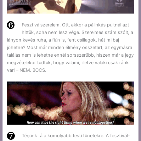
Fesztiválszerelem. Ott, akkor a pálinkás pultnál azt
hittük, soha nem lesz vége. Szerelmes szám szólt, a
lányon kevés ruha, a fiún is, fent csillagok, hát mi baj
jöhetne? Most már minden élmény összetart, az egymásra
találás nem is lehetne ennél sorsszerűbb, hiszen már a jegy
megvételekor tudtuk, hogy valami, illetve valaki csak ránk
vár! – NEM. BOCS.
Térjünk rá a komolyabb testi tünetekre. A fesztivál-