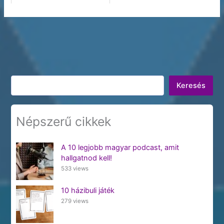
Keresés
Keresés
Népszerű cikkek
A 10 legjobb magyar podcast, amit
hallgatnod kell!
533 views
10 házibuli játék
279 views