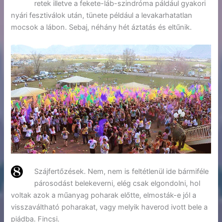
retek illetve a fekete-láb-szindróma páldául gyakori
nyári fesztiválok után, tünete például a levakarhatatlan
mocsok a lábon. Sebaj, néhány hét áztatás és eltűnik.
Szájfertőzések. Nem, nem is feltétlenül ide bármiféle
párosodást belekeverni, elég csak elgondolni, hol
voltak azok a műanyag poharak előtte, elmosták-e jól a
visszaváltható poharakat, vagy melyik haverod ivott bele a
piádba. Fincsi.