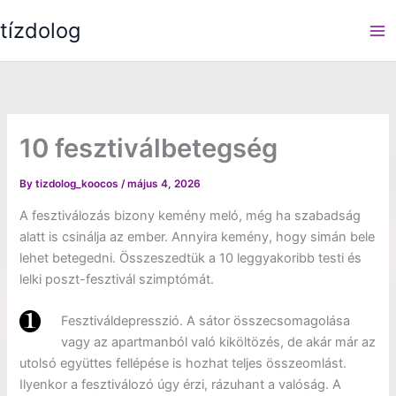
Skip
tízdolog
to
content
10 fesztiválbetegség
By
tizdolog_koocos
/
május 4, 2026
A fesztiválozás bizony kemény meló, még ha szabadság
alatt is csinálja az ember. Annyira kemény, hogy simán bele
lehet betegedni. Összeszedtük a 10 leggyakoribb testi és
lelki poszt-fesztivál szimptómát.
Fesztiváldepresszió. A sátor összecsomagolása
vagy az apartmanból való kiköltözés, de akár már az
utolsó együttes fellépése is hozhat teljes összeomlást.
Ilyenkor a fesztiválozó úgy érzi, rázuhant a valóság. A