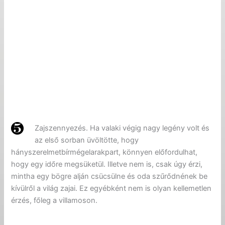
Zajszennyezés. Ha valaki végig nagy legény volt és
az első sorban üvöltötte, hogy
hányszerelmetbírmégelarakpart, könnyen előfordulhat,
hogy egy időre megsüketül. Illetve nem is, csak úgy érzi,
mintha egy bögre alján csücsülne és oda szűrődnének be
kívülről a világ zajai. Ez egyébként nem is olyan kellemetlen
érzés, főleg a villamoson.