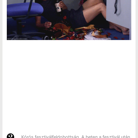
Kórós fesztiválfeldobottság. A beteg a fesztivál után