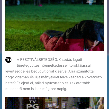
A FESZTIVÁLBETEGSÉG. Csodás légúti
tünetegyüttes hőemelkedéssel, torokfájással,
levertséggel és bedugult orral kísérve. Arra számítottál,
hogy vidáman és új élményekkel telve kezded a következő
hetet? Felejtsd el, nálad nyúzottabb és zaklatottabb
munkaerő nem is lesz még pár napig.