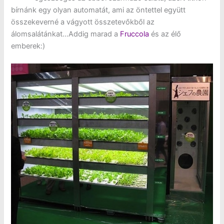
bírnánk egy olyan automatát, ami az öntettel együtt
összekeverné a vágyott összetevőkből az
álomsalátánkat…Addig marad a
Fruccola
és az élő
emberek:)