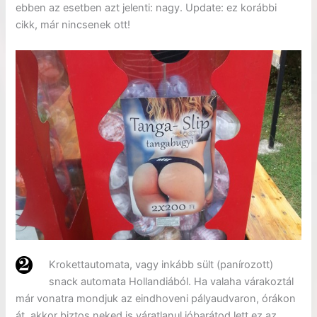
ebben az esetben azt jelenti: nagy. Update: ez korábbi
cikk, már nincsenek ott!
Krokettautomata, vagy inkább sült (panírozott)
snack automata Hollandiából. Ha valaha várakoztál
már vonatra mondjuk az eindhoveni pályaudvaron, órákon
át, akkor biztos neked is váratlanul jóbarátod lett ez az