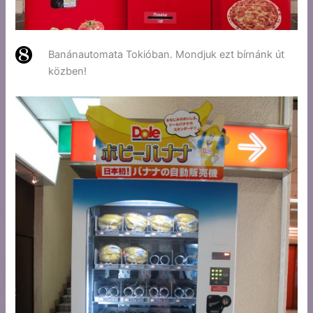
Banánautomata Tokióban. Mondjuk ezt bírnánk út
közben!