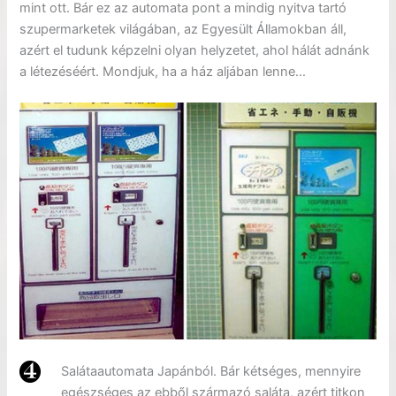
mint ott. Bár ez az automata pont a mindig nyitva tartó
szupermarketek világában, az Egyesült Államokban áll,
azért el tudunk képzelni olyan helyzetet, ahol hálát adnánk
a létezéséért. Mondjuk, ha a ház aljában lenne…
Salátaautomata Japánból. Bár kétséges, mennyire
egészséges az ebből származó saláta, azért titkon