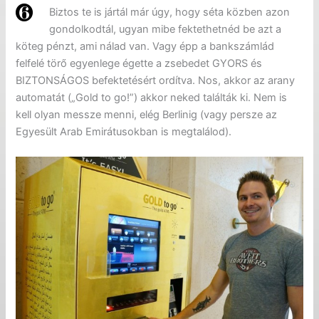
Biztos te is jártál már úgy, hogy séta közben azon
gondolkodtál, ugyan mibe fektethetnéd be azt a
köteg pénzt, ami nálad van. Vagy épp a bankszámlád
felfelé törő egyenlege égette a zsebedet GYORS és
BIZTONSÁGOS befektetésért ordítva. Nos, akkor az arany
automatát („Gold to go!”) akkor neked találták ki. Nem is
kell olyan messze menni, elég Berlinig (vagy persze az
Egyesült Arab Emirátusokban is megtalálod).