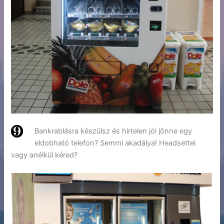
Bankrablásra készülsz és hirtelen jól jönne egy
eldobható telefon? Semmi akadálya! Headsettel
vagy anélkül kéred?