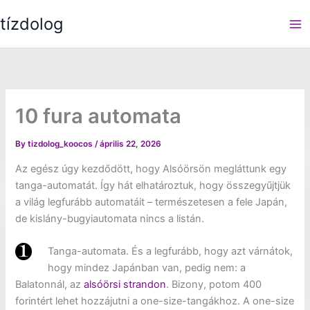
Skip
tízdolog
to
content
10 fura automata
By
tizdolog_koocos
/
április 22, 2026
Az egész úgy kezdődött, hogy Alsóörsön megláttunk egy
tanga-automatát. Így hát elhatároztuk, hogy összegyűjtjük
a világ legfurább automatáit – természetesen a fele Japán,
de kislány-bugyiautomata nincs a listán.
Tanga-automata. És a legfurább, hogy azt várnátok,
hogy mindez Japánban van, pedig nem: a
Balatonnál, az
alsóörsi strandon
. Bizony, potom 400
forintért lehet hozzájutni a one-size-tangákhoz. A one-size