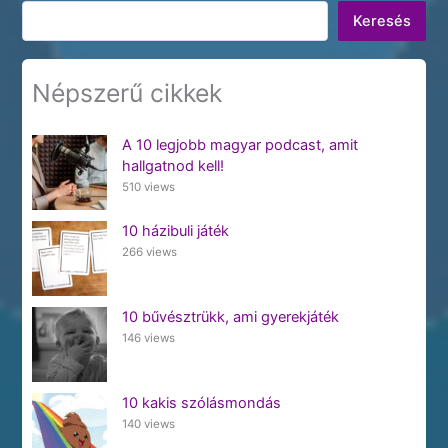
Keresés
Keresés
Népszerű cikkek
A 10 legjobb magyar podcast, amit
hallgatnod kell!
510 views
10 házibuli játék
266 views
10 bűvésztrükk, ami gyerekjáték
146 views
10 kakis szólásmondás
140 views