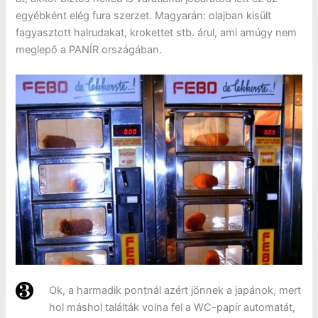
egyébként elég fura szerzet. Magyarán: olajban kisült
fagyasztott halrudakat, krokettet stb. árul, ami amúgy nem
meglepő a PANÍR országában.
Ok, a harmadik pontnál azért jönnek a japánok, mert
hol máshol találták volna fel a WC-papír automatát,