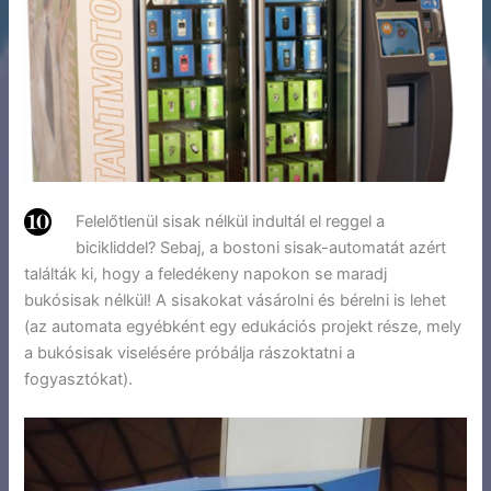
Felelőtlenül sisak nélkül indultál el reggel a
bicikliddel? Sebaj, a bostoni sisak-automatát azért
találták ki, hogy a feledékeny napokon se maradj
bukósisak nélkül! A sisakokat vásárolni és bérelni is lehet
(az automata egyébként egy edukációs projekt része, mely
a bukósisak viselésére próbálja rászoktatni a
fogyasztókat).