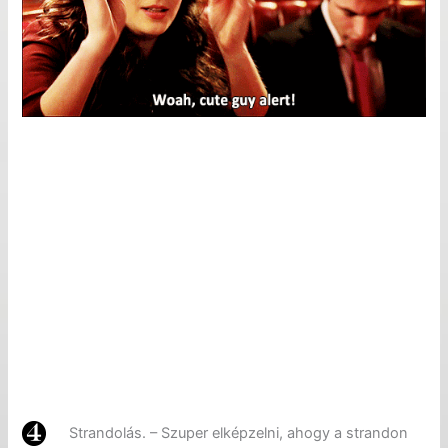
Strandolás. – Szuper elképzelni, ahogy a strandon