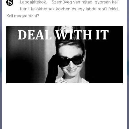
Labdajátékok. – Szemüveg van rajtad, gyorsan kell
futni, fellökhetnek közben és egy labda repül feléd.
Kell magyarázni?