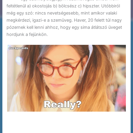
feltétlenül a) okostojás b) bölcsész c) hipszter. Utóbbiról
még egy szó: nincs nevetségesebb, mint amikor valaki
megkérdezi, igazi-e a szemüveg. Haver, 20 felett túl nagy
pózernek kell lenni ahhoz, hogy egy sima átlátszó üveget
hordjunk a fejünkön.