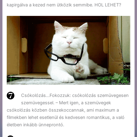
kapirgálva a kezed nem ütközik semmibe. HOL LEHET?
Csókolózás…Fokozzuk: csókolózás szemüvegesen
szemüvegessel. – Mert igen, a szemüvegek
csókolózás közben összekoccannak, ami maximum a
filmekben lehet esetlenül és kedvesen romantikus, a való
életben inkább ünneprontó.