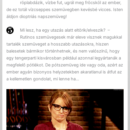
röplabdázik, vízbe fut, ugrál meg fröcsköl az ember,
de ez totál vízcseppes szemüvegben kevésbé vicces. Isten
áldjon dioptriás napszemüveg!
Mi lesz, ha egy utazás alatt eltörik/elveszik? –
Rutinos szemüvegesek már eleve visznek magukkal
tartalék szemüveget a hosszabb utazásokra, hiszen
balesetek bármikor történhetnek, és nem valószínű, hogy
egy tengerparti kisvárosban például azonnal legyártanák a
megfelelő pótlékot. De pótszemüveg ide vagy oda, azért az
ember agyán bizonyos helyzetekben akaratlanul is átfut az
a kellemetlen gondolat, mi lenne ha…