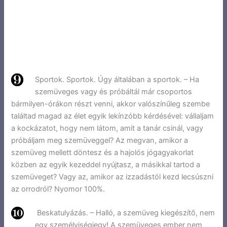
Sportok. Sportok. Úgy általában a sportok. – Ha
szemüveges vagy és próbáltál már csoportos
bármilyen-órákon részt venni, akkor valószínűleg szembe
találtad magad az élet egyik lekínzóbb kérdésével: vállaljam
a kockázatot, hogy nem látom, amit a tanár csinál, vagy
próbáljam meg szemüveggel? Az megvan, amikor a
szemüveg mellett döntesz és a hajolós jógagyakorlat
közben az egyik kezeddel nyújtasz, a másikkal tartod a
szemüveget? Vagy az, amikor az izzadástól kezd lecsúszni
az orrodról? Nyomor 100%.
Beskatulyázás. – Halló, a szemüveg kiegészítő, nem
egy személyiségjegy! A szemüveges ember nem