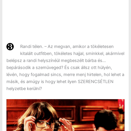
Randi télen. – Az megvan, amikor a tökéletesen
kitalált outfitben, tökéletes hajjal, sminkkel, akármivel
belépsz a randi helyszínéül megbeszélt bárba és…
bepárásodik a szemüveged? És csak állsz ott hülyén,
lévén, hogy fogalmad sincs, merre menj hirtelen, hol lehet a
másik, és amúgy is hogy lehet ilyen SZERENCSÉTLEN
helyzetbe kerülni?