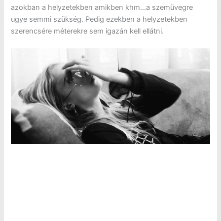
azokban a helyzetekben amikben khm…a szemüvegre
ugye semmi szükség. Pedig ezekben a helyzetekben
szerencsére méterekre sem igazán kell ellátni.