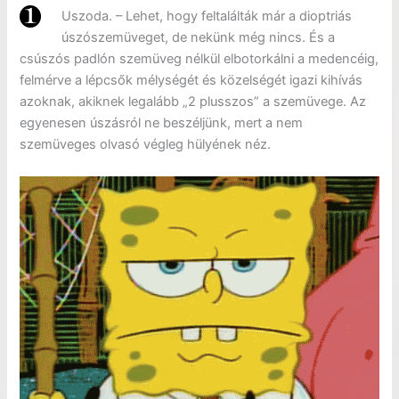
Uszoda. – Lehet, hogy feltalálták már a dioptriás
úszószemüveget, de nekünk még nincs. És a
csúszós padlón szemüveg nélkül elbotorkálni a medencéig,
felmérve a lépcsők mélységét és közelségét igazi kihívás
azoknak, akiknek legalább „2 plusszos” a szemüvege. Az
egyenesen úszásról ne beszéljünk, mert a nem
szemüveges olvasó végleg hülyének néz.