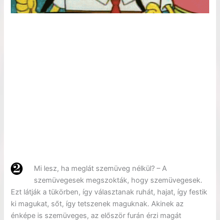
Mi lesz, ha meglát szemüveg nélkül? – A
szemüvegesek megszokták, hogy szemüvegesek.
Ezt látják a tükörben, így választanak ruhát, hajat, így festik
ki magukat, sőt, így tetszenek maguknak. Akinek az
énképe is szemüveges, az először furán érzi magát