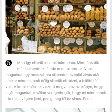
Mert így elkerül a lusták bűntudata. Mind éreztük
már kipihentnek, ámde nem túl produktívnak
magunkat egy hosszabbra sikeredett szépítő alvás után,
amikor minden, amit délig sikerült elintézni, a felöltözés
volt. A korai kelésnek viszont megvan az az előnye, hogy
saját magunkat is vállon veregethetjük, hogy mi mindennek
sikerült a végére járni, pedig még fél tíz sincs. Pride!