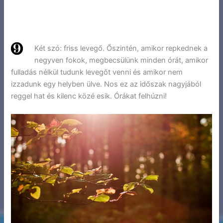
Két szó: friss levegő. Őszintén, amikor repkednek a
negyven fokok, megbecsülünk minden órát, amikor
fulladás nélkül tudunk levegőt venni és amikor nem
izzadunk egy helyben ülve. Nos ez az időszak nagyjából
reggel hat és kilenc közé esik. Órákat felhúzni!