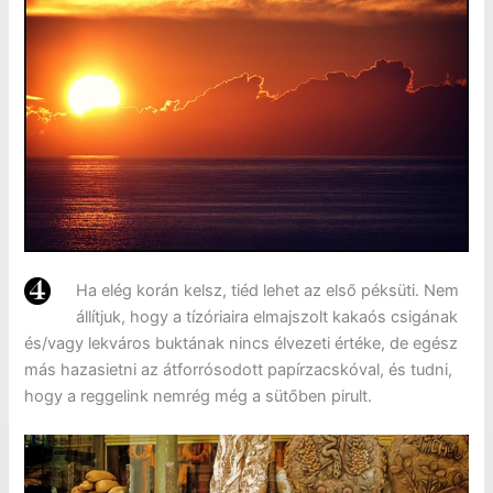
Ha elég korán kelsz, tiéd lehet az első péksüti. Nem
állítjuk, hogy a tízóriaira elmajszolt kakaós csigának
és/vagy lekváros buktának nincs élvezeti értéke, de egész
más hazasietni az átforrósodott papírzacskóval, és tudni,
hogy a reggelink nemrég még a sütőben pirult.