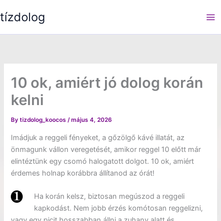
Skip
tízdolog
to
content
10 ok, amiért jó dolog korán
kelni
By
tizdolog_koocos
/
május 4, 2026
Imádjuk a reggeli fényeket, a gőzölgő kávé illatát, az
önmagunk vállon veregetését, amikor reggel 10 előtt már
elintéztünk egy csomó halogatott dolgot. 10 ok, amiért
érdemes holnap korábbra állítanod az órát!
Ha korán kelsz, biztosan megúszod a reggeli
kapkodást. Nem jobb érzés komótosan reggelizni,
vagy egy picit hosszabban állni a zuhany alatt és