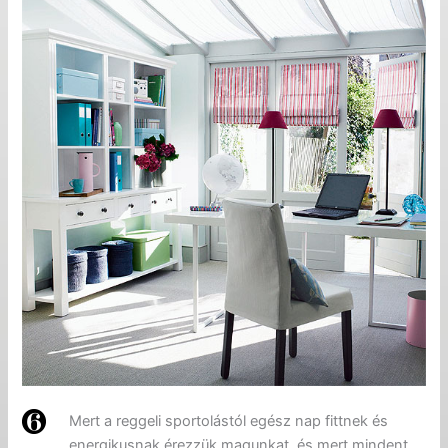
Mert a reggeli sportolástól egész nap fittnek és
energikusnak érezzük magunkat, és mert mindent