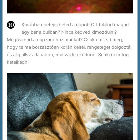
Korábban befejezheted a napot! Ott találod magad
egy béna buliban? Nincs kedved kimozdulni?
Megúsznád a napzáró házimunkát? Csak említsd meg,
hogy te ma borzasztóan korán keltél, rengeteget dolgoztál,
és alig állsz a lábadon, muszáj lefeküdnöd. Senki nem fog
kételkedni.