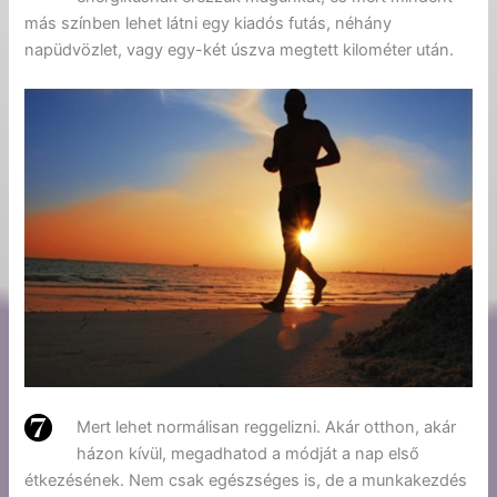
más színben lehet látni egy kiadós futás, néhány
napüdvözlet, vagy egy-két úszva megtett kilométer után.
Mert lehet normálisan reggelizni. Akár otthon, akár
házon kívül, megadhatod a módját a nap első
étkezésének. Nem csak egészséges is, de a munkakezdés