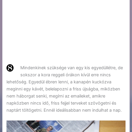
Mindenkinek szüksége van egy kis egyedüllétre, de
sokszor a kora reggeli órákon kívül erre nincs
lehetőség. Egyedül ébren lenni, a kanapén kuckózva
meginni egy kávét, belelapozni a friss újságba, miközben
nem háborgat senki, megírni az emaileket, amikre
napközben nincs idő, friss fejjel terveket szövögetni és
naptárt töltögetni. Ennél ideálisabban nem indulhat a nap.