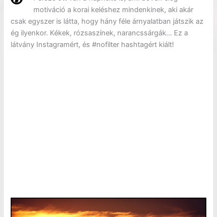
motiváció a korai keléshez mindenkinek, aki akár
csak egyszer is látta, hogy hány féle árnyalatban játszik az
ég ilyenkor. Kékek, rózsaszínek, narancssárgák… Ez a
látvány Instagramért, és #nofilter hashtagért kiált!