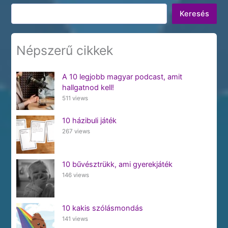
Keresés
Keresés
Népszerű cikkek
A 10 legjobb magyar podcast, amit
hallgatnod kell!
511 views
10 házibuli játék
267 views
10 bűvésztrükk, ami gyerekjáték
146 views
10 kakis szólásmondás
141 views