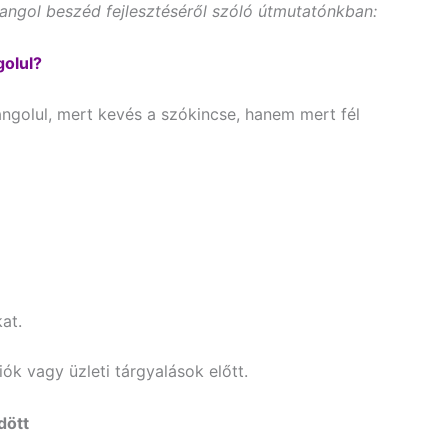
 angol beszéd fejlesztéséről szóló útmutatónkban:
golul?
ngolul, mert kevés a szókincse, hanem mert fél
at.
iók vagy üzleti tárgyalások előtt.
dött