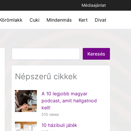
Médiaajánlat
Körömlakk
Cuki
Mindenmás
Kert
Divat
Keresés
Keresés
Népszerű cikkek
A 10 legjobb magyar
podcast, amit hallgatnod
kell!
510 views
10 házibuli játék