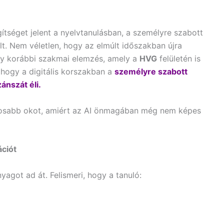
gítséget jelent a nyelvtanulásban, a személyre szabott
. Nem véletlen, hogy az elmúlt időszakban újra
gy korábbi szakmai elemzés, amely a
HVG
felületén is
, hogy a digitális korszakban a
személyre szabott
ánszát éli.
ntosabb okot, amiért az AI önmagában még nem képes
ációt
agot ad át. Felismeri, hogy a tanuló: