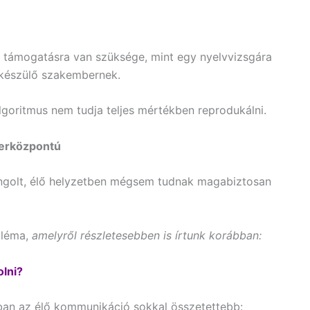
s támogatásra van szüksége, mint egy nyelvvizsgára
 készülő szakembernek.
lgoritmus nem tudja teljes mértékben reprodukálni.
berközpontú
angolt, élő helyzetben mégsem tudnak magabiztosan
bléma,
amelyről részletesebben is írtunk korábban:
olni?
ban az élő kommunikáció sokkal összetettebb: