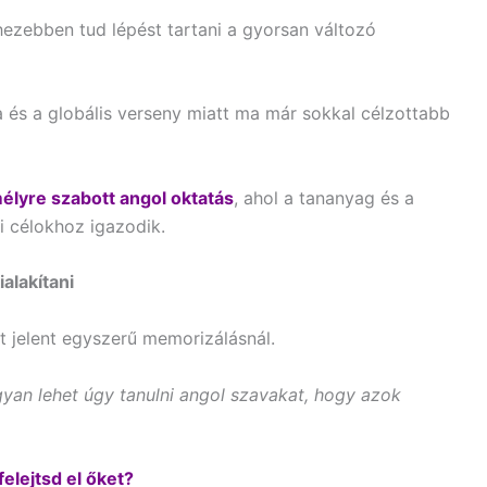
ezebben tud lépést tartani a gyorsan változó
 és a globális verseny miatt ma már sokkal célzottabb
élyre szabott angol oktatás
, ahol a tananyag és a
i célokhoz igazodik.
ialakítani
t jelent egyszerű memorizálásnál.
gyan lehet úgy tanulni angol szavakat, hogy azok
elejtsd el őket?