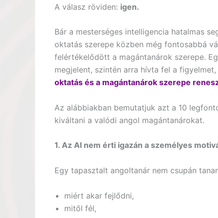
A válasz röviden:
igen.
Bár a mesterséges intelligencia hatalmas se
oktatás szerepe közben még fontosabbá vált
felértékelődött a magántanárok szerepe. E
megjelent, szintén arra hívta fel a figyelmet
oktatás és a magántanárok szerepe renesz
Az alábbiakban bemutatjuk azt a 10 legfo
kiváltani a valódi angol magántanárokat.
1. Az AI nem érti igazán a személyes motiv
Egy tapasztalt angoltanár nem csupán tanany
miért akar fejlődni,
mitől fél,