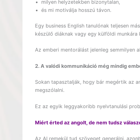
milyen helyzetekben bizonytalan,
és mi motiválja hosszú távon.
Egy business English tanulónak teljesen má
készülő diáknak vagy egy külföldi munkára
Az emberi mentorálást jelenleg semmilyen a
2. A valódi kommunikáció még mindig em
Sokan tapasztalják, hogy bár megértik az 
megszólalni.
Ez az egyik leggyakoribb nyelvtanulási pro
Miért érted az angolt, de nem tudsz válasz
Az AI remekül tud szöveget generálni, azon