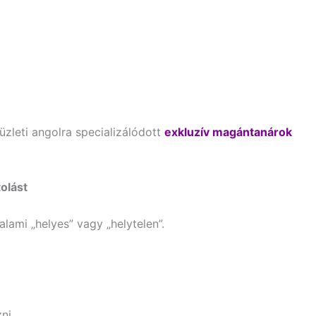
üzleti angolra specializálódott
exkluzív magántanárok
tolást
lami „helyes” vagy „helytelen”.
ni,