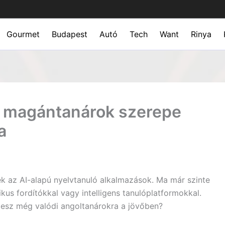
Gourmet
Budapest
Autó
Tech
Want
Rinya
ol magántanárok szerepe
a
k az AI-alapú nyelvtanuló alkalmazások. Ma már szinte
kus fordítókkal vagy intelligens tanulóplatformokkal.
lesz még valódi angoltanárokra a jövőben?