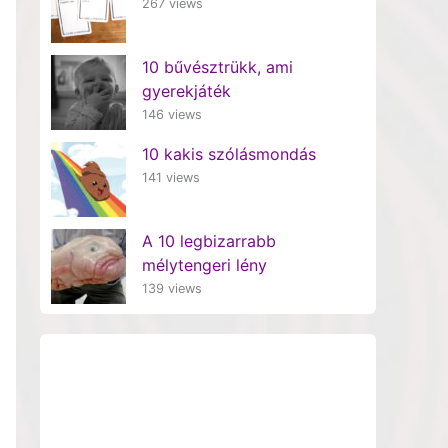
267 views
10 bűvésztrükk, ami
gyerekjáték
146 views
10 kakis szólásmondás
141 views
A 10 legbizarrabb
mélytengeri lény
139 views