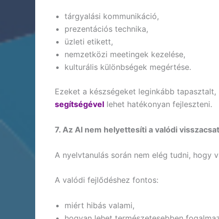
tárgyalási kommunikáció,
prezentációs technika,
üzleti etikett,
nemzetközi meetingek kezelése,
kulturális különbségek megértése.
Ezeket a készségeket leginkább tapasztalt, 
segítségével
lehet hatékonyan fejleszteni.
7. Az AI nem helyettesíti a valódi visszacsa
A nyelvtanulás során nem elég tudni, hogy va
A valódi fejlődéshez fontos:
miért hibás valami,
hogyan lehet természetesebben fogalmaz