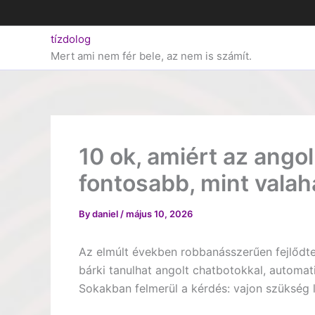
Skip
to
tízdolog
content
Mert ami nem fér bele, az nem is számít.
10 ok, amiért az ang
fontosabb, mint valah
By
daniel
/
május 10, 2026
Az elmúlt években robbanásszerűen fejlődte
bárki tanulhat angolt chatbotokkal, automati
Sokakban felmerül a kérdés: vajon szükség 