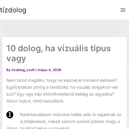
Skip
tízdolog
to
content
10 dolog, ha vizuális típus
vagy
By
tizdolog_szofi
/
május 4, 2026
Nem bírod megállni, hogy ne képzelj el mindent élénken?
Egyfolytában pörög a fantáziád, ha vizuális dolgokról van
szó? Egy-egy kép kitörölhetetlenül beleég az agyadba?
Akkor tudod, miről beszélünk.
Nyelvtanuláskor másokra hallás után is ragadnak az
új kifejezések, neked viszont sokkal jobban megy a
dolog, ha látod leírva a szavakat.