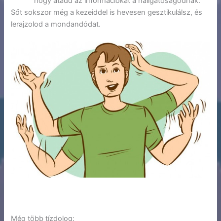
hogy átadd az információkat a hallgatóságodnak.
Sőt sokszor még a kezeiddel is hevesen gesztikulálsz, és
lerajzolod a mondandódat.
Még több tízdolog: