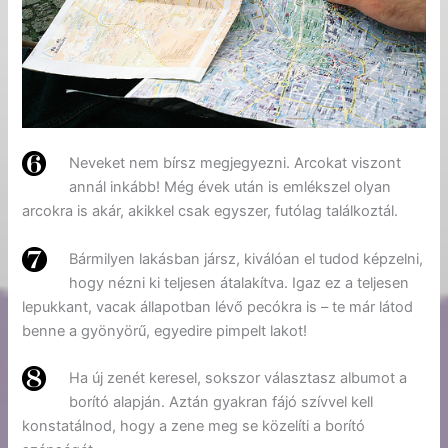
Neveket nem bírsz megjegyezni. Arcokat viszont
annál inkább! Még évek után is emlékszel olyan
arcokra is akár, akikkel csak egyszer, futólag találkoztál.
Bármilyen lakásban jársz, kiválóan el tudod képzelni,
hogy nézni ki teljesen átalakítva. Igaz ez a teljesen
lepukkant, vacak állapotban lévő pecókra is – te már látod
benne a gyönyörű, egyedire pimpelt lakot!
Ha új zenét keresel, sokszor választasz albumot a
borító alapján. Aztán gyakran fájó szívvel kell
konstatálnod, hogy a zene meg se közelíti a borító