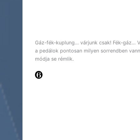
Gáz-fék-kuplung… várjunk csak! Fék-gáz… 
a pedálok pontosan milyen sorrendben vanna
módja se rémlik.