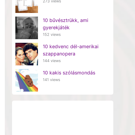
273 views
10 bűvésztrükk, ami
gyerekjáték
152 views
10 kedvenc dél-amerikai
szappanopera
144 views
10 kakis szólásmondás
141 views