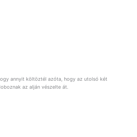
hogy annyit költöztél azóta, hogy az utolsó két
oboznak az alján vészelte át.