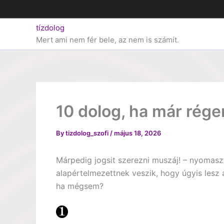
Skip
to
tízdolog
content
Mert ami nem fér bele, az nem is számít.
10 dolog, ha már rége
By
tizdolog_szofi
/
május 18, 2026
Márpedig jogsit szerezni muszáj! – nyomasz
alapértelmezettnek veszik, hogy úgyis lesz 
ha mégsem?