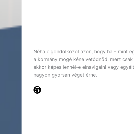
Néha elgondolkozol azon, hogy ha – mint eg
a kormány mögé kéne vetődnöd, mert csak í
akkor képes lennél-e elnavigálni vagy egyált
nagyon gyorsan véget érne.