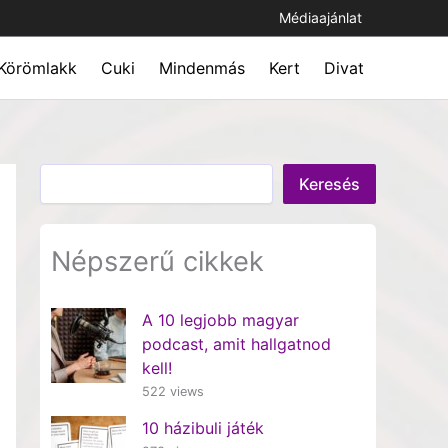
Médiaajánlat
Körömlakk
Cuki
Mindenmás
Kert
Divat
Keresés
Keresés
Népszerű cikkek
A 10 legjobb magyar
podcast, amit hallgatnod
kell!
522 views
10 házibuli játék