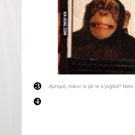
Apropó, mikor is jár le a jogsid? Nem 