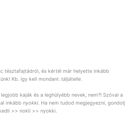
c tésztafajtádról, és kértél már helyette inkább
nk! Kb. így kell mondani:
táljátelle
.
legjobb kaják és a leghülyébb nevek, nem?! Szóval a
kal inkább
nyokki
. Ha nem tudod megjegyezni, gondolj
kedli >> nokli >> nyokki.