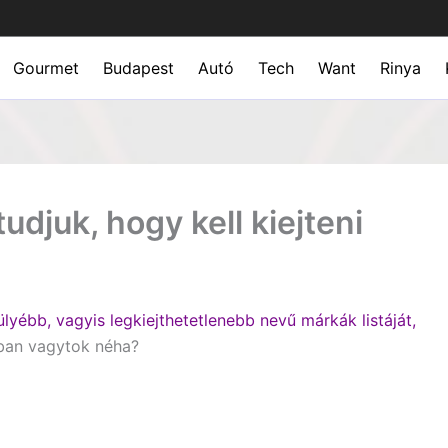
Gourmet
Budapest
Autó
Tech
Want
Rinya
udjuk, hogy kell kiejteni
lyébb, vagyis legkiejthetetlenebb nevű márkák listáját,
arban vagytok néha?