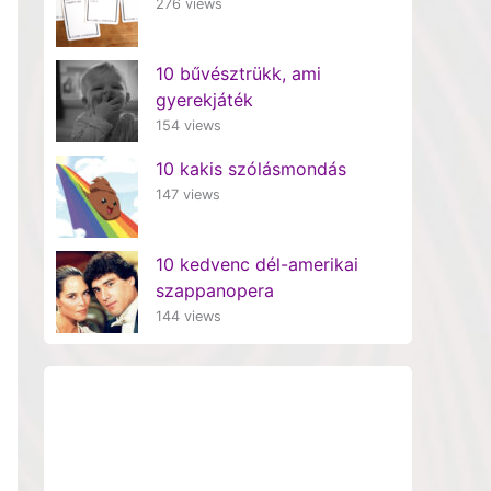
276 views
10 bűvésztrükk, ami
gyerekjáték
154 views
10 kakis szólásmondás
147 views
10 kedvenc dél-amerikai
szappanopera
144 views