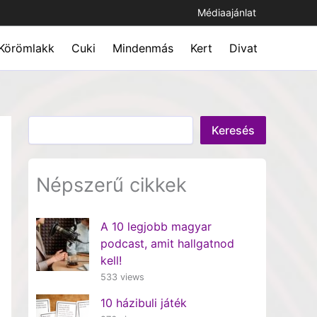
Médiaajánlat
Körömlakk
Cuki
Mindenmás
Kert
Divat
Keresés
Keresés
Népszerű cikkek
A 10 legjobb magyar
podcast, amit hallgatnod
kell!
533 views
10 házibuli játék