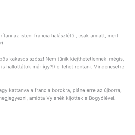
tani az isteni francia halászlétől, csak amiatt, mert
z
!
ípős kakasos szósz! Nem tűnik kiejthetetlennek, mégis,
is hallottátok már így?!) el lehet rontani. Mindenesetre
vagy kattanva a francia borokra, pláne erre az újborra,
gjegyezni, amióta Vylanék kijöttek a Bogyólével.