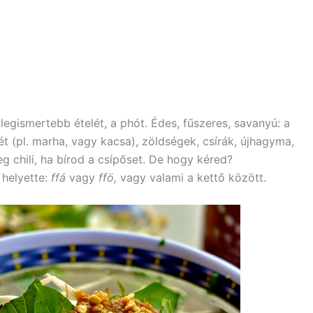
legismertebb ételét, a phót. Édes, fűszeres, savanyú: a
tét (pl. marha, vagy kacsa), zöldségek, csírák, újhagyma,
eg chili, ha bírod a csípőset. De hogy kéred?
 helyette:
ffá
vagy
ffö,
vagy valami a kettő között.