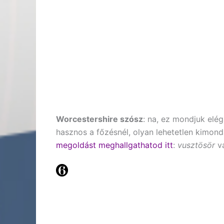
Worcestershire szósz
: na, ez mondjuk elé
hasznos a főzésnél, olyan lehetetlen kimond
megoldást meghallgathatod itt
:
vusztösör
v