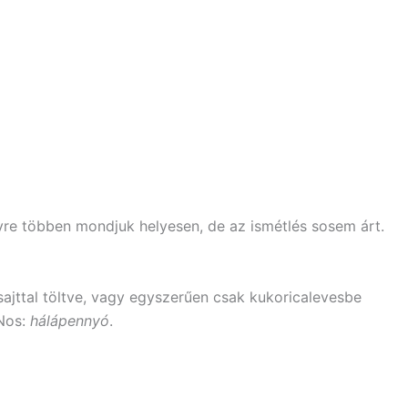
gyre többen mondjuk helyesen, de az ismétlés sosem árt.
sajttal töltve, vagy egyszerűen csak kukoricalevesbe
 Nos:
hálápennyó
.