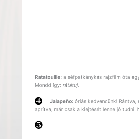
Ratatouille
: a séfpatkánykás rajzfilm óta e
Mondd így:
rátátuj
.
Jalapeño:
óriás kedvencünk! Rántva, 
aprítva, már csak a kiejtését lenne jó tudni.