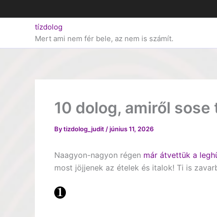
Skip
to
tízdolog
content
Mert ami nem fér bele, az nem is számít.
10 dolog, amiről sose t
By
tizdolog_judit
/
június 11, 2026
Naagyon-nagyon régen
már átvettük a leghü
most jöjjenek az ételek és italok! Ti is zav