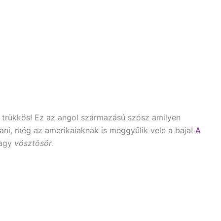
g trükkös! Ez az angol származású szósz amilyen
ani, még az amerikaiaknak is meggyűlik vele a baja!
A
agy
vösztösör
.