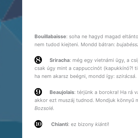
Bouillabaisse
: soha ne hagyd magad eltántorí
nem tudod kiejteni. Mondd bátran:
bujabéss
Sriracha
: még egy vietnámi ügy, a cs
csak úgy mint a cappuccinót (kapukkínó?! ti 
ha nem akarsz beégni, mondd így:
szirácsá
.
Beaujolais
: térjünk a borokra! Ha rá 
akkor ezt muszáj tudnod. Mondjuk könnyű me
Bozsolé.
Chianti
: ez bizony
kiánti
!