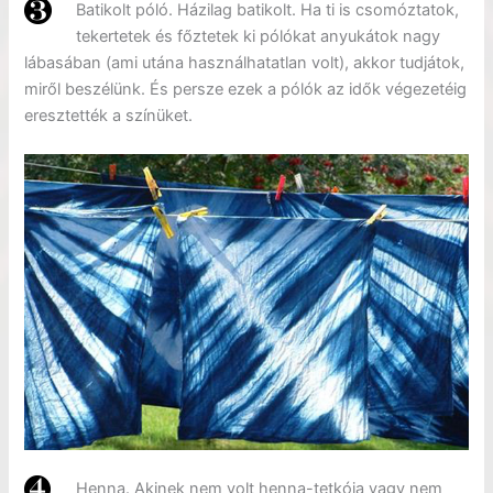
Batikolt póló. Házilag batikolt. Ha ti is csomóztatok,
tekertetek és főztetek ki pólókat anyukátok nagy
lábasában (ami utána használhatatlan volt), akkor tudjátok,
miről beszélünk. És persze ezek a pólók az idők végezetéig
eresztették a színüket.
Henna. Akinek nem volt henna-tetkója vagy nem