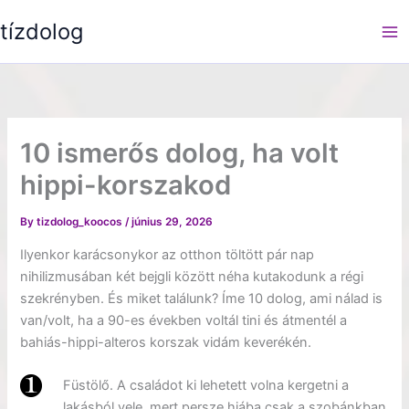
Skip
tízdolog
to
content
10 ismerős dolog, ha volt
hippi-korszakod
By
tizdolog_koocos
/
június 29, 2026
Ilyenkor karácsonykor az otthon töltött pár nap
nihilizmusában két bejgli között néha kutakodunk a régi
szekrényben. És miket találunk? Íme 10 dolog, ami nálad is
van/volt, ha a 90-es években voltál tini és átmentél a
bahiás-hippi-alteros korszak vidám keverékén.
Füstölő. A családot ki lehetett volna kergetni a
lakásból vele, mert persze hiába csak a szobánkban