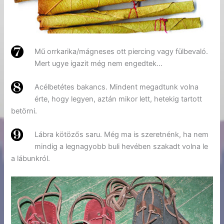
Mű orrkarika/mágneses ott piercing vagy fülbevaló.
Mert ugye igazit még nem engedtek…
Acélbetétes bakancs. Mindent megadtunk volna
érte, hogy legyen, aztán mikor lett, hetekig tartott
betörni.
Lábra kötözős saru. Még ma is szeretnénk, ha nem
mindig a legnagyobb buli hevében szakadt volna le
a lábunkról.