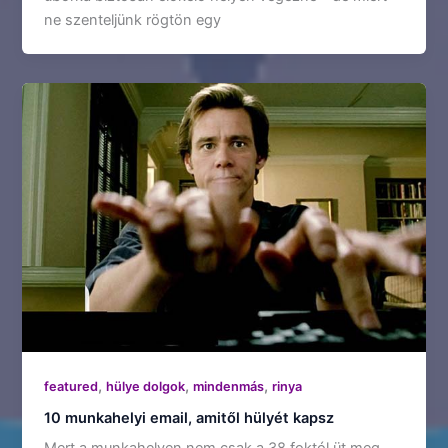
ne szenteljünk rögtön egy
,
,
,
featured
hülye dolgok
mindenmás
rinya
10 munkahelyi email, amitől hülyét kapsz