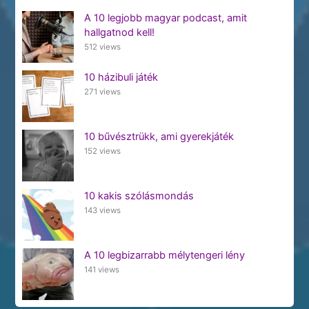
A 10 legjobb magyar podcast, amit
hallgatnod kell!
512 views
10 házibuli játék
271 views
10 bűvésztrükk, ami gyerekjáték
152 views
10 kakis szólásmondás
143 views
A 10 legbizarrabb mélytengeri lény
141 views