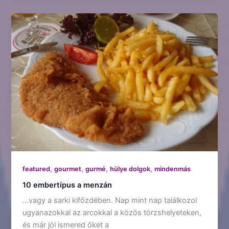
,
,
,
,
featured
gourmet
gurmé
hülye dolgok
mindenmás
10 embertípus a menzán
…vagy a sarki kifőzdében. Nap mint nap találkozol
ugyanazokkal az arcokkal a közös törzshelyeteken,
és már jól ismered őket a