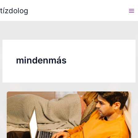
Skip
tízdolog
to
content
mindenmás