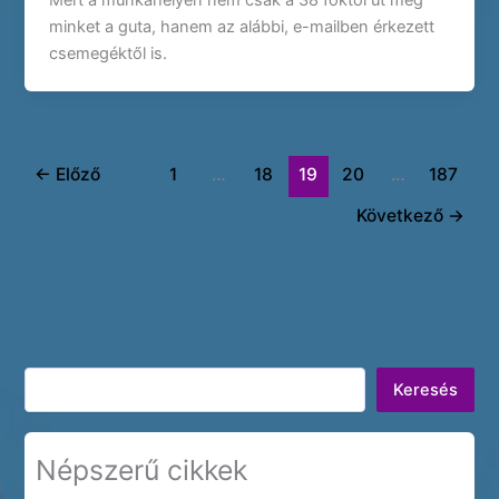
Mert a munkahelyen nem csak a 38 foktól üt meg
minket a guta, hanem az alábbi, e-mailben érkezett
csemegéktől is.
←
Előző
1
…
18
19
20
…
187
Következő
→
Keresés
Keresés
Népszerű cikkek