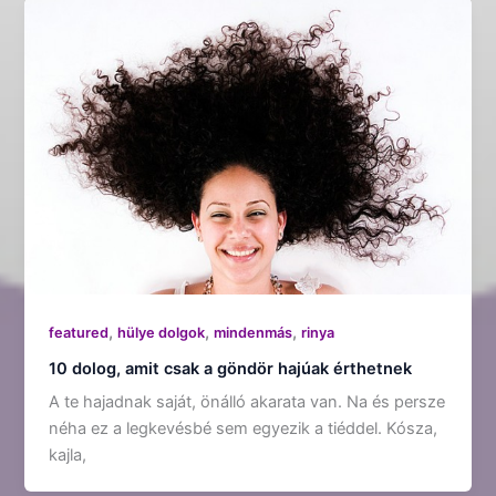
,
,
,
featured
hülye dolgok
mindenmás
rinya
10 dolog, amit csak a göndör hajúak érthetnek
A te hajadnak saját, önálló akarata van. Na és persze
néha ez a legkevésbé sem egyezik a tiéddel. Kósza,
kajla,