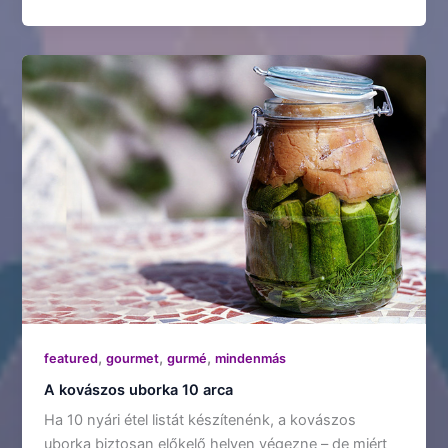
,
,
,
featured
gourmet
gurmé
mindenmás
A kovászos uborka 10 arca
Ha 10 nyári étel listát készítenénk, a kovászos
uborka biztosan előkelő helyen végezne – de miért