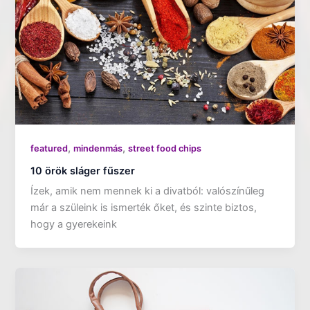
,
,
featured
mindenmás
street food chips
10 örök sláger fűszer
Ízek, amik nem mennek ki a divatból: valószínűleg
már a szüleink is ismerték őket, és szinte biztos,
hogy a gyerekeink