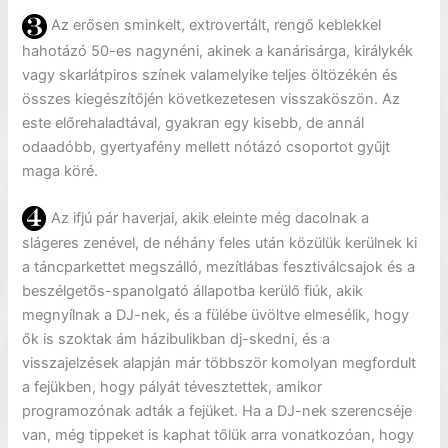
Az erősen sminkelt, extrovertált, rengő keblekkel
hahotázó 50-es nagynéni, akinek a kanárisárga, királykék
vagy skarlátpiros színek valamelyike teljes öltözékén és
összes kiegészítőjén következetesen visszaköszön. Az
este előrehaladtával, gyakran egy kisebb, de annál
odaadóbb, gyertyafény mellett nótázó csoportot gyűjt
maga köré.
Az ifjú pár haverjai, akik eleinte még dacolnak a
slágeres zenével, de néhány feles után közülük kerülnek ki
a táncparkettet megszálló, mezítlábas fesztiválcsajok és a
beszélgetős-spanolgató állapotba kerülő fiúk, akik
megnyílnak a DJ-nek, és a fülébe üvöltve elmesélik, hogy
ők is szoktak ám házibulikban dj-skedni, és a
visszajelzések alapján már többször komolyan megfordult
a fejükben, hogy pályát tévesztettek, amikor
programozónak adták a fejüket. Ha a DJ-nek szerencséje
van, még tippeket is kaphat tőlük arra vonatkozóan, hogy