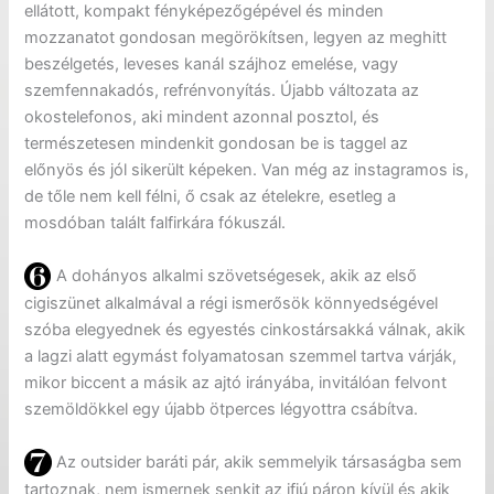
ellátott, kompakt fényképezőgépével és minden
mozzanatot gondosan megörökítsen, legyen az meghitt
beszélgetés, leveses kanál szájhoz emelése, vagy
szemfennakadós, refrénvonyítás. Újabb változata az
okostelefonos, aki mindent azonnal posztol, és
természetesen mindenkit gondosan be is taggel az
előnyös és jól sikerült képeken. Van még az instagramos is,
de tőle nem kell félni, ő csak az ételekre, esetleg a
mosdóban talált falfirkára fókuszál.
A dohányos alkalmi szövetségesek, akik az első
cigiszünet alkalmával a régi ismerősök könnyedségével
szóba elegyednek és egyestés cinkostársakká válnak, akik
a lagzi alatt egymást folyamatosan szemmel tartva várják,
mikor biccent a másik az ajtó irányába, invitálóan felvont
szemöldökkel egy újabb ötperces légyottra csábítva.
Az outsider baráti pár, akik semmelyik társaságba sem
tartoznak, nem ismernek senkit az ifjú páron kívül és akik