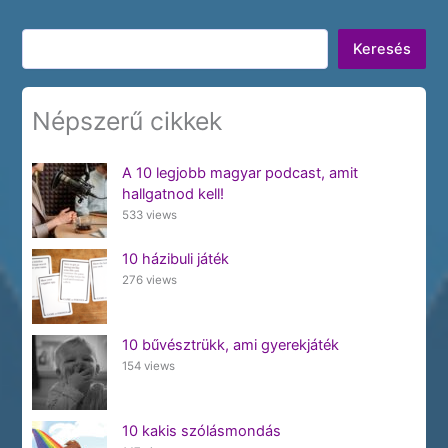
Keresés
Keresés
Népszerű cikkek
A 10 legjobb magyar podcast, amit
hallgatnod kell!
533 views
10 házibuli játék
276 views
10 bűvésztrükk, ami gyerekjáték
154 views
10 kakis szólásmondás