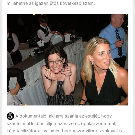
mi lehetne az igazán ütős következő szám.
A dokumentáló, aki arra szánja az estéjét, hogy
szüntelenül lesben álljon ezerszeres optikai zoommal,
képstabilizátorral, valamint háromszor villanós vakuval is