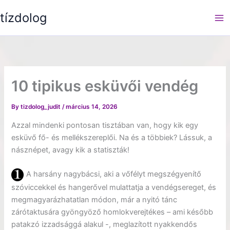
Skip
tízdolog
to
content
10 tipikus esküvői vendég
By
tizdolog_judit
/
március 14, 2026
Azzal mindenki pontosan tisztában van, hogy kik egy
esküvő fő- és mellékszereplői. Na és a többiek? Lássuk, a
násznépet, avagy kik a statiszták!
A harsány nagybácsi, aki a vőfélyt megszégyenítő
szóviccekkel és hangerővel mulattatja a vendégsereget, és
megmagyarázhatatlan módon, már a nyitó tánc
zárótaktusára gyöngyöző homlokverejtékes – ami később
patakzó izzadsággá alakul -, meglazított nyakkendős