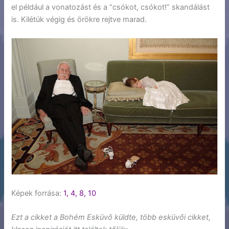
el például a vonatozást és a “csókot, csókot!” skandálást
is. Kilétük végig és örökre rejtve marad.
Képek forrása:
1,
4,
8,
10
Ezt a cikket a Bohém Esküvő küldte, több esküvői cikket,