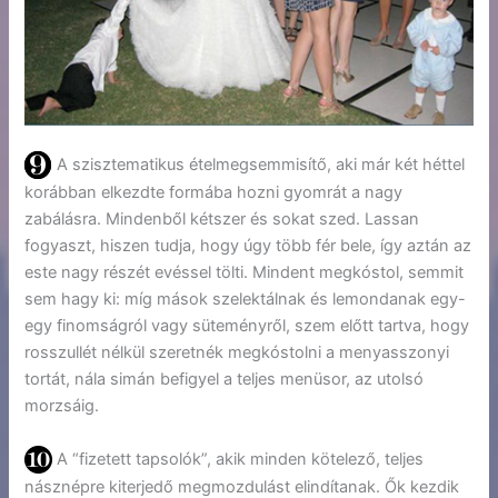
A szisztematikus ételmegsemmisítő, aki már két héttel
korábban elkezdte formába hozni gyomrát a nagy
zabálásra. Mindenből kétszer és sokat szed. Lassan
fogyaszt, hiszen tudja, hogy úgy több fér bele, így aztán az
este nagy részét evéssel tölti. Mindent megkóstol, semmit
sem hagy ki: míg mások szelektálnak és lemondanak egy-
egy finomságról vagy süteményről, szem előtt tartva, hogy
rosszullét nélkül szeretnék megkóstolni a menyasszonyi
tortát, nála simán befigyel a teljes menüsor, az utolsó
morzsáig.
A “fizetett tapsolók”, akik minden kötelező, teljes
násznépre kiterjedő megmozdulást elindítanak. Ők kezdik