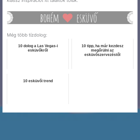
klassz inspirációt itt találtok tőlük:
Még több tízdolog:
10 dolog a Las Vegas-i
10 tipp, ha már kezdesz
esküvőkről
megőrülni az
esküvőszervezéstől
10 esküvői trend