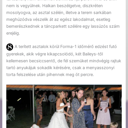
nem is vegyülnek. Halkan beszélgetve, diszkréten
mosolyogva, az asztal szélén, illetve a terem sarkában
meghúzódva vészelik át az egész lakodalmat, esetleg
bemerészkednek a táncparkett szélére egy lassúzós szám
erejéig.
A terített asztalok körül Forma-1 időmérő edzést futó
gyerekek, akik végre kikapcsolódó, két Baileys-től
kellemesen becsiccsentő, de fél szemüket mindvégig rajtuk
tartó anyukájuk sokadik kérésére, csak a menyasszonyi
torta felszelése után pihennek meg öt percre.