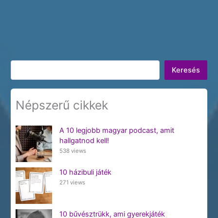
Keresés
Keresés
Népszerű cikkek
A 10 legjobb magyar podcast, amit
hallgatnod kell!
538 views
10 házibuli játék
271 views
10 bűvésztrükk, ami gyerekjáték