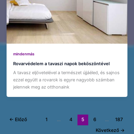
mindenmás
Rovarvédelem a tavaszi napok beköszöntével
A tavasz eljövetelével a természet újjáéled, és sajnos
ezzel együtt a rovarok is egyre nagyobb számban
jelennek meg az otthonaink
←
Előző
1
…
4
5
6
…
187
Következő
→