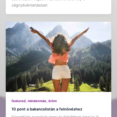
cégnyilvántartásban
,
,
featured
mindenmás
öröm
10 pont a bakancslistán a felnövéshez
Szerettünk gyerekek lenni és felnőttnek lenni is jó,