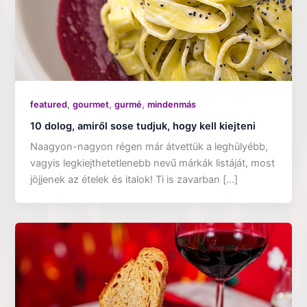
,
,
,
featured
gourmet
gurmé
mindenmás
10 dolog, amiről sose tudjuk, hogy kell kiejteni
Naagyon-nagyon régen már átvettük a leghülyébb,
vagyis legkiejthetetlenebb nevű márkák listáját, most
jöjjenek az ételek és italok! Ti is zavarban […]