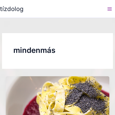
Skip
tízdolog
to
content
mindenmás