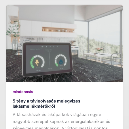
mindenmás
5 tény a távleolvasós melegvizes
lakásmellékmérőkről
A társasházak és lakóparkok világában egyre
nagyobb szerepet kapnak az energiatakarékos és
kényelmes megoldások. A vízfogyasztás pontos