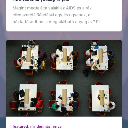
Megint megtalálta valaki az AIDS és a rák
ellenszerét? Ráadásul egy és ugyanaz, a
háztartásodban is megtalálható anyag az? Pl.
,
,
featured
mindenmás
rinya